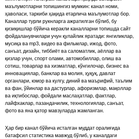
маълумотларни топишингиз мумкин: канал номи,
ҳаволаси, таркиби ҳақида етарлича маълумотлар бор.
Каналлар турли рукнларга ажратилган бўлиб, бу
қизиқишлар бўйича керакли каналларни топишда сайт
фойдаланувчилари учун қулайлик яратади: янгиликлар,
мусиқа ва mp3, видео ва фильмлар, ижод, фото,
санъат, дизайн, тиббиёт ва саломатлик, аёллар ва
қизлар учун, спорт олами, автомобиллар, олиш ва
сотиш, товарлар ва хизматлар, кўнгилочар, бизнес ва
инновациялар, банклар ва молия, ҳуқуқ, давлат
органлари, юмор ва кулгу, диний ва маърифий, таълим
ва фан, ўйинлар ва дастурлар, афоризмлар, мақоллар
ва иқтибослар, фойдали маслаҳатлар, фактлар,
лайфхаклар, пазандачилик, технологиялар, санъат,
фото ва яна қатор мавзуларда жамланган.
Ҳар бир канал бўйича исталган муддат оралиғида
батафсил статистика мавжуд бўлиб, у каналдаги