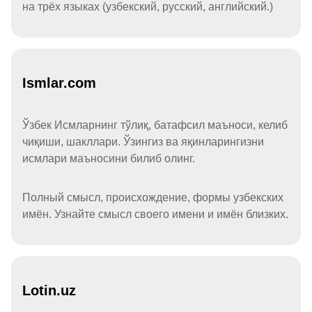
на трёх языках (узбекский, русский, английский.)
Ismlar.com
Ўзбек Исмларнинг тўлиқ, батафсил маъноси, келиб
чиқиши, шакллари. Ўзингиз ва яқинларингизни
исмлари маъносини билиб олинг.
Полный смысл, происхождение, формы узбекских
имён. Узнайте смысл своего имени и имён близких.
Lotin.uz