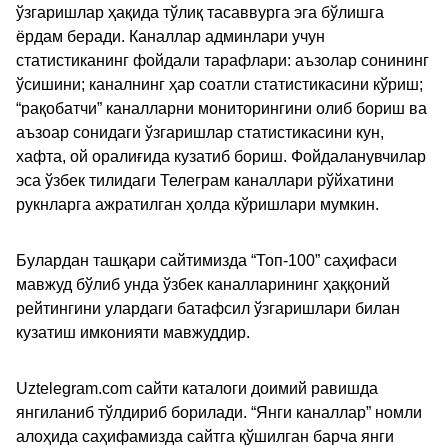
ўзгаришлар ҳақида тўлиқ тасаввурга эга бўлишга
ёрдам беради. Каналлар админлари учун
статистиканинг фойдали тарафлари: аъзолар сонининг
ўсишини; каналнинг ҳар соатли статистикасини кўриш;
“рақобатчи” каналларни мониторингини олиб бориш ва
аъзоар сонидаги ўзгаришлар статистикасини кун,
хафта, ой оралиғида кузатиб бориш. Фойдаланувчилар
эса ўзбек тилидаги Телеграм каналлари рўйхатини
рукнларга ажратилган ҳолда кўришлари мумкин.
Булардан ташқари сайтимизда “Топ-100” саҳифаси
мавжуд бўлиб унда ўзбек каналларининг ҳаққоний
рейтингини улардаги батафсил ўзгаришлари билан
кузатиш имконияти мавжуддир.
Uztelegram.com сайти каталоги доимий равишда
янгиланиб тўлдириб борилади. “Янги каналлар” номли
алоҳида саҳифамизда сайтга қўшилган барча янги