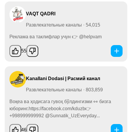
VAQT QADRI
Развлекательные каналы · 54,015
Реклама ва таклифлар учун 👉 @helpvam
55
Kanallani Dodasi | Расмий канал
Развлекательные каналы · 803,859
Воқеа ва ҳодисага гувоҳ бўлдингизми 👀 бизга
юборинг.https://facebook.com/kduzb👉
+998999999992 @Sunnatik_UzEveryday...
46