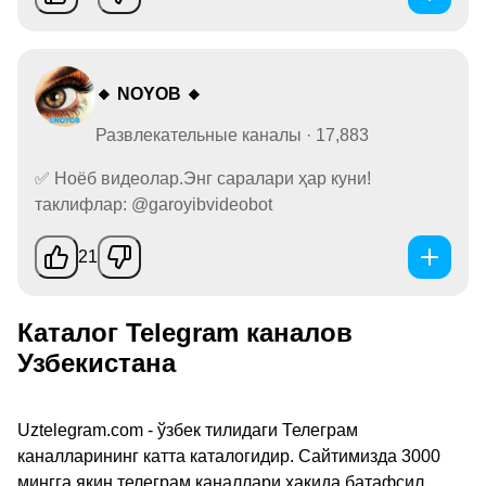
🔸 NOYOB 🔸
Развлекательные каналы · 17,883
✅ Ноёб видеолар.Энг саралари ҳар куни!
таклифлар: @garoyibvideobot
21
Каталог Telegram каналов
Узбекистана
Uztelegram.com - ўзбек тилидаги Телеграм
каналларининг катта каталогидир. Сайтимизда 3000
мингга яқин телеграм каналлари ҳақида батафсил