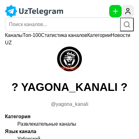
Каналы
Топ-100
Статистика
каналов
Категории
Новости
UZ
? YAGONA_KANALI ?
@yagona_kanali
Категория
Развлекательные каналы
Язык канала
Узбекский