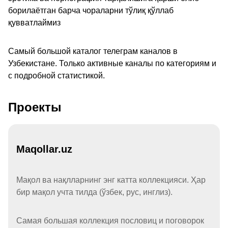
борилаётган барча чораларни тўлиқ қўллаб
қувватлаймиз
Самый большой каталог телеграм каналов в
Узбекистане. Только активные каналы по категориям и
с подробной статистикой.
Проекты
Maqollar.uz
Мақол ва нақлларнинг энг катта коллекцияси. Ҳар
бир мақол учта тилда (ўзбек, рус, инглиз).
Самая большая коллекция пословиц и поговорок