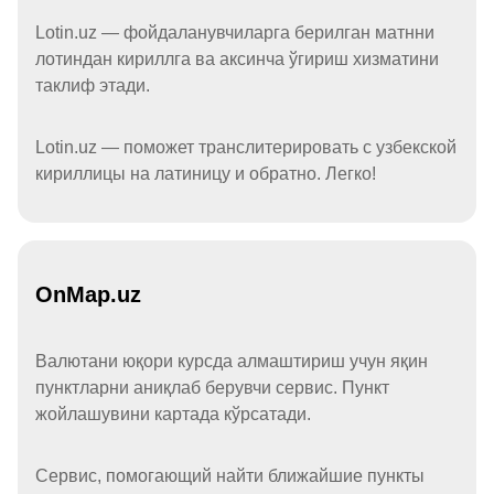
Lotin.uz — фойдаланувчиларга берилган матнни
лотиндан кириллга ва аксинча ўгириш хизматини
таклиф этади.
Lotin.uz — поможет транслитерировать с узбекской
кириллицы на латиницу и обратно. Легко!
OnMap.uz
Валютани юқори курсда алмаштириш учун яқин
пунктларни аниқлаб берувчи сервис. Пункт
жойлашувини картада кўрсатади.
Сервис, помогающий найти ближайшие пункты