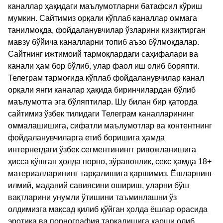
каналлар ҳақидаги маълумотларни батафсил кўриш
мумкин. Сайтимиз орқали кўплаб каналлар оммага
танилмоқда, фойдаланувчилар ўзларини қизиқтирган
мавзу бўйича каналларни топиб аъзо бўлмоқдалар.
Сайтнинг ижтимоий тармоқлардаги саҳифалари ва
канали ҳам бор бўлиб, улар фаол иш олиб боряпти.
Телеграм тармоғида кўплаб фойдаланувчилар канал
орқали янги каналар ҳақида биринчилардан бўлиб
маълумотга эга бўляптилар. Шу билан бир қаторда
сайтимиз ўзбек тилидаги Телеграм каналларининг
оммалашишига, сифатли маълумотлар ва контентнинг
фойдаланувчиларга етиб боришига ҳамда
интернетдаги ўзбек сегментинингг ривожланишига
ҳисса қўшган ҳолда порно, зўравонлик, секс ҳамда 18+
материалларининг тарқалишига қаршимиз. Ёшларнинг
илмий, маданий савиясини ошириш, уларни бўш
вақтларини унумли ўтишини таъминлашни ўз
олдимизга мақсад қилиб қўйган ҳолда ёшлар орасида
эротика ва порнография тарқалишига қарши олиб