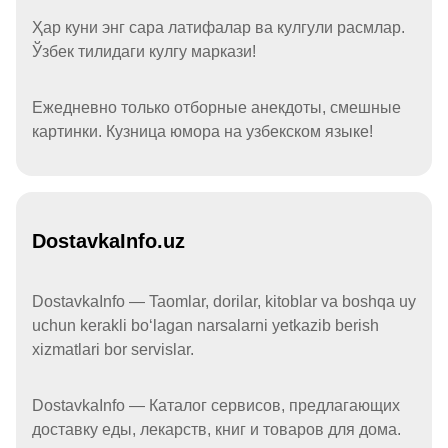
Ҳар куни энг сара латифалар ва кулгули расмлар.
Ўзбек тилидаги кулгу маркази!
Ежедневно только отборные анекдоты, смешные
картинки. Кузница юмора на узбекском языке!
DostavkaInfo.uz
DostavkaInfo — Taomlar, dorilar, kitoblar va boshqa uy
uchun kerakli boʻlagan narsalarni yetkazib berish
xizmatlari bor servislar.
DostavkaInfo — Каталог сервисов, предлагающих
доставку еды, лекарств, книг и товаров для дома.