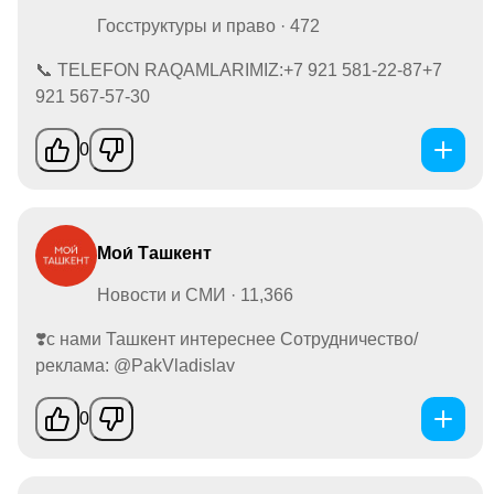
Госструктуры и право · 472
📞 TELEFON RAQAMLARIMIZ:+7 921 581‑22‑87+7
921 567‑57‑30
0
Мои́ Ташкент
Новости и СМИ · 11,366
❣️с нами Ташкент интереснее Сотрудничество/
реклама: @PakVladislav
0