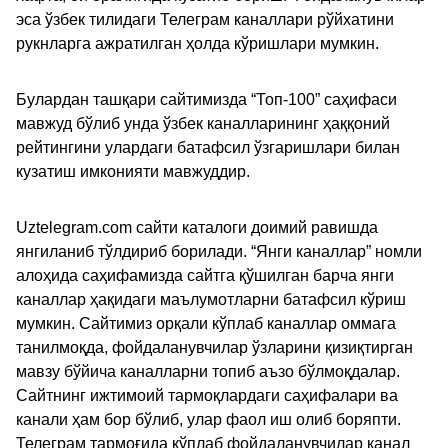
эса ўзбек тилидаги Телеграм каналлари рўйхатини
рукнларга ажратилган ҳолда кўришлари мумкин.
Булардан ташқари сайтимизда “Топ-100” саҳифаси
мавжуд бўлиб унда ўзбек каналларининг ҳаққоний
рейтингини улардаги батафсил ўзгаришлари билан
кузатиш имконияти мавжуддир.
Uztelegram.com сайти каталоги доимий равишда
янгиланиб тўлдириб борилади. “Янги каналлар” номли
алоҳида саҳифамизда сайтга қўшилган барча янги
каналлар ҳақидаги маълумотларни батафсил кўриш
мумкин. Сайтимиз орқали кўплаб каналлар оммага
танилмоқда, фойдаланувчилар ўзларини қизиқтирган
мавзу бўйича каналларни топиб аъзо бўлмоқдалар.
Сайтнинг ижтимоий тармоқлардаги саҳифалари ва
канали ҳам бор бўлиб, улар фаол иш олиб боряпти.
Телеграм тармоғида кўплаб фойдаланувчилар канал