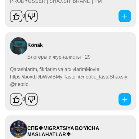
PRODYUSSER | SHAXSIY BRAND | PM
0
Könäk
Блогеры и журналисты · 29
Qarashlarim, fikrlarim va arxivlarimMovie:
https://boxd.it/bWwlBMy Taste: @neotic_tasteShaxsiy:
@neotic
0
СПБ🔷MIGRATSIYA BO‘YiCHA
MASLAHATLAR🔷