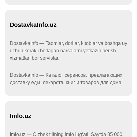
DostavkaInfo.uz
DostavkaInfo — Taomlar, dorilar, kitoblar va boshqa uy
uchun kerakli boʻlagan narsalarni yetkazib berish
xizmatlari bor servislar.
DostavkaInfo — Каталог сервисов, предлагающих
доставку еды, лекарств, книг и товаров для дома.
Imlo.uz
Imlo.uz — Oʻzbek tilining imlo lugʻati. Saytda 85 000