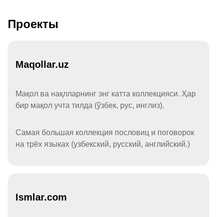
Проекты
Maqollar.uz
Мақол ва нақлларнинг энг катта коллекцияси. Ҳар
бир мақол учта тилда (ўзбек, рус, инглиз).
Самая большая коллекция пословиц и поговорок
на трёх языках (узбекский, русский, английский.)
Ismlar.com