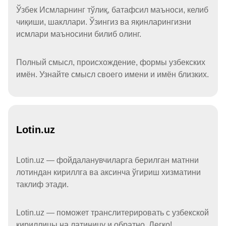
Ўзбек Исмларнинг тўлиқ, батафсил маъноси, келиб
чиқиши, шакллари. Ўзингиз ва яқинларингизни
исмлари маъносини билиб олинг.
Полный смысл, происхождение, формы узбекских
имён. Узнайте смысл своего имени и имён близких.
Lotin.uz
Lotin.uz — фойдаланувчиларга берилган матнни
лотиндан кириллга ва аксинча ўгириш хизматини
таклиф этади.
Lotin.uz — поможет транслитерировать с узбекской
кириллицы на латиницу и обратно. Легко!