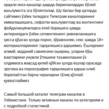
орқали янги каналар ҳақида биринчилардан бўлиб
маълумотга эга бўляптилар. Шу билан бир қаторда
сайтимиз ўзбек тилидаги Телеграм каналларининг
оммалашишига, сифатли маълумотлар ва контентнинг
фойдаланувчиларга етиб боришига ҳамда
интернетдаги ўзбек сегментинингг ривожланишига
ҳисса қўшган ҳолда порно, зўравонлик, секс ҳамда 18+
материалларининг тарқалишига қаршимиз. Ёшларнинг
илмий, маданий савиясини ошириш, уларни бўш
вақтларини унумли ўтишини таъминлашни ўз
олдимизга мақсад қилиб қўйган ҳолда ёшлар орасида
эротика ва порнография тарқалишига қарши олиб
борилаётган барча чораларни тўлиқ қўллаб
қувватлаймиз
Самый большой каталог телеграм каналов в
Узбекистане. Только активные каналы по категориям и
с подробной статистикой.