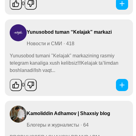
0
Yunusobod tuman “Kelajak” markazi
Новости и СМИ · 418
Yunusobod tumani "Kelajak" markazining rasmiy
telegram kanaliga xush kelibsiz!!!Kelajak ta’limdan
boshlanadi!Ish vaqt...
0
Kamoliddin Adhamov | Shaxsiy blog
Блогеры и журналисты · 64