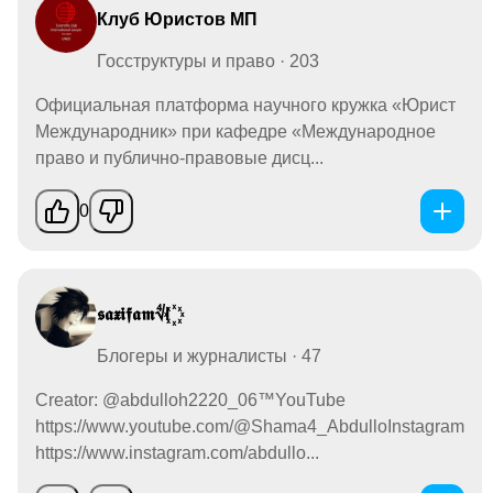
Клуб Юристов МП
Госструктуры и право · 203
Официальная платформа научного кружка «Юрист
Международник» при кафедре «Международное
право и публично-правовые дисц...
0
𝖘𝖆𝖝𝖎𝖋𝖆𝖒∜l ꙰
Блогеры и журналисты · 47
Creator: @abdulloh2220_06™️YouTube
https://www.youtube.com/@Shama4_AbdulloInstagram
https://www.instagram.com/abdullo...