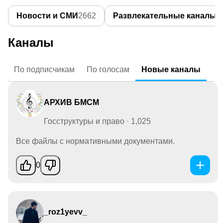
Новости и СМИ
2662
Развлекательные каналы
1
Каналы
По
подписчикам
По
голосам
Новые
каналы
АРХИВ БМСМ
Госструктуры и право · 1,025
Все файлы с нормативными документами.
0
_roz1yevv_