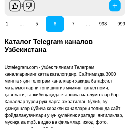
0
1
…
5
6
7
…
998
999
Каталог Telegram каналов
Узбекистана
Uztelegram.com - ўзбек тилидаги Телеграм
каналларининг катта каталогидир. Сайтимизда 3000
мингга яқин телеграм каналлари ҳақида батафсил
маълумотларни топишингиз мумкин: канал номи,
ҳаволаси, таркиби ҳақида етарлича маълумотлар бор.
Каналлар турли рукнларга ажратилган бўлиб, бу
қизиқишлар бўйича керакли каналларни топишда сайт
фойдаланувчилари учун қулайлик яратади: янгиликлар,
мусиқа ва mp3, видео ва фильмлар, ижод, фото,