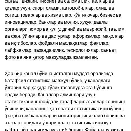
санъат, дизайн, тиббиёт ва саломатлик, аёллар ва
қизлар учун, спорт олами, автомобиллар, олиш ва
сотиш, товарлар ва хизматлар, кўнгилочар, бизнес ва
инновациялар, банклар ва молия, ҳуқуқ, давлат
органлари, юмор ва кулгу, диний ва маърифий, таълим
ва фан, ўйинлар ва дастурлар, афоризмлар, мақоллар
ва иқтибослар, фойдали маслаҳатлар, фактлар,
лайфхаклар, пазандачилик, технологиялар, санъат,
фото ва яна қатор мавзуларда жамланган.
Ҳар бир канал бўйича исталган муддат оралиғида
батафсил статистика мавжуд бўлиб, у каналдаги
ўзгаришлар ҳақида тўлиқ тасаввурга эга бўлишга
ёрдам беради. Каналлар админлари учун
статистиканинг фойдали тарафлари: аъзолар сонининг
ўсишини; каналнинг ҳар соатли статистикасини кўриш;
“рақобатчи” каналларни мониторингини олиб бориш ва
аъзоар сонидаги ўзгаришлар статистикасини кун,
хафта, ой оралиғида кузатиб бориш. Фойдаланувчилар