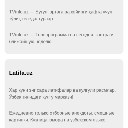
TVinfo.uz — Бугун, эртага ва кейинги ҳафта учун
тўлиқ теледастурлар.
TVinfo.uz — Телепрограмма на сегодня, завтра и
ближайшую неделю.
Latifa.uz
Ҳар куни энг сара латифалар ва кулгули расмлар.
Ўзбек тилидаги кулгу маркази!
Ежедневно только отборные анекдоты, смешные
картинки. Кузница юмора на узбекском языке!