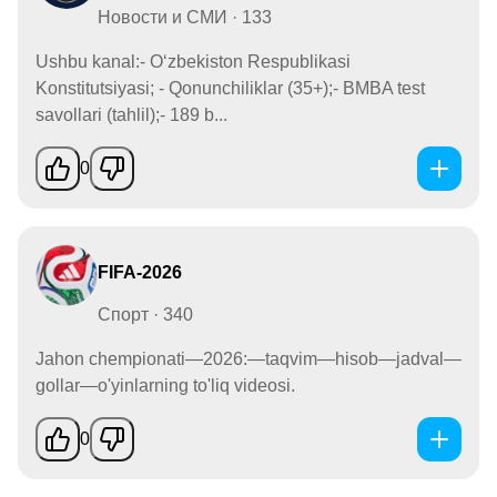
Новости и СМИ · 133
Ushbu kanal:- O‘zbekiston Respublikasi
Konstitutsiyasi; - Qonunchiliklar (35+);- BMBA test
savollari (tahlil);- 189 b...
0
FIFA-2026
Спорт · 340
Jahon chempionati—2026:—taqvim—hisob—jadval—
gollar—o'yinlarning to'liq videosi.
0