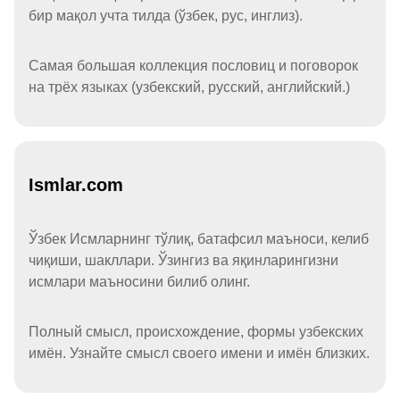
бир мақол учта тилда (ўзбек, рус, инглиз).
Самая большая коллекция пословиц и поговорок
на трёх языках (узбекский, русский, английский.)
Ismlar.com
Ўзбек Исмларнинг тўлиқ, батафсил маъноси, келиб
чиқиши, шакллари. Ўзингиз ва яқинларингизни
исмлари маъносини билиб олинг.
Полный смысл, происхождение, формы узбекских
имён. Узнайте смысл своего имени и имён близких.