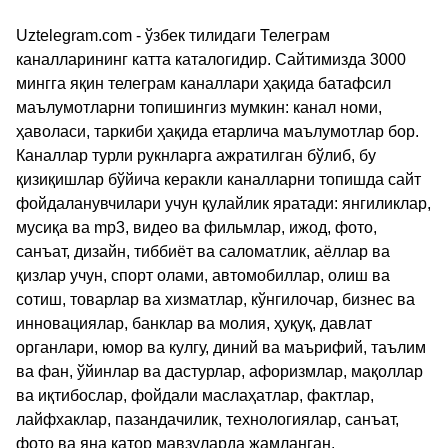
Uztelegram.com - ўзбек тилидаги Телеграм
каналларининг катта каталогидир. Сайтимизда 3000
мингга яқин телеграм каналлари ҳақида батафсил
маълумотларни топишингиз мумкин: канал номи,
ҳаволаси, таркиби ҳақида етарлича маълумотлар бор.
Каналлар турли рукнларга ажратилган бўлиб, бу
қизиқишлар бўйича керакли каналларни топишда сайт
фойдаланувчилари учун қулайлик яратади: янгиликлар,
мусиқа ва mp3, видео ва фильмлар, ижод, фото,
санъат, дизайн, тиббиёт ва саломатлик, аёллар ва
қизлар учун, спорт олами, автомобиллар, олиш ва
сотиш, товарлар ва хизматлар, кўнгилочар, бизнес ва
инновациялар, банклар ва молия, ҳуқуқ, давлат
органлари, юмор ва кулгу, диний ва маърифий, таълим
ва фан, ўйинлар ва дастурлар, афоризмлар, мақоллар
ва иқтибослар, фойдали маслаҳатлар, фактлар,
лайфхаклар, пазандачилик, технологиялар, санъат,
фото ва яна қатор мавзуларда жамланган.