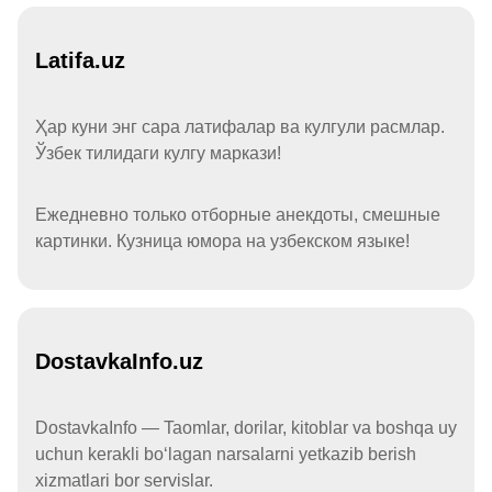
Latifa.uz
Ҳар куни энг сара латифалар ва кулгули расмлар.
Ўзбек тилидаги кулгу маркази!
Ежедневно только отборные анекдоты, смешные
картинки. Кузница юмора на узбекском языке!
DostavkaInfo.uz
DostavkaInfo — Taomlar, dorilar, kitoblar va boshqa uy
uchun kerakli boʻlagan narsalarni yetkazib berish
xizmatlari bor servislar.