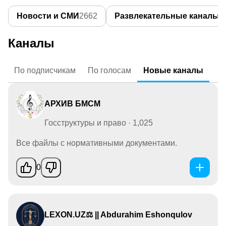
Новости и СМИ
2662
Развлекательные каналы
1
Каналы
По
подписчикам
По
голосам
Новые
каналы
АРХИВ БМСМ
Госструктуры и право · 1,025
Все файлы с нормативными документами.
0
LEXON.UZ⚖ || Abdurahim Eshonqulov