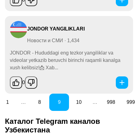
JONDOR YANGILIKLARI
Новости и СМИ · 1,434
JONDOR - Hududdagi eng tezkor yangiliklar va
videolar yetkazib beruvchi birinchi raqamli kanalga
xush kelibsiz!📩 Xab...
0
1
…
8
9
10
…
998
999
Каталог Telegram каналов
Узбекистана