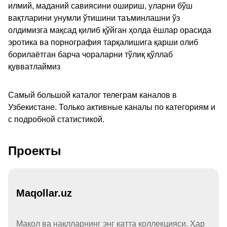
илмий, маданий савиясини ошириш, уларни бўш
вақтларини унумли ўтишини таъминлашни ўз
олдимизга мақсад қилиб қўйган ҳолда ёшлар орасида
эротика ва порнография тарқалишига қарши олиб
борилаётган барча чораларни тўлиқ қўллаб
қувватлаймиз
Самый большой каталог телеграм каналов в
Узбекистане. Только активные каналы по категориям и
с подробной статистикой.
Проекты
Maqollar.uz
Мақол ва нақлларнинг энг катта коллекцияси. Ҳар