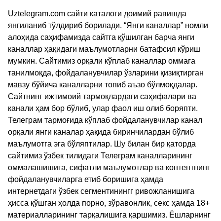
Uztelegram.com сайти каталоги доимий равишда
янгиланиб тўлдириб борилади. “Янги каналлар” номли
алоҳида саҳифамизда сайтга қўшилган барча янги
каналлар ҳақидаги маълумотларни батафсил кўриш
мумкин. Сайтимиз орқали кўплаб каналлар оммага
танилмоқда, фойдаланувчилар ўзларини қизиқтирган
мавзу бўйича каналларни топиб аъзо бўлмоқдалар.
Сайтнинг ижтимоий тармоқлардаги саҳифалари ва
канали ҳам бор бўлиб, улар фаол иш олиб боряпти.
Телеграм тармоғида кўплаб фойдаланувчилар канал
орқали янги каналар ҳақида биринчилардан бўлиб
маълумотга эга бўляптилар. Шу билан бир қаторда
сайтимиз ўзбек тилидаги Телеграм каналларининг
оммалашишига, сифатли маълумотлар ва контентнинг
фойдаланувчиларга етиб боришига ҳамда
интернетдаги ўзбек сегментинингг ривожланишига
ҳисса қўшган ҳолда порно, зўравонлик, секс ҳамда 18+
материалларининг тарқалишига қаршимиз. Ёшларнинг