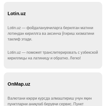
Lotin.uz
Lotin.uz — фойдаланувчиларга берилган матнни
лотиндан кириллга ва аксинча ўгириш хизматини
таклиф этади.
Lotin.uz — поможет транслитерировать с узбекской
кириллицы на латиницу и обратно. Легко!
OnMap.uz
Валютани юқори курсда алмаштириш учун яқин
пунктларни аниқлаб берувчи сервис. Пункт