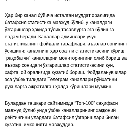
Ҳар бир канал бўйича исталган муддат оралиғида
батафсил статистика мавжуд бўлиб, у каналдаги
ўзгаришлар ҳақида тўлиқ тасаввурга эга бўлишга
ёрдам беради. Каналлар админлари учун
статистиканинг фойдали тарафлари: аъзолар сонининг
ўсишини; каналнинг ҳар соатли статистикасини кўриш;
“рақобатчи” каналларни мониторингини олиб бориш ва
аъзоар сонидаги ўзгаришлар статистикасини кун,
хафта, ой оралиғида кузатиб бориш. Фойдаланувчилар
эса ўзбек тилидаги Телеграм каналлари рўйхатини
рукнларга ажратилган ҳолда кўришлари мумкин.
Булардан ташқари сайтимизда “Топ-100” саҳифаси
мавжуд бўлиб унда ўзбек каналларининг ҳаққоний
рейтингини улардаги батафсил ўзгаришлари билан
кузатиш имконияти мавжуддир.