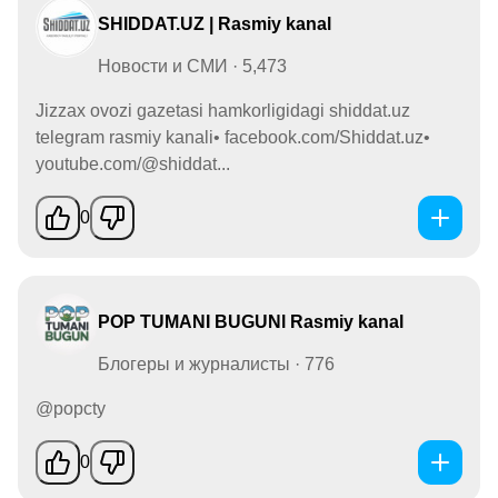
SHIDDAT.UZ | Rasmiy kanal
Новости и СМИ · 5,473
Jizzax ovozi gazetasi hamkorligidagi shiddat.uz
telegram rasmiy kanali• facebook.com/Shiddat.uz•
youtube.com/@shiddat...
0
POP TUMANI BUGUNl Rasmiy kanal
Блогеры и журналисты · 776
@popcty
0