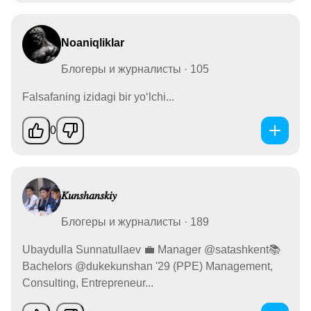
Noaniqliklar
Блогеры и журналисты · 105
Falsafaning izidagi bir yoʻlchi...
0
𝐾𝑢𝑛𝑠ℎ𝑎𝑛𝑠𝑘𝑖𝑦
Блогеры и журналисты · 189
Ubaydulla Sunnatullaev 💼 Manager @satashkent📚
Bachelors @dukekunshan '29 (PPE) Management,
Consulting, Entrepreneur...