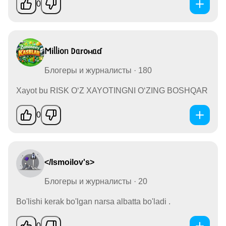
0
𐌑iᥣᥣi᧐ᥒ 𑀥ᥲr᧐ⲙᥲɗ
Блогеры и журналисты · 180
Xayot bu RISK OʻZ XAYOTINGNI OʻZING BOSHQAR
0
</Ismoilov's>
Блогеры и журналисты · 20
Bo'lishi kerak bo'lgan narsa albatta bo'ladi .
0