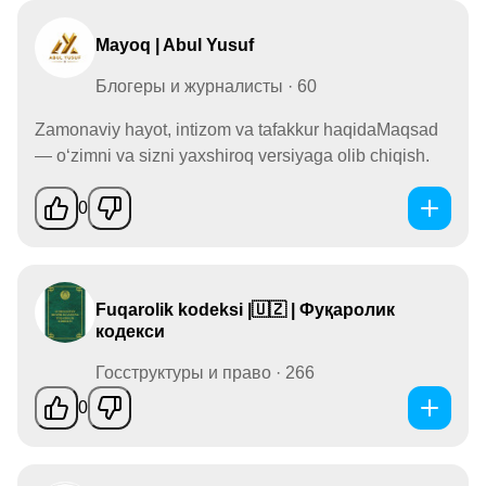
Mayoq | Abul Yusuf
Блогеры и журналисты · 60
Zamonaviy hayot, intizom va tafakkur haqidaMaqsad
— o‘zimni va sizni yaxshiroq versiyaga olib chiqish.
0
Fuqarolik kodeksi |🇺🇿 | Фуқаролик
кодекси
Госструктуры и право · 266
0