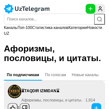
Каналы
Топ-100
Статистика
каналов
Категории
Новости
UZ
Афоризмы,
пословицы, и цитаты.
По
подписчикам
По
голосам
Новые
каналы
⏳TAQDIR IZMIDAN⌛️
Афоризмы, пословицы, и цитаты. · 1,914
1