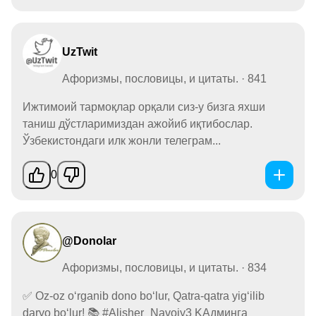
UzTwit
Афоризмы, пословицы, и цитаты. · 841
Ижтимоий тармоқлар орқали сиз-у бизга яхши
таниш дўстларимиздан ажойиб иқтибослар.
Ўзбекистондаги илк жонли телеграм...
0
@Donolar
Афоризмы, пословицы, и цитаты. · 834
✅ Oz-oz o‘rganib dono bo‘lur, Qatra-qatra yig‘ilib
daryo bo‘lur! 📚 #Alisher_Navoiy3 KАдминга