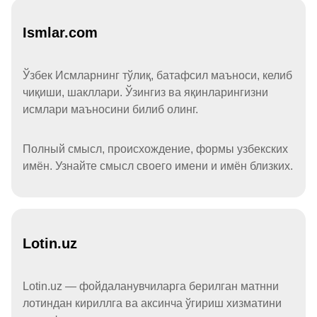
Ismlar.com
Ўзбек Исмларнинг тўлиқ, батафсил маъноси, келиб
чиқиши, шакллари. Ўзингиз ва яқинларингизни
исмлари маъносини билиб олинг.
Полный смысл, происхождение, формы узбекских
имён. Узнайте смысл своего имени и имён близких.
Lotin.uz
Lotin.uz — фойдаланувчиларга берилган матнни
лотиндан кириллга ва аксинча ўгириш хизматини