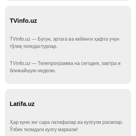
TVinfo.uz
TVinfo.uz — Бугун, эртага ва кейинги ҳафта учун
тўлиқ теледастурлар.
TVinfo.uz — Телепрограмма на сегодня, завтра и
ближайшую неделю.
Latifa.uz
Ҳар куни энг сара латифалар ва кулгули расмлар.
Ўзбек тилидаги кулгу маркази!