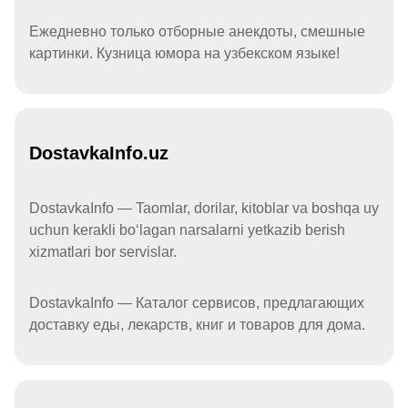
Ежедневно только отборные анекдоты, смешные
картинки. Кузница юмора на узбекском языке!
DostavkaInfo.uz
DostavkaInfo — Taomlar, dorilar, kitoblar va boshqa uy
uchun kerakli boʻlagan narsalarni yetkazib berish
xizmatlari bor servislar.
DostavkaInfo — Каталог сервисов, предлагающих
доставку еды, лекарств, книг и товаров для дома.