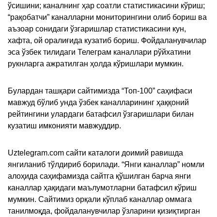
ўсишини; каналнинг ҳар соатли статистикасини кўриш;
“рақобатчи” каналларни мониторингини олиб бориш ва
аъзоар сонидаги ўзгаришлар статистикасини кун,
хафта, ой оралиғида кузатиб бориш. Фойдаланувчилар
эса ўзбек тилидаги Телеграм каналлари рўйхатини
рукнларга ажратилган ҳолда кўришлари мумкин.
Булардан ташқари сайтимизда “Топ-100” саҳифаси
мавжуд бўлиб унда ўзбек каналларининг ҳаққоний
рейтингини улардаги батафсил ўзгаришлари билан
кузатиш имконияти мавжуддир.
Uztelegram.com сайти каталоги доимий равишда
янгиланиб тўлдириб борилади. “Янги каналлар” номли
алоҳида саҳифамизда сайтга қўшилган барча янги
каналлар ҳақидаги маълумотларни батафсил кўриш
мумкин. Сайтимиз орқали кўплаб каналлар оммага
танилмоқда, фойдаланувчилар ўзларини қизиқтирган