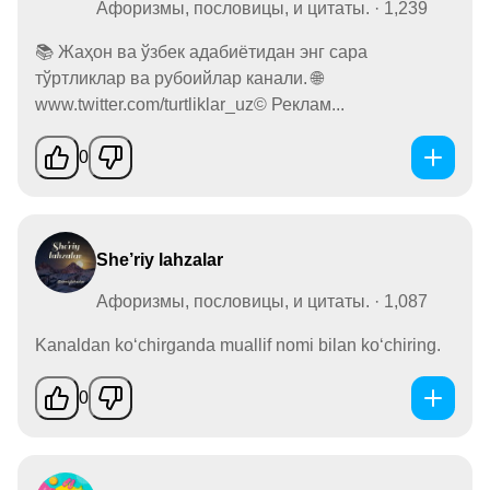
Афоризмы, пословицы, и цитаты. · 1,239
📚 Жаҳон ва ўзбек адабиётидан энг сара
тўртликлар ва рубоийлар канали. 🌐
www.twitter.com/turtliklar_uz©️ Реклам...
0
She’riy lahzalar
Афоризмы, пословицы, и цитаты. · 1,087
Kanaldan koʻchirganda muallif nomi bilan koʻchiring.
0