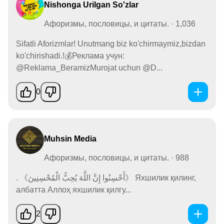
Nishonga Urilgan So'zlar
Афоризмы, пословицы, и цитаты. · 1,036
Sifatli Aforizmlar! Unutmang biz ko'chirmaymiz,bizdan
ko'chirishadi.!💰Реклама учун:
@Reklama_BeramizMurojat uchun @D...
0
Muhsin Media
Афоризмы, пословицы, и цитаты. · 988
. 《أَحْسِنُوا إِنَّ اللَّهَ يُحِبُّ الْمُحْسِنِينَ》 Яхшилик қилинг,
албатта Аллоҳ яхшилик қилгу...
2