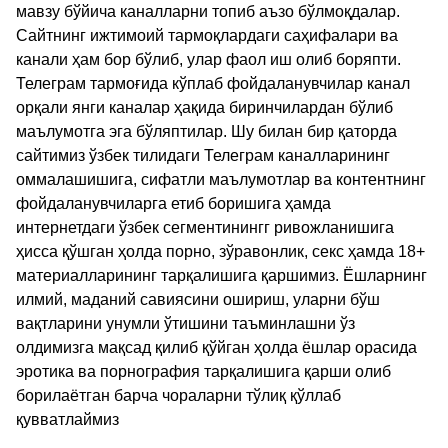
мавзу бўйича каналларни топиб аъзо бўлмоқдалар.
Сайтнинг ижтимоий тармоқлардаги саҳифалари ва
канали ҳам бор бўлиб, улар фаол иш олиб боряпти.
Телеграм тармоғида кўплаб фойдаланувчилар канал
орқали янги каналар ҳақида биринчилардан бўлиб
маълумотга эга бўляптилар. Шу билан бир қаторда
сайтимиз ўзбек тилидаги Телеграм каналларининг
оммалашишига, сифатли маълумотлар ва контентнинг
фойдаланувчиларга етиб боришига ҳамда
интернетдаги ўзбек сегментинингг ривожланишига
ҳисса қўшган ҳолда порно, зўравонлик, секс ҳамда 18+
материалларининг тарқалишига қаршимиз. Ёшларнинг
илмий, маданий савиясини ошириш, уларни бўш
вақтларини унумли ўтишини таъминлашни ўз
олдимизга мақсад қилиб қўйган ҳолда ёшлар орасида
эротика ва порнография тарқалишига қарши олиб
борилаётган барча чораларни тўлиқ қўллаб
қувватлаймиз