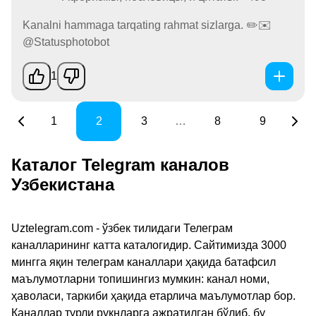
Kanalni hammaga tarqating rahmat sizlarga. ✏️✉️
@Statusphotobot
1
1
2
3
…
8
9
Каталог Telegram каналов
Узбекистана
Uztelegram.com - ўзбек тилидаги Телеграм
каналларининг катта каталогидир. Сайтимизда 3000
мингга яқин телеграм каналлари ҳақида батафсил
маълумотларни топишингиз мумкин: канал номи,
ҳаволаси, таркиби ҳақида етарлича маълумотлар бор.
Каналлар турли рукнларга ажратилган бўлиб, бу