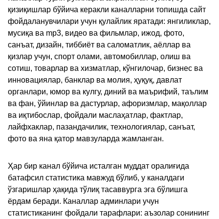
қизиқишлар бўйича керакли каналларни топишда сайт
фойдаланувчилари учун қулайлик яратади: янгиликлар,
мусиқа ва mp3, видео ва фильмлар, ижод, фото,
санъат, дизайн, тиббиёт ва саломатлик, аёллар ва
қизлар учун, спорт олами, автомобиллар, олиш ва
сотиш, товарлар ва хизматлар, кўнгилочар, бизнес ва
инновациялар, банклар ва молия, ҳуқуқ, давлат
органлари, юмор ва кулгу, диний ва маърифий, таълим
ва фан, ўйинлар ва дастурлар, афоризмлар, мақоллар
ва иқтибослар, фойдали маслаҳатлар, фактлар,
лайфхаклар, пазандачилик, технологиялар, санъат,
фото ва яна қатор мавзуларда жамланган.
Ҳар бир канал бўйича исталган муддат оралиғида
батафсил статистика мавжуд бўлиб, у каналдаги
ўзгаришлар ҳақида тўлиқ тасаввурга эга бўлишга
ёрдам беради. Каналлар админлари учун
статистиканинг фойдали тарафлари: аъзолар сонининг