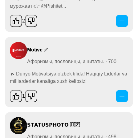
мурожаат 👉 @Pishitet...
2
Motive ✅
Афоризмы, пословицы, и цитаты. · 700
🔥 Dunyo Motivatsiya o'zbek tilida! Haqiqiy Liderlar va
milliarderlar kanaliga xush kelibsiz!
1
𝗦𝗧𝗔𝗧𝗨𝗦𝗣𝗛𝗢𝗧𝗢 🇺🇿
Афоризмы, пословицы, и цитаты. · 498