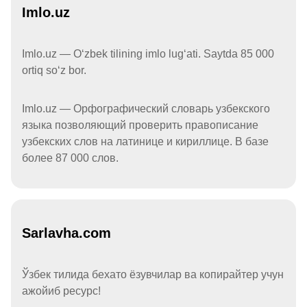
Imlo.uz
Imlo.uz — Oʻzbek tilining imlo lugʻati. Saytda 85 000
ortiq soʻz bor.
Imlo.uz — Орфографический словарь узбекского
языка позволяющий проверить правописание
узбекских слов на латинице и кириллице. В базе
более 87 000 слов.
Sarlavha.com
Ўзбек тилида бехато ёзувчилар ва копирайтер учун
ажойиб ресурс!