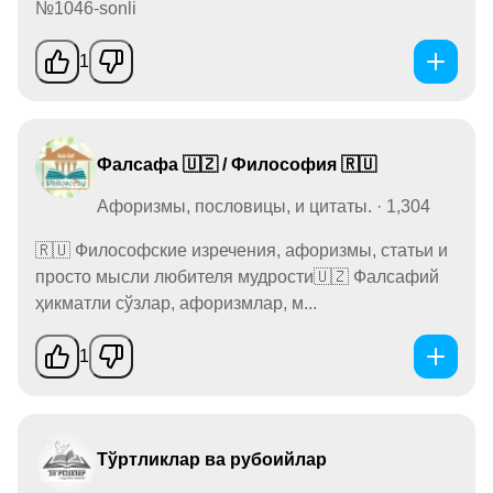
№1046-sonli
1
Фалсафа 🇺🇿 / Философия 🇷🇺
Афоризмы, пословицы, и цитаты. · 1,304
🇷🇺 Философские изречения, афоризмы, статьи и
просто мысли любителя мудрости🇺🇿 Фалсафий
ҳикматли сўзлар, афоризмлар, м...
1
Тўртликлар ва рубоийлар