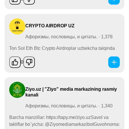
CRYPTO AIRDROP UZ
Афоризмы, пословицы, и цитаты. · 1,378
Ton Sol Eth Btc Crypto Airdroplar uzbekcha talqinda
0
Ziyo.uz | "Ziyo" media markazining rasmiy
kanali
Афоризмы, пословицы, и цитаты. · 1,340
Barcha manzillar: https://tapy.me/ziyo.uzSavol va
takliflar bo`yicha: @ZiyomediamarkazibotGuvohnoma: