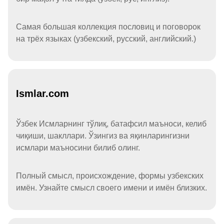
Самая большая коллекция пословиц и поговорок
на трёх языках (узбекский, русский, английский.)
Ismlar.com
Ўзбек Исмларнинг тўлиқ, батафсил маъноси, келиб
чиқиши, шакллари. Ўзингиз ва яқинларингизни
исмлари маъносини билиб олинг.
Полный смысл, происхождение, формы узбекских
имён. Узнайте смысл своего имени и имён близких.