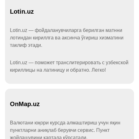
Lotin.uz
Lotin.uz — фойдаланувчиларга берилган матнни
лотиндан кириллга ва аксинча ўгириш хизматини
таклиф этади.
Lotin.uz — поможет транслитерировать с узбекской
кириллицы на латиницу и обратно. Легко!
OnMap.uz
Валютани юқори курсда алмаштириш учун яқин
пунктларни аниқлаб берувчи сервис. Пункт
жойлашувини картада кўрсатади.