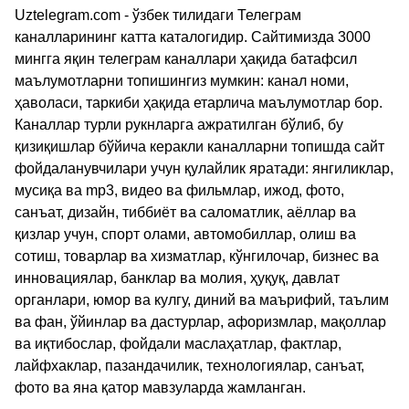
Uztelegram.com - ўзбек тилидаги Телеграм
каналларининг катта каталогидир. Сайтимизда 3000
мингга яқин телеграм каналлари ҳақида батафсил
маълумотларни топишингиз мумкин: канал номи,
ҳаволаси, таркиби ҳақида етарлича маълумотлар бор.
Каналлар турли рукнларга ажратилган бўлиб, бу
қизиқишлар бўйича керакли каналларни топишда сайт
фойдаланувчилари учун қулайлик яратади: янгиликлар,
мусиқа ва mp3, видео ва фильмлар, ижод, фото,
санъат, дизайн, тиббиёт ва саломатлик, аёллар ва
қизлар учун, спорт олами, автомобиллар, олиш ва
сотиш, товарлар ва хизматлар, кўнгилочар, бизнес ва
инновациялар, банклар ва молия, ҳуқуқ, давлат
органлари, юмор ва кулгу, диний ва маърифий, таълим
ва фан, ўйинлар ва дастурлар, афоризмлар, мақоллар
ва иқтибослар, фойдали маслаҳатлар, фактлар,
лайфхаклар, пазандачилик, технологиялар, санъат,
фото ва яна қатор мавзуларда жамланган.