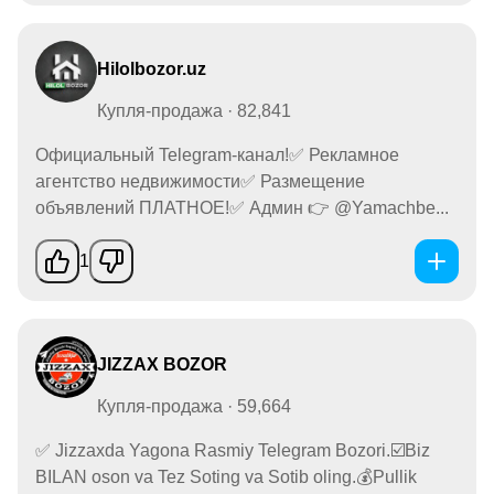
Hilolbozor.uz
Купля-продажа · 82,841
Официальный Telegram-канал!✅ Рекламное
агентство недвижимости✅ Размещение
объявлений ПЛАТНОЕ!✅ Админ 👉 @Yamachbe...
1
JIZZAX BOZOR
Купля-продажа · 59,664
✅ Jizzaxda Yagona Rasmiy Telegram Bozori.☑️Biz
BILAN oson va Tez Soting va Sotib oling.💰Pullik