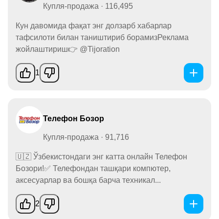
Купля-продажа · 116,495
Кун давомида фақат энг долзарб хабарлар
тафсилоти билан таништириб борамизРеклама
жойлаштириш👉 @Tijoration
1
Телефон Бозор
Купля-продажа · 91,716
🇺🇿 Ўзбекистондаги энг катта онлайн Телефон
Бозори!✅ Телефондан ташқари компютер,
аксесуарлар ва бошқа барча техникал...
2