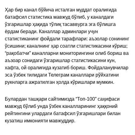
Ҳар бир канал бўйича исталган муддат оралиғида
батафсил статистика мавжуд бўлиб, у каналдаги
ўзгаришлар ҳақида тўлиқ тасаввурга эга бўлишга
ёрдам беради. Каналлар админлари учун
статистиканинг фойдали тарафлари: аъзолар сонининг
ўсишини; каналнинг ҳар соатли статистикасини кўриш;
“рақобатчи” каналларни мониторингини олиб бориш ва
аъзоар сонидаги ўзгаришлар статистикасини кун,
хафта, ой оралиғида кузатиб бориш. Фойдаланувчилар
эса ўзбек тилидаги Телеграм каналлари рўйхатини
рукнларга ажратилган ҳолда кўришлари мумкин.
Булардан ташқари сайтимизда “Топ-100” саҳифаси
мавжуд бўлиб унда ўзбек каналларининг ҳаққоний
рейтингини улардаги батафсил ўзгаришлари билан
кузатиш имконияти мавжуддир.