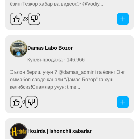
ёзингТезкор хабар ва видео👉 @Vodiy...
23
Damas Labo Bozor
Купля-продажа · 146,966
Эълон бериш учун ? @damas_admini га ёзинг!Энг
оммабоп савдо канали “Дамас Бозор” га хуш
келибсиз❗️Спамлар учун: t.me...
0
Hozirda | Ishonchli xabarlar