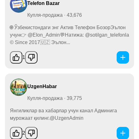
Telefon Bazar
Купля-продажа · 43,676
🌐 Ўзбекистондаги энг Актив Телефон БозорЭълон
учун👉 @EIon_Admin💬Натижа: @sotilgan_telefonla
©️ Since 2017🇺🇿 Эълон...
1
UzgenHabar
Купля-продажа · 39,775
Янгиликлар ва хабарлар учун канал Админига
мурожаат қилинг.@UzgenAdmin
2