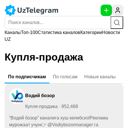
Каналы
Топ-100
Статистика
каналов
Категории
Новости
UZ
Купля-продажа
По
подписчикам
По
голосам
Новые
каналы
Водий бозор
Купля-продажа · 952,468
“Водий бозор” каналига хуш келибсиз!Реклама
мурожаат учун👉 @Vodiybozormanager га