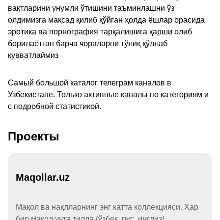
вақтларини унумли ўтишини таъминлашни ўз
олдимизга мақсад қилиб қўйган ҳолда ёшлар орасида
эротика ва порнография тарқалишига қарши олиб
борилаётган барча чораларни тўлиқ қўллаб
қувватлаймиз
Самый большой каталог телеграм каналов в
Узбекистане. Только активные каналы по категориям и
с подробной статистикой.
Проекты
Maqollar.uz
Мақол ва нақлларнинг энг катта коллекцияси. Ҳар
бир мақол учта тилда (ўзбек, рус, инглиз).