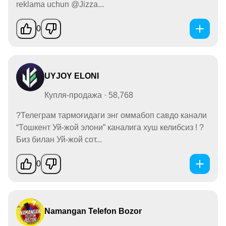
reklama uchun @Jizza...
0
UYJOY ELONI
Купля-продажа · 58,768
?Телеграм тармоғидаги энг оммабоп савдо канали
“Тошкент Уй-жой элони” каналига хуш келибсиз ! ?
Биз билан Уй-жой сот...
0
Namangan Telefon Bozor