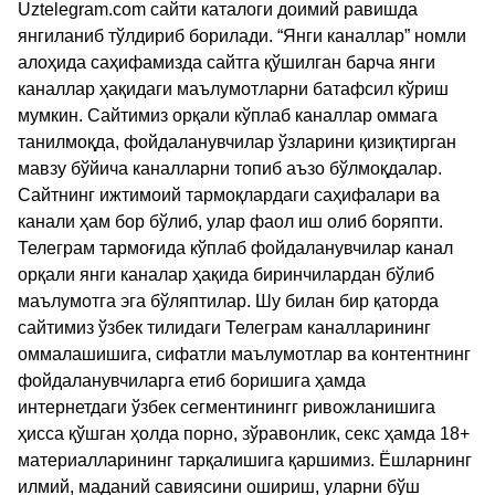
Uztelegram.com сайти каталоги доимий равишда
янгиланиб тўлдириб борилади. “Янги каналлар” номли
алоҳида саҳифамизда сайтга қўшилган барча янги
каналлар ҳақидаги маълумотларни батафсил кўриш
мумкин. Сайтимиз орқали кўплаб каналлар оммага
танилмоқда, фойдаланувчилар ўзларини қизиқтирган
мавзу бўйича каналларни топиб аъзо бўлмоқдалар.
Сайтнинг ижтимоий тармоқлардаги саҳифалари ва
канали ҳам бор бўлиб, улар фаол иш олиб боряпти.
Телеграм тармоғида кўплаб фойдаланувчилар канал
орқали янги каналар ҳақида биринчилардан бўлиб
маълумотга эга бўляптилар. Шу билан бир қаторда
сайтимиз ўзбек тилидаги Телеграм каналларининг
оммалашишига, сифатли маълумотлар ва контентнинг
фойдаланувчиларга етиб боришига ҳамда
интернетдаги ўзбек сегментинингг ривожланишига
ҳисса қўшган ҳолда порно, зўравонлик, секс ҳамда 18+
материалларининг тарқалишига қаршимиз. Ёшларнинг
илмий, маданий савиясини ошириш, уларни бўш