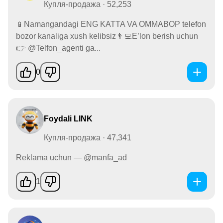
Купля-продажа · 52,253
📱Namangandagi ENG KATTA VA OMMABOP telefon
bozor kanaliga xush kelibsiz👨‍💻E’lon berish uchun
👉 @Telfon_agenti ga...
0
Foydali LINK
Купля-продажа · 47,341
Reklama uchun — @manfa_ad
1