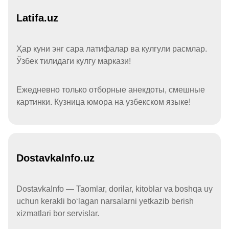
Latifa.uz
Ҳар куни энг сара латифалар ва кулгули расмлар.
Ўзбек тилидаги кулгу маркази!
Ежедневно только отборные анекдоты, смешные
картинки. Кузница юмора на узбекском языке!
DostavkaInfo.uz
DostavkaInfo — Taomlar, dorilar, kitoblar va boshqa uy
uchun kerakli boʻlagan narsalarni yetkazib berish
xizmatlari bor servislar.