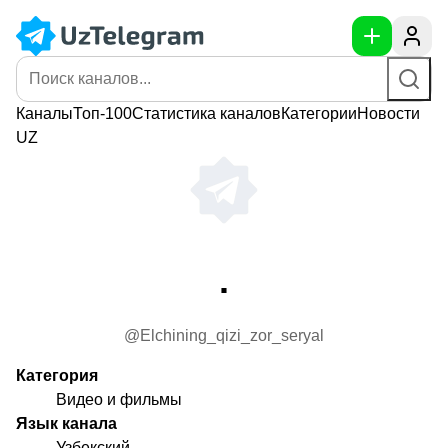
Каналы
Топ-100
Статистика
каналов
Категории
Новости
UZ
.
@Elchining_qizi_zor_seryal
Категория
Видео и фильмы
Язык канала
Узбекский