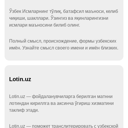
Ўзбек Исмларнинг тўлиқ, батафсил маъноси, келиб
чиқиши, шакллари. Ўзингиз ва яқинларингизни
исмлари маъносини билиб олинг.
Полный смысл, происхождение, формы узбекских
имён. Узнайте смысл своего имени и имён близких.
Lotin.uz
Lotin.uz — фойдаланувчиларга берилган матнни
лотиндан кириллга ва аксинча ўгириш хизматини
таклиф этади.
Lotin.uz — поможет транслитерировать с узбекской