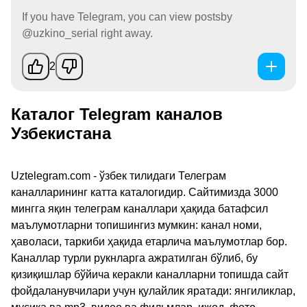
If you have Telegram, you can view postsby
@uzkino_serial right away.
2
Каталог Telegram каналов
Узбекистана
Uztelegram.com - ўзбек тилидаги Телеграм
каналларининг катта каталогидир. Сайтимизда 3000
мингга яқин телеграм каналлари ҳақида батафсил
маълумотларни топишингиз мумкин: канал номи,
ҳаволаси, таркиби ҳақида етарлича маълумотлар бор.
Каналлар турли рукнларга ажратилган бўлиб, бу
қизиқишлар бўйича керакли каналларни топишда сайт
фойдаланувчилари учун қулайлик яратади: янгиликлар,