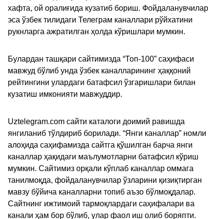
хафта, ой оралиғида кузатиб бориш. Фойдаланувчилар
эса ўзбек тилидаги Телеграм каналлари рўйхатини
рукнларга ажратилган ҳолда кўришлари мумкин.
Булардан ташқари сайтимизда “Топ-100” саҳифаси
мавжуд бўлиб унда ўзбек каналларининг ҳаққоний
рейтингини улардаги батафсил ўзгаришлари билан
кузатиш имконияти мавжуддир.
Uztelegram.com сайти каталоги доимий равишда
янгиланиб тўлдириб борилади. “Янги каналлар” номли
алоҳида саҳифамизда сайтга қўшилган барча янги
каналлар ҳақидаги маълумотларни батафсил кўриш
мумкин. Сайтимиз орқали кўплаб каналлар оммага
танилмоқда, фойдаланувчилар ўзларини қизиқтирган
мавзу бўйича каналларни топиб аъзо бўлмоқдалар.
Сайтнинг ижтимоий тармоқлардаги саҳифалари ва
канали ҳам бор бўлиб, улар фаол иш олиб боряпти.