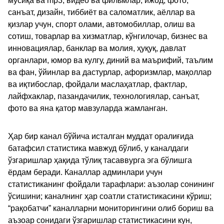
мусиқа ва mp3, видео ва фильмлар, ижод, фото,
санъат, дизайн, тиббиёт ва саломатлик, аёллар ва
қизлар учун, спорт олами, автомобиллар, олиш ва
сотиш, товарлар ва хизматлар, кўнгилочар, бизнес ва
инновациялар, банклар ва молия, ҳуқуқ, давлат
органлари, юмор ва кулгу, диний ва маърифий, таълим
ва фан, ўйинлар ва дастурлар, афоризмлар, мақоллар
ва иқтибослар, фойдали маслаҳатлар, фактлар,
лайфхаклар, пазандачилик, технологиялар, санъат,
фото ва яна қатор мавзуларда жамланган.
Ҳар бир канал бўйича исталган муддат оралиғида
батафсил статистика мавжуд бўлиб, у каналдаги
ўзгаришлар ҳақида тўлиқ тасаввурга эга бўлишга
ёрдам беради. Каналлар админлари учун
статистиканинг фойдали тарафлари: аъзолар сонининг
ўсишини; каналнинг ҳар соатли статистикасини кўриш;
“рақобатчи” каналларни мониторингини олиб бориш ва
аъзоар сонидаги ўзгаришлар статистикасини кун,