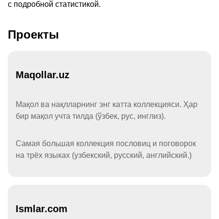
с подробной статистикой.
Проекты
Maqollar.uz
Мақол ва нақлларнинг энг катта коллекцияси. Ҳар
бир мақол учта тилда (ўзбек, рус, инглиз).
Самая большая коллекция пословиц и поговорок
на трёх языках (узбекский, русский, английский.)
Ismlar.com