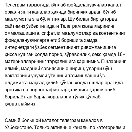
Телеграм тармоғида кўплаб фойдаланувчилар канал
орқали янги каналар ҳақида биринчилардан бўлиб
маълумотга эга бўляптилар. Шу билан бир қаторда
сайтимиз ўзбек тилидаги Телеграм каналларининг
оммалашишига, сифатли маълумотлар ва контентнинг
фойдаланувчиларга етиб боришига ҳамда
интернетдаги ўзбек сегментинингг ривожланишига
ҳисса қўшган ҳолда порно, зўравонлик, секс ҳамда 18+
материалларининг тарқалишига қаршимиз. Ёшларнинг
илмий, маданий савиясини ошириш, уларни бўш
вақтларини унумли ўтишини таъминлашни ўз
олдимизга мақсад қилиб қўйган ҳолда ёшлар орасида
эротика ва порнография тарқалишига қарши олиб
борилаётган барча чораларни тўлиқ қўллаб
қувватлаймиз
Самый большой каталог телеграм каналов в
Узбекистане. Только активные каналы по категориям и