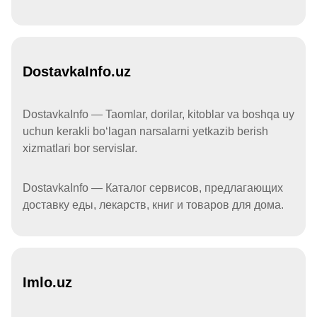
DostavkaInfo.uz
DostavkaInfo — Taomlar, dorilar, kitoblar va boshqa uy
uchun kerakli boʻlagan narsalarni yetkazib berish
xizmatlari bor servislar.
DostavkaInfo — Каталог сервисов, предлагающих
доставку еды, лекарств, книг и товаров для дома.
Imlo.uz