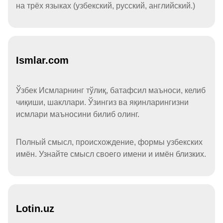
на трёх языках (узбекский, русский, английский.)
Ismlar.com
Ўзбек Исмларнинг тўлиқ, батафсил маъноси, келиб
чиқиши, шакллари. Ўзингиз ва яқинларингизни
исмлари маъносини билиб олинг.
Полный смысл, происхождение, формы узбекских
имён. Узнайте смысл своего имени и имён близких.
Lotin.uz