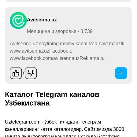
Avitsenna.uz
Медицина и здоровье · 3,739
Avitsenna.uz saytining rasmiy kanaliVeb-sayt manzili:
www.avitsenna.uzFacebook:
www.facebook.com/avitsennauzReklama b...
7
Каталог Telegram каналов
Узбекистана
Uztelegram.com - ўзбек тилидаги Телеграм
каналларининг катта каталогидир. Сайтимизда 3000
мингга яқин телеграм каналлари ҳақида батафсил