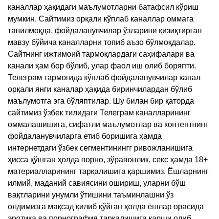
каналлар ҳақидаги маълумотларни батафсил кўриш
мумкин. Сайтимиз орқали кўплаб каналлар оммага
танилмоқда, фойдаланувчилар ўзларини қизиқтирган
мавзу бўйича каналларни топиб аъзо бўлмоқдалар.
Сайтнинг ижтимоий тармоқлардаги саҳифалари ва
канали ҳам бор бўлиб, улар фаол иш олиб боряпти.
Телеграм тармоғида кўплаб фойдаланувчилар канал
орқали янги каналар ҳақида биринчилардан бўлиб
маълумотга эга бўляптилар. Шу билан бир қаторда
сайтимиз ўзбек тилидаги Телеграм каналларининг
оммалашишига, сифатли маълумотлар ва контентнинг
фойдаланувчиларга етиб боришига ҳамда
интернетдаги ўзбек сегментинингг ривожланишига
ҳисса қўшган ҳолда порно, зўравонлик, секс ҳамда 18+
материалларининг тарқалишига қаршимиз. Ёшларнинг
илмий, маданий савиясини ошириш, уларни бўш
вақтларини унумли ўтишини таъминлашни ўз
олдимизга мақсад қилиб қўйган ҳолда ёшлар орасида
эротика ва порнография тарқалишига қарши олиб