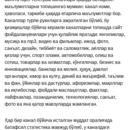
маълумотларни топишингиз мумкин: канал номи,
ҳаволаси, таркиби ҳақида етарлича маълумотлар бор.
Каналлар турли рукнларга ажратилган бўлиб, бу
қизиқишлар бўйича керакли каналларни топишда сайт
фойдаланувчилари учун қулайлик яратади: янгиликлар,
мусиқа ва mp3, видео ва фильмлар, ижод, фото,
санъат, дизайн, тиббиёт ва саломатлик, аёллар ва
қизлар учун, спорт олами, автомобиллар, олиш ва
сотиш, товарлар ва хизматлар, кўнгилочар, бизнес ва
инновациялар, банклар ва молия, ҳуқуқ, давлат
органлари, юмор ва кулгу, диний ва маърифий, таълим
ва фан, ўйинлар ва дастурлар, афоризмлар, мақоллар
ва иқтибослар, фойдали маслаҳатлар, фактлар,
лайфхаклар, пазандачилик, технологиялар, санъат,
фото ва яна қатор мавзуларда жамланган.
Ҳар бир канал бўйича исталган муддат оралиғида
батафсил статистика мавжуд бўлиб, у каналдаги