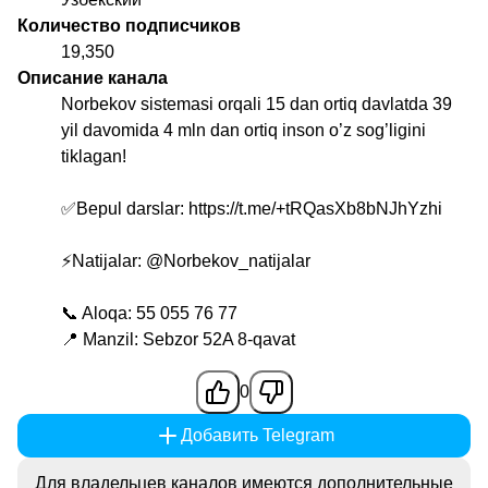
Количество подписчиков
19,350
Описание канала
Norbekov sistemasi orqali 15 dan ortiq davlatda 39
yil davomida 4 mln dan ortiq inson o’z sog’ligini
tiklagan!
✅Bepul darslar: https://t.me/+tRQasXb8bNJhYzhi
⚡️Natijalar:
@Norbekov_natijalar
📞 Aloqa: 55 055 76 77
📍 Manzil: Sebzor 52A 8-qavat
0
Добавить Telegram
Для владельцев каналов имеются дополнительные