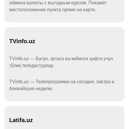
обмена валюты с выгодным курсом. Покажет
местоположение пункта прямо на карте.
TVinfo.uz
TVinfo.uz — Бугун, эртага ва кейинги ҳафта учун
тўлиқ теледастурлар.
TVinfo.uz — Телепрограмма на сегодня, завтра и
ближайшую неделю.
Latifa.uz