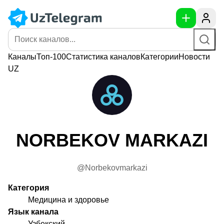
Каналы
Топ-100
Статистика
каналов
Категории
Новости
UZ
NORBEKOV MARKAZI
@Norbekovmarkazi
Категория
Медицина и здоровье
Язык канала
Узбекский