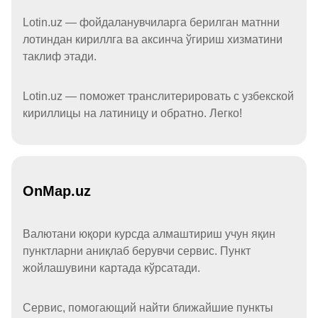
Lotin.uz — фойдаланувчиларга берилган матнни
лотиндан кириллга ва аксинча ўгириш хизматини
таклиф этади.
Lotin.uz — поможет транслитерировать с узбекской
кириллицы на латиницу и обратно. Легко!
OnMap.uz
Валютани юқори курсда алмаштириш учун яқин
пунктларни аниқлаб берувчи сервис. Пункт
жойлашувини картада кўрсатади.
Сервис, помогающий найти ближайшие пункты