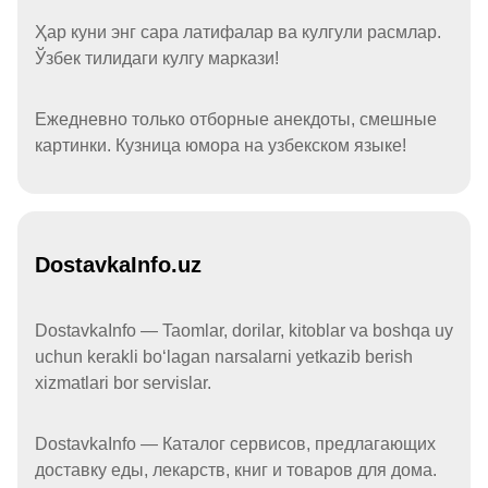
Ҳар куни энг сара латифалар ва кулгули расмлар.
Ўзбек тилидаги кулгу маркази!
Ежедневно только отборные анекдоты, смешные
картинки. Кузница юмора на узбекском языке!
DostavkaInfo.uz
DostavkaInfo — Taomlar, dorilar, kitoblar va boshqa uy
uchun kerakli boʻlagan narsalarni yetkazib berish
xizmatlari bor servislar.
DostavkaInfo — Каталог сервисов, предлагающих
доставку еды, лекарств, книг и товаров для дома.