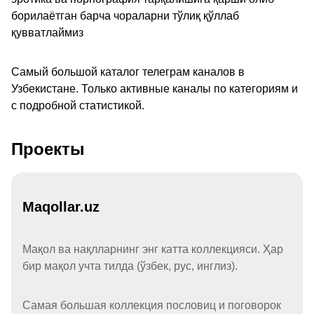
борилаётган барча чораларни тўлиқ қўллаб
қувватлаймиз
Самый большой каталог телеграм каналов в
Узбекистане. Только активные каналы по категориям и
с подробной статистикой.
Проекты
Maqollar.uz
Мақол ва нақлларнинг энг катта коллекцияси. Ҳар
бир мақол учта тилда (ўзбек, рус, инглиз).
Самая большая коллекция пословиц и поговорок