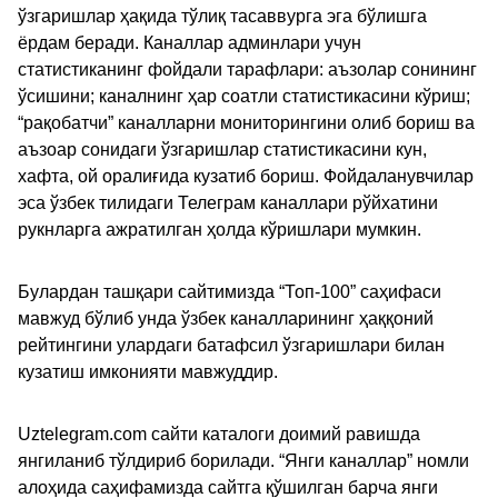
ўзгаришлар ҳақида тўлиқ тасаввурга эга бўлишга
ёрдам беради. Каналлар админлари учун
статистиканинг фойдали тарафлари: аъзолар сонининг
ўсишини; каналнинг ҳар соатли статистикасини кўриш;
“рақобатчи” каналларни мониторингини олиб бориш ва
аъзоар сонидаги ўзгаришлар статистикасини кун,
хафта, ой оралиғида кузатиб бориш. Фойдаланувчилар
эса ўзбек тилидаги Телеграм каналлари рўйхатини
рукнларга ажратилган ҳолда кўришлари мумкин.
Булардан ташқари сайтимизда “Топ-100” саҳифаси
мавжуд бўлиб унда ўзбек каналларининг ҳаққоний
рейтингини улардаги батафсил ўзгаришлари билан
кузатиш имконияти мавжуддир.
Uztelegram.com сайти каталоги доимий равишда
янгиланиб тўлдириб борилади. “Янги каналлар” номли
алоҳида саҳифамизда сайтга қўшилган барча янги