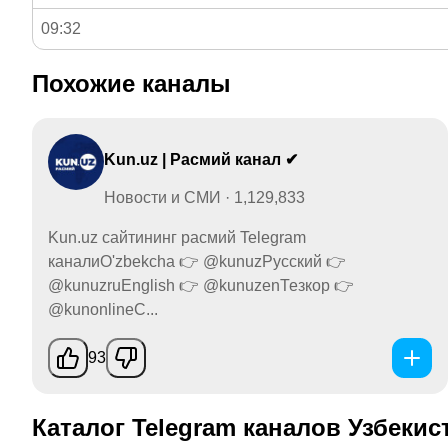
09:32
Похожие каналы
Kun.uz | Расмий канал ✔
Новости и СМИ · 1,129,833
Kun.uz сайтининг расмий Telegram
каналиO'zbekcha 👉 @kunuzРусский 👉
@kunuzruEnglish 👉 @kunuzenТезкор 👉
@kunonlineС...
93
Каталог Telegram каналов Узбекис