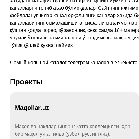
ҳақидаги маълумотларни батафсил кўриш мумкин. Сайт
каналларни топиб аъзо бўлмоқдалар. Сайтнинг ижтимо
фойдаланувчилар канал орқали янги каналар ҳақида би
каналларининг оммалашишига, сифатли маълумотлар в
қўшган ҳолда порно, зўравонлик, секс ҳамда 18+ мат
унумли ўтишини таъминлашни ўз олдимизга мақсад қил
тўлиқ қўллаб қувватлаймиз
Самый большой каталог телеграм каналов в Узбекистан
Проекты
Maqollar.uz
Мақол ва нақлларнинг энг катта коллекцияси. Ҳар
бир мақол учта тилда (ўзбек, рус, инглиз).