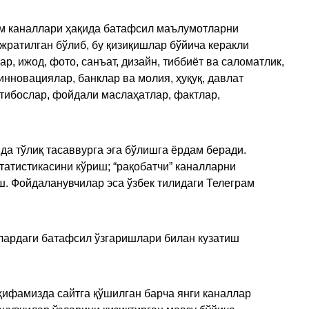
рам каналлари ҳақида батафсил маълумотларни
ажратилган бўлиб, бу қизиқишлар бўйича керакли
, ижод, фото, санъат, дизайн, тиббиёт ва саломатлик,
инновациялар, банклар ва молия, ҳуқуқ, давлат
қтибослар, фойдали маслаҳатлар, фактлар,
да тўлиқ тасаввурга эга бўлишга ёрдам беради.
татистикасини кўриш; “рақобатчи” каналларни
ш. Фойдаланувчилар эса ўзбек тилидаги Телеграм
улардаги батафсил ўзгаришлари билан кузатиш
ҳифамизда сайтга қўшилган барча янги каналлар