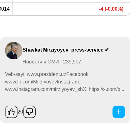
0014
-4 (-0.00%) ↓
Shavkat Mirziyoyev_press-service ✔
Новости и СМИ · 239,507
Veb-sayt: www.president.uzFacebook:
www.fb.com/MirziyoyevInstagram:
www.instagram.com/mirziyoyev_shX: https://x.com/p...
20