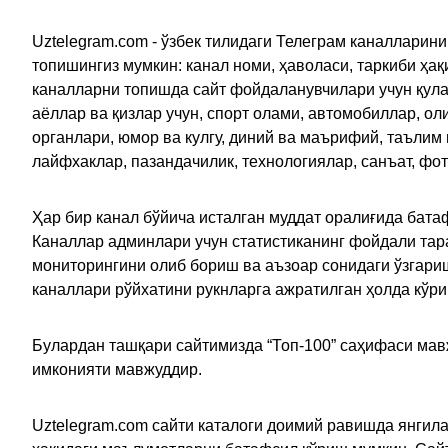
Uztelegram.com - ўзбек тилидаги Телеграм каналларин
топишингиз мумкин: канал номи, ҳаволаси, таркиби ҳа
каналларни топишда сайт фойдаланувчилари учун қулайл
аёллар ва қизлар учун, спорт олами, автомобиллар, ол
органлари, юмор ва кулгу, диний ва маърифий, таълим
лайфхаклар, пазандачилик, технологиялар, санъат, фо
Ҳар бир канал бўйича исталган муддат оралиғида батаф
Каналлар админлари учун статистиканинг фойдали тара
мониторингини олиб бориш ва аъзоар сонидаги ўзгариш
каналлари рўйхатини рукнларга ажратилган ҳолда кўр
Булардан ташқари сайтимизда “Топ-100” саҳифаси мав
имконияти мавжуддир.
Uztelegram.com сайти каталоги доимий равишда янгила