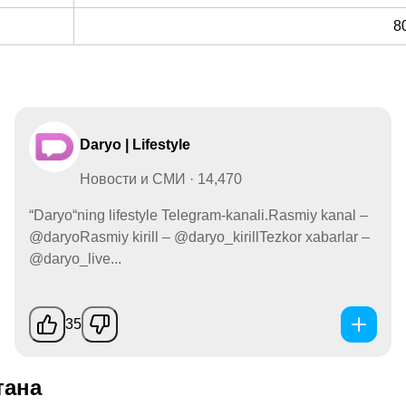
8
Daryo | Lifestyle
Новости и СМИ · 14,470
“Daryo“ning lifestyle Telegram-kanali.Rasmiy kanal –
@daryoRasmiy kirill – @daryo_kirillTezkor xabarlar –
@daryo_live...
35
тана