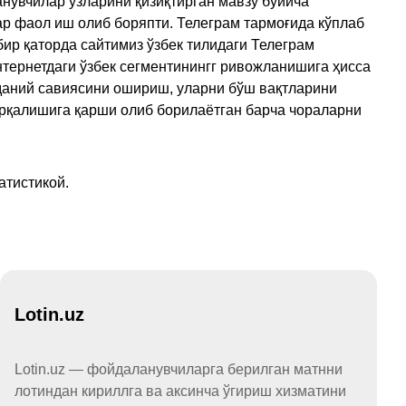
нувчилар ўзларини қизиқтирган мавзу бўйича
ар фаол иш олиб боряпти. Телеграм тармоғида кўплаб
ир қаторда сайтимиз ўзбек тилидаги Телеграм
тернетдаги ўзбек сегментинингг ривожланишига ҳисса
аданий савиясини ошириш, уларни бўш вақтларини
арқалишига қарши олиб борилаётган барча чораларни
атистикой.
Lotin.uz
Lotin.uz — фойдаланувчиларга берилган матнни
лотиндан кириллга ва аксинча ўгириш хизматини