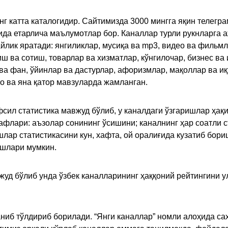
инг катта каталогидир. Сайтимизда 3000 мингга яқин телег
қида етарлича маълумотлар бор. Каналлар турли рукнларга 
ик яратади: янгиликлар, мусиқа ва mp3, видео ва фильмлар
иш ва сотиш, товарлар ва хизматлар, кўнгилочар, бизнес ва 
 ва фан, ўйинлар ва дастурлар, афоризмлар, мақоллар ва и
то ва яна қатор мавзуларда жамланган.
сил статистика мавжуд бўлиб, у каналдаги ўзгаришлар ҳақи
флари: аъзолар сонининг ўсишини; каналнинг ҳар соатли с
лар статистикасини кун, хафта, ой оралиғида кузатиб бори
ишлари мумкин.
жуд бўлиб унда ўзбек каналларининг ҳаққоний рейтингини 
ниб тўлдириб борилади. “Янги каналлар” номли алоҳида са