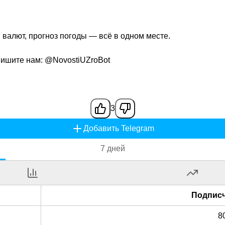
ы валют, прогноз погоды — всё в одном месте.
пишите нам:
@NovostiUZroBot
3
Добавить Telegram
7 дней
Подпис
8