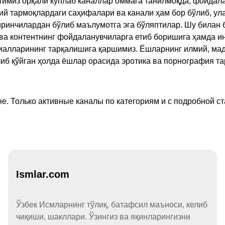
имиз орқали кўплаб каналлар оммага танилмоқда, фойдала
ий тармоқлардаги саҳифалари ва канали ҳам бор бўлиб, ул
ринчилардан бўлиб маълумотга эга бўляптилар. Шу билан б
а контентнинг фойдаланувчиларга етиб боришига ҳамда ин
ериалларининг тарқалишига қаршимиз. Ёшларнинг илмий, м
иб қўйган ҳолда ёшлар орасида эротика ва порнография т
е. Только активные каналы по категориям и с подробной ст
Ismlar.com
Ўзбек Исмларнинг тўлиқ, батафсил маъноси, келиб
чиқиши, шакллари. Ўзингиз ва яқинларингизни