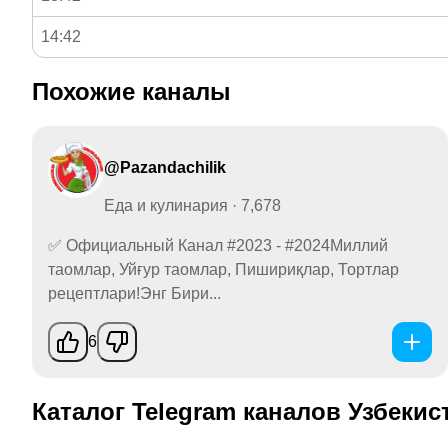
14:42
Похожие каналы
@Pazandachilik
Еда и кулинария · 7,678
✅ Официальный Канал #2023 - #2024Миллий
таомлар, Уйғур таомлар, Пишириқлар, Тортлар
рецептлари!Энг Бири...
6
Каталог Telegram каналов Узбекис