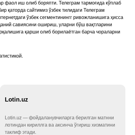
ар фаол иш олиб боряпти. Телеграм тармоғида кўплаб
ир қаторда сайтимиз ўзбек тилидаги Телеграм
тернетдаги ўзбек сегментинингг ривожланишига ҳисса
аданий савиясини ошириш, уларни бўш вақтларини
арқалишига қарши олиб борилаётган барча чораларни
атистикой.
Lotin.uz
Lotin.uz — фойдаланувчиларга берилган матнни
лотиндан кириллга ва аксинча ўгириш хизматини
таклиф этади.