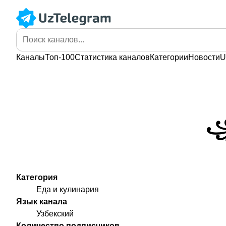
Каналы
Топ-100
Статистика
каналов
Категории
Новости
U
꧁
Категория
Еда и кулинария
Язык канала
Узбекский
Количество подписчиков