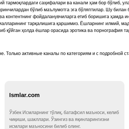
ий тармоқлардаги саҳифалари ва канали ҳам бор бўлиб, ул
ринчилардан бўлиб маълумотга эга бўляптилар. Шу билан б
а контентнинг фойдаланувчиларга етиб боришига ҳамда ин
ериалларининг тарқалишига қаршимиз. Ёшларнинг илмий, м
иб қўйган ҳолда ёшлар орасида эротика ва порнография т
е. Только активные каналы по категориям и с подробной ст
Ismlar.com
Ўзбек Исмларнинг тўлиқ, батафсил маъноси, келиб
чиқиши, шакллари. Ўзингиз ва яқинларингизни
исмлари маъносини билиб олинг.