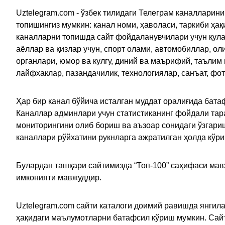
Uztelegram.com - ўзбек тилидаги Телеграм каналларин
топишингиз мумкин: канал номи, ҳаволаси, таркиби ҳа
каналларни топишда сайт фойдаланувчилари учун қулайл
аёллар ва қизлар учун, спорт олами, автомобиллар, ол
органлари, юмор ва кулгу, диний ва маърифий, таълим
лайфхаклар, пазандачилик, технологиялар, санъат, фо
Ҳар бир канал бўйича исталган муддат оралиғида батаф
Каналлар админлари учун статистиканинг фойдали тара
мониторингини олиб бориш ва аъзоар сонидаги ўзгариш
каналлари рўйхатини рукнларга ажратилган ҳолда кўр
Булардан ташқари сайтимизда “Топ-100” саҳифаси мав
имконияти мавжуддир.
Uztelegram.com сайти каталоги доимий равишда янгила
ҳақидаги маълумотларни батафсил кўриш мумкин. Сайт