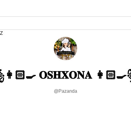
Z
🏻‍🍳 𝐎𝐒𝐇𝐗𝐎𝐍𝐀 👩🏻‍
@Pazanda