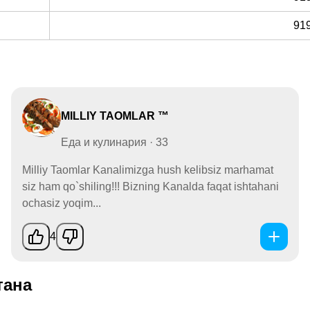
91
MILLIY TAOMLAR ™
Еда и кулинария · 33
Milliy Taomlar Kanalimizga hush kelibsiz marhamat
siz ham qo`shiling!!! Bizning Kanalda faqat ishtahani
ochasiz yoqim...
4
тана