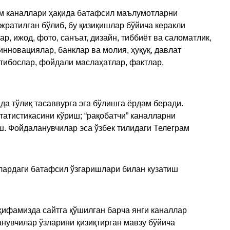
рам каналлари ҳақида батафсил маълумотларни
ажратилган бўлиб, бу қизиқишлар бўйича керакли
, ижод, фото, санъат, дизайн, тиббиёт ва саломатлик,
инновациялар, банклар ва молия, ҳуқуқ, давлат
қтибослар, фойдали маслаҳатлар, фактлар,
да тўлиқ тасаввурга эга бўлишга ёрдам беради.
татистикасини кўриш; “рақобатчи” каналларни
ш. Фойдаланувчилар эса ўзбек тилидаги Телеграм
улардаги батафсил ўзгаришлари билан кузатиш
ҳифамизда сайтга қўшилган барча янги каналлар
нувчилар ўзларини қизиқтирган мавзу бўйича