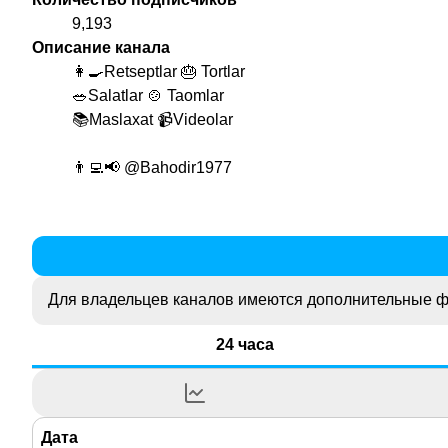
9,193
Описание канала
👩‍🍳Retseptlar 🎂 Tortlar
🥗Salatlar 🍲 Taomlar
📚Maslaxat 📹Videolar
👨‍💻📢
@Bahodir1977
Для владельцев каналов имеются дополнительные ф
24 часа
Дата