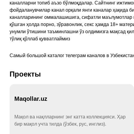
каналларни топиб аъзо бўлмоқдалар. Сайтнинг ижтимо
фойдаланувчилар канал орқали янги каналар ҳақида би
каналларининг оммалашишига, сифатли маълумотлар в
қўшган ҳолда порно, зўравонлик, секс ҳамда 18+ мат
унумли ўтишини таъминлашни ўз олдимизга мақсад қил
тўлиқ қўллаб қувватлаймиз
Самый большой каталог телеграм каналов в Узбекистан
Проекты
Maqollar.uz
Мақол ва нақлларнинг энг катта коллекцияси. Ҳар
бир мақол учта тилда (ўзбек, рус, инглиз).