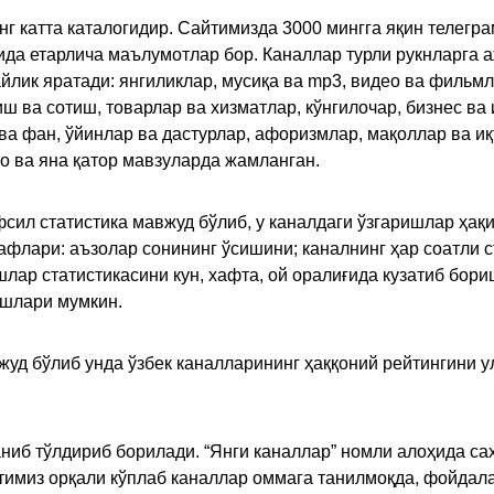
инг катта каталогидир. Сайтимизда 3000 мингга яқин телег
қида етарлича маълумотлар бор. Каналлар турли рукнларга 
ик яратади: янгиликлар, мусиқа ва mp3, видео ва фильмлар
иш ва сотиш, товарлар ва хизматлар, кўнгилочар, бизнес ва 
 ва фан, ўйинлар ва дастурлар, афоризмлар, мақоллар ва и
то ва яна қатор мавзуларда жамланган.
сил статистика мавжуд бўлиб, у каналдаги ўзгаришлар ҳақи
флари: аъзолар сонининг ўсишини; каналнинг ҳар соатли с
лар статистикасини кун, хафта, ой оралиғида кузатиб бори
ишлари мумкин.
жуд бўлиб унда ўзбек каналларининг ҳаққоний рейтингини 
ниб тўлдириб борилади. “Янги каналлар” номли алоҳида са
имиз орқали кўплаб каналлар оммага танилмоқда, фойдала