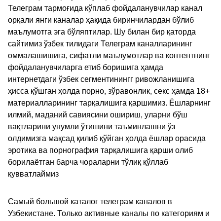
Телеграм тармоғида кўплаб фойдаланувчилар канал
орқали янги каналар ҳақида биринчилардан бўлиб
маълумотга эга бўляптилар. Шу билан бир қаторда
сайтимиз ўзбек тилидаги Телеграм каналларининг
оммалашишига, сифатли маълумотлар ва контентнинг
фойдаланувчиларга етиб боришига ҳамда
интернетдаги ўзбек сегментинингг ривожланишига
ҳисса қўшган ҳолда порно, зўравонлик, секс ҳамда 18+
материалларининг тарқалишига қаршимиз. Ёшларнинг
илмий, маданий савиясини ошириш, уларни бўш
вақтларини унумли ўтишини таъминлашни ўз
олдимизга мақсад қилиб қўйган ҳолда ёшлар орасида
эротика ва порнография тарқалишига қарши олиб
борилаётган барча чораларни тўлиқ қўллаб
қувватлаймиз
Самый большой каталог телеграм каналов в
Узбекистане. Только активные каналы по категориям и