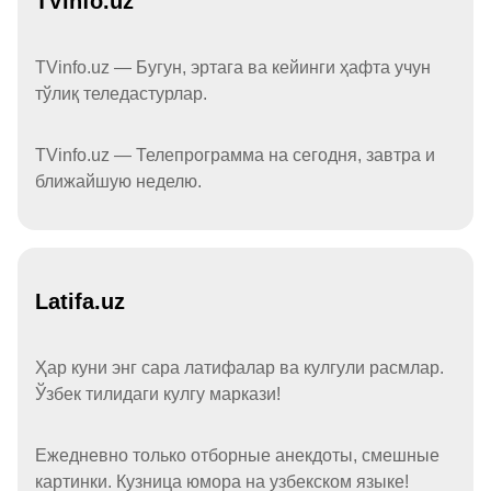
TVinfo.uz
TVinfo.uz — Бугун, эртага ва кейинги ҳафта учун
тўлиқ теледастурлар.
TVinfo.uz — Телепрограмма на сегодня, завтра и
ближайшую неделю.
Latifa.uz
Ҳар куни энг сара латифалар ва кулгули расмлар.
Ўзбек тилидаги кулгу маркази!
Ежедневно только отборные анекдоты, смешные
картинки. Кузница юмора на узбекском языке!