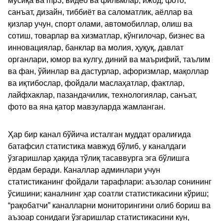
мусиқа ва mp3, видео ва фильмлар, ижод, фото,
санъат, дизайн, тиббиёт ва саломатлик, аёллар ва
қизлар учун, спорт олами, автомобиллар, олиш ва
сотиш, товарлар ва хизматлар, кўнгилочар, бизнес ва
инновациялар, банклар ва молия, ҳуқуқ, давлат
органлари, юмор ва кулгу, диний ва маърифий, таълим
ва фан, ўйинлар ва дастурлар, афоризмлар, мақоллар
ва иқтибослар, фойдали маслаҳатлар, фактлар,
лайфхаклар, пазандачилик, технологиялар, санъат,
фото ва яна қатор мавзуларда жамланган.
Ҳар бир канал бўйича исталган муддат оралиғида
батафсил статистика мавжуд бўлиб, у каналдаги
ўзгаришлар ҳақида тўлиқ тасаввурга эга бўлишга
ёрдам беради. Каналлар админлари учун
статистиканинг фойдали тарафлари: аъзолар сонининг
ўсишини; каналнинг ҳар соатли статистикасини кўриш;
“рақобатчи” каналларни мониторингини олиб бориш ва
аъзоар сонидаги ўзгаришлар статистикасини кун,