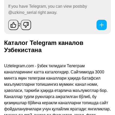
If you have Telegram, you can view postsby
@uzkino_serial right away.
2
Каталог Telegram каналов
Узбекистана
Uztelegram.com - ўзбек тилидаги Телеграм
каналларининг катта каталогидир. Сайтимизда 3000
мингга яқин телеграм каналлари ҳақида батафсил
маълумотларни топишингиз мумкин: канал номи,
ҳаволаси, таркиби ҳақида етарлича маълумотлар бор.
Каналлар турли рукнларга ажратилган бўлиб, бу
қизиқишлар бўйича керакли каналларни топишда сайт
фойдаланувчилари учун қулайлик яратади: янгиликлар,