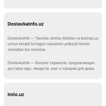
DostavkaInfo.uz
DostavkaInfo — Taomlar, dorilar, kitoblar va boshqa uy
uchun kerakli boʻlagan narsalarni yetkazib berish
xizmatlari bor servislar.
DostavkaInfo — Каталог сервисов, предлагающих
доставку еды, лекарств, книг и товаров для дома.
Imlo.uz