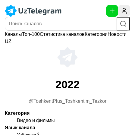
Каналы
Топ-100
Статистика
каналов
Категории
Новости
UZ
2022
@ToshkentPlus_Toshkentim_Tezkor
Категория
Видео и фильмы
Язык канала
Узбекский