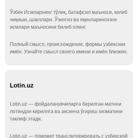
Ўзбек Исмларнинг тўлиқ, батафсил маъноси, келиб
чиқиши, шакллари. Ўзингиз ва яқинларингизни
исмлари маъносини билиб олинг.
Полный смысл, происхождение, формы узбекских
имён. Узнайте смысл своего имени и имён близких.
Lotin.uz
Lotin.uz — фойдаланувчиларга берилган матнни
лотиндан кириллга ва аксинча ўгириш хизматини
таклиф этади.
Lotin.uz — поможет транслитерировать с узбекской