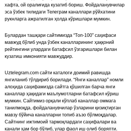
хафта, ой оралиғида кузатиб бориш. Фойдаланувчилар
эса ўзбек тилидаги Телеграм каналлари рўйхатини
рукнларга ажратилган ҳолда кўришлари мумкин.
Булардан ташқари сайтимизда “Топ-100” саҳифаси
мавжуд бўлиб унда ўзбек каналларининг ҳаққоний
рейтингини улардаги батафсил ўзгаришлари билан
кузатиш имконияти мавжуддир.
Uztelegram.com сайти каталоги доимий равишда
янгиланиб тўлдириб борилади. “Янги каналлар” номли
алоҳида саҳифамизда сайтга қўшилган барча янги
каналлар ҳақидаги маълумотларни батафсил кўриш
мумкин. Сайтимиз орқали кўплаб каналлар оммага
танилмоқда, фойдаланувчилар ўзларини қизиқтирган
мавзу бўйича каналларни топиб аъзо бўлмоқдалар.
Сайтнинг ижтимоий тармоқлардаги саҳифалари ва
канали ҳам бор бўлиб, улар фаол иш олиб боряпти.