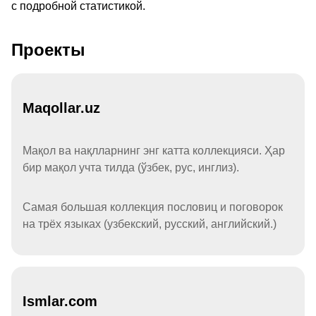
с подробной статистикой.
Проекты
Maqollar.uz
Мақол ва нақлларнинг энг катта коллекцияси. Ҳар
бир мақол учта тилда (ўзбек, рус, инглиз).
Самая большая коллекция пословиц и поговорок
на трёх языках (узбекский, русский, английский.)
Ismlar.com