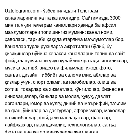
Uztelegram.com - ўзбек тилидаги Телеграм
каналларининг катта каталогидир. Сайтимизда 3000
мингга яқин телеграм каналлари ҳақида батафсил
маълумотларни топишингиз мумкин: канал номи,
ҳаволаси, таркиби ҳақида етарлича маълумотлар бор.
Каналлар турли рукнларга ажратилган бўлиб, бу
қизиқишлар бўйича керакли каналларни топишда сайт
фойдаланувчилари учун қулайлик яратади: янгиликлар,
мусиқа ва mp3, видео ва фильмлар, ижод, фото,
санъат, дизайн, тиббиёт ва саломатлик, аёллар ва
қизлар учун, спорт олами, автомобиллар, олиш ва
сотиш, товарлар ва хизматлар, кўнгилочар, бизнес ва
инновациялар, банклар ва молия, ҳуқуқ, давлат
органлари, юмор ва кулгу, диний ва маърифий, таълим
ва фан, ўйинлар ва дастурлар, афоризмлар, мақоллар
ва иқтибослар, фойдали маслаҳатлар, фактлар,
лайфхаклар, пазандачилик, технологиялар, санъат,
фото ва яна қатор мавзуларда жамланган.