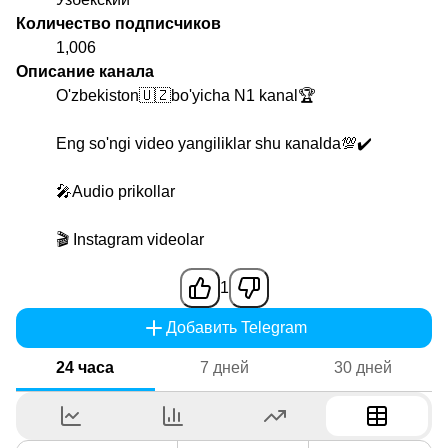
Количество подписчиков
1,006
Описание канала
O'zbekiston🇺🇿bo'yicha N1 kanal🏆
Eng so'ngi video yangiliklar shu каnalda💯✔️
🎤Audio prikollar
🎬 Instagram videolar
1
Добавить Telegram
24 часа
7 дней
30 дней