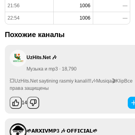
21:56
1006
—
22:54
1006
—
Похожие каналы
UzHits.Net 🎶
Музыка и mp3 · 18,790
💥UzHits.Net saytining rasmiy kanali!!!🎶Musiqa🎬KlipВсе
права защищены
14
🌱𝗔𝗥𝗫𝗜𝗩𝗠𝗣3 🎶 𝗢𝗙𝗙𝗜𝗖𝗜𝗔𝗟🌱