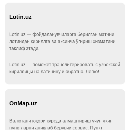
Lotin.uz
Lotin.uz — фойдаланувчиларга берилган матнни
лотиндан кириллга ва аксинча ўгириш хизматини
таклиф этади.
Lotin.uz — поможет транслитерировать с узбекской
кириллицы на латиницу и обратно. Легко!
OnMap.uz
Валютани юқори курсда алмаштириш учун яқин
пунктларни аниқлаб берувчи сервис. Пункт