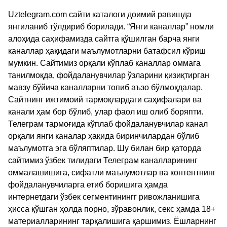
Uztelegram.com сайти каталоги доимий равишда
янгиланиб тўлдириб борилади. “Янги каналлар” номли
алоҳида саҳифамизда сайтга қўшилган барча янги
каналлар ҳақидаги маълумотларни батафсил кўриш
мумкин. Сайтимиз орқали кўплаб каналлар оммага
танилмоқда, фойдаланувчилар ўзларини қизиқтирган
мавзу бўйича каналларни топиб аъзо бўлмоқдалар.
Сайтнинг ижтимоий тармоқлардаги саҳифалари ва
канали ҳам бор бўлиб, улар фаол иш олиб боряпти.
Телеграм тармоғида кўплаб фойдаланувчилар канал
орқали янги каналар ҳақида биринчилардан бўлиб
маълумотга эга бўляптилар. Шу билан бир қаторда
сайтимиз ўзбек тилидаги Телеграм каналларининг
оммалашишига, сифатли маълумотлар ва контентнинг
фойдаланувчиларга етиб боришига ҳамда
интернетдаги ўзбек сегментинингг ривожланишига
ҳисса қўшган ҳолда порно, зўравонлик, секс ҳамда 18+
материалларининг тарқалишига қаршимиз. Ёшларнинг