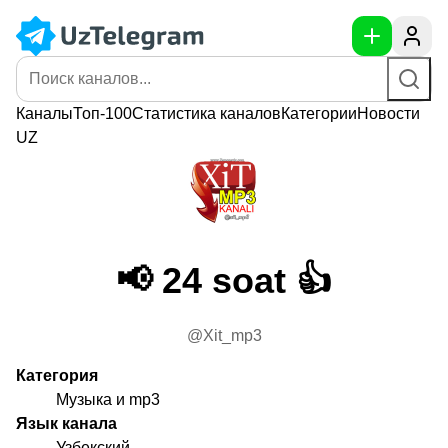
Каналы
Топ-100
Статистика
каналов
Категории
Новости
UZ
📢 24 soat 👍
@Xit_mp3
Категория
Музыка и mp3
Язык канала
Узбекский