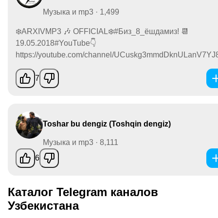
Музыка и mp3 · 1,499
❄️ARXIVMP3 🎶 OFFICIAL❄️#Биз_8_ёшдамиз! 📆
19.05.2018#YouTube👇
https://youtube.com/channel/UCuskg3mmdDknULanV7YJ8.
7
Toshar bu dengiz (Toshqin dengiz)
Музыка и mp3 · 8,111
6
Каталог Telegram каналов
Узбекистана