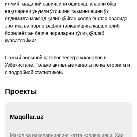
илмий, маданий савиясини ошириш, уларни бўш
вақтларини унумли ўтишини таъминлашни ўз
олдимизга мақсад қилиб қўйган ҳолда ёшлар орасида
эротика ва порнография тарқалишига қарши олиб
борилаётган барча чораларни тўлиқ қўллаб
қувватлаймиз
Самый большой каталог телеграм каналов в
Узбекистане. Только активные каналы по категориям и
с подробной статистикой.
Проекты
Maqollar.uz
Мақол ва нақлларнинг энг катта коллекцияси. Ҳар