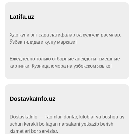
Latifa.uz
Ҳар куни энг сара латифалар ва кулгули расмлар.
Ўзбек тилидаги кулгу маркази!
Ежедневно только отборные анекдоты, смешные
картинки. Кузница юмора на узбекском языке!
DostavkaInfo.uz
DostavkaInfo — Taomlar, dorilar, kitoblar va boshqa uy
uchun kerakli boʻlagan narsalarni yetkazib berish
xizmatlari bor servislar.