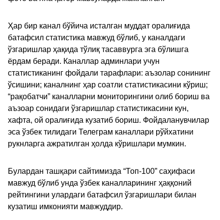
Ҳар бир канал бўйича исталган муддат оралиғида
батафсил статистика мавжуд бўлиб, у каналдаги
ўзгаришлар ҳақида тўлиқ тасаввурга эга бўлишга
ёрдам беради. Каналлар админлари учун
статистиканинг фойдали тарафлари: аъзолар сонининг
ўсишини; каналнинг ҳар соатли статистикасини кўриш;
“рақобатчи” каналларни мониторингини олиб бориш ва
аъзоар сонидаги ўзгаришлар статистикасини кун,
хафта, ой оралиғида кузатиб бориш. Фойдаланувчилар
эса ўзбек тилидаги Телеграм каналлари рўйхатини
рукнларга ажратилган ҳолда кўришлари мумкин.
Булардан ташқари сайтимизда “Топ-100” саҳифаси
мавжуд бўлиб унда ўзбек каналларининг ҳаққоний
рейтингини улардаги батафсил ўзгаришлари билан
кузатиш имконияти мавжуддир.