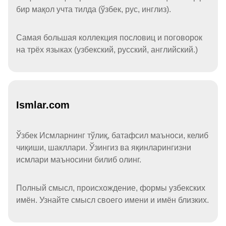
бир мақол учта тилда (ўзбек, рус, инглиз).
Самая большая коллекция пословиц и поговорок
на трёх языках (узбекский, русский, английский.)
Ismlar.com
Ўзбек Исмларнинг тўлиқ, батафсил маъноси, келиб
чиқиши, шакллари. Ўзингиз ва яқинларингизни
исмлари маъносини билиб олинг.
Полный смысл, происхождение, формы узбекских
имён. Узнайте смысл своего имени и имён близких.