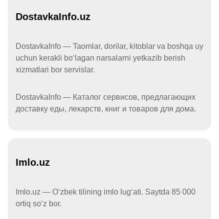
DostavkaInfo.uz
DostavkaInfo — Taomlar, dorilar, kitoblar va boshqa uy
uchun kerakli boʻlagan narsalarni yetkazib berish
xizmatlari bor servislar.
DostavkaInfo — Каталог сервисов, предлагающих
доставку еды, лекарств, книг и товаров для дома.
Imlo.uz
Imlo.uz — Oʻzbek tilining imlo lugʻati. Saytda 85 000
ortiq soʻz bor.