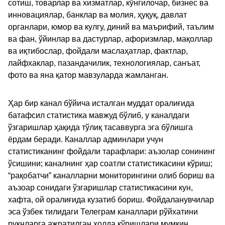
сотиш, товарлар ва хизматлар, кўнгилочар, бизнес ва
инновациялар, банклар ва молия, ҳуқуқ, давлат
органлари, юмор ва кулгу, диний ва маърифий, таълим
ва фан, ўйинлар ва дастурлар, афоризмлар, мақоллар
ва иқтибослар, фойдали маслаҳатлар, фактлар,
лайфхаклар, пазандачилик, технологиялар, санъат,
фото ва яна қатор мавзуларда жамланган.
Ҳар бир канал бўйича исталган муддат оралиғида
батафсил статистика мавжуд бўлиб, у каналдаги
ўзгаришлар ҳақида тўлиқ тасаввурга эга бўлишга
ёрдам беради. Каналлар админлари учун
статистиканинг фойдали тарафлари: аъзолар сонининг
ўсишини; каналнинг ҳар соатли статистикасини кўриш;
“рақобатчи” каналларни мониторингини олиб бориш ва
аъзоар сонидаги ўзгаришлар статистикасини кун,
хафта, ой оралиғида кузатиб бориш. Фойдаланувчилар
эса ўзбек тилидаги Телеграм каналлари рўйхатини
рукнларга ажратилган ҳолда кўришлари мумкин.