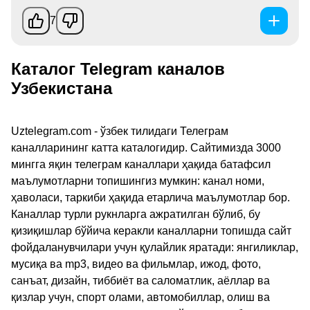
7
Каталог Telegram каналов
Узбекистана
Uztelegram.com - ўзбек тилидаги Телеграм
каналларининг катта каталогидир. Сайтимизда 3000
мингга яқин телеграм каналлари ҳақида батафсил
маълумотларни топишингиз мумкин: канал номи,
ҳаволаси, таркиби ҳақида етарлича маълумотлар бор.
Каналлар турли рукнларга ажратилган бўлиб, бу
қизиқишлар бўйича керакли каналларни топишда сайт
фойдаланувчилари учун қулайлик яратади: янгиликлар,
мусиқа ва mp3, видео ва фильмлар, ижод, фото,
санъат, дизайн, тиббиёт ва саломатлик, аёллар ва
қизлар учун, спорт олами, автомобиллар, олиш ва