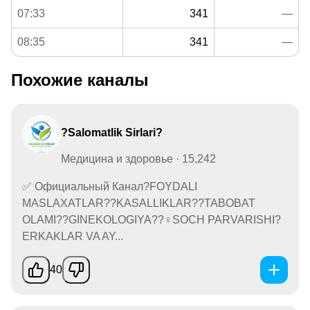
07:33
341
—
08:35
341
—
Похожие каналы
?Salomatlik Sirlari?
Медицина и здоровье · 15,242
✅ Официальный Канал?FOYDALI
MASLAXATLAR??KASALLIKLAR??TABOBAT
OLAMI??GINEKOLOGIYA??‍♀️SOCH PARVARISHI?
ERKAKLAR VA AY...
40