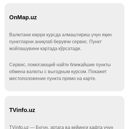
OnMap.uz
Валютани юқори курсда алмаштириш учун яқин
пунктларни аниқлаб берувчи сервис. Пункт
жойлашувини картада кўрсатади.
Сервис, помогающий найти ближайшие пункты
обмена валюты с выгодным курсом. Покажет
местоположение пункта прямо на карте.
TVinfo.uz
TVinfo.uz — Бугун, эртага ва кейинги ҳафта учун