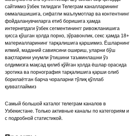
сайтимиз ўзбек тилидаги Телеграм каналларининг
оммалашишига, сифатли маълумотлар ва контентнинг
фойдаланувчиларга етиб боришига ҳамда
интернетдаги ўзбек сегментинингг ривожланишига
ҳисса қўшган ҳолда порно, зўравонлик, секс ҳамда 18+
материалларининг тарқалишига қаршимиз. Ёшларнинг
илмий, маданий савиясини ошириш, уларни бўш
вақтларини унумли ўтишини таъминлашни ўз
олдимизга мақсад қилиб қўйган ҳолда ёшлар орасида
эротика ва порнография тарқалишига қарши олиб
борилаётган барча чораларни тўлиқ қўллаб
қувватлаймиз
Самый большой каталог телеграм каналов в
Узбекистане. Только активные каналы по категориям и
с подробной статистикой.