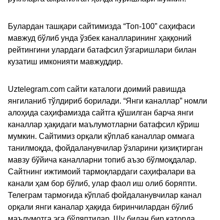
Булардан ташқари сайтимизда “Топ-100” саҳифаси
мавжуд бўлиб унда ўзбек каналларининг ҳаққоний
рейтингини улардаги батафсил ўзгаришлари билан
кузатиш имконияти мавжуддир.
Uztelegram.com сайти каталоги доимий равишда
янгиланиб тўлдириб борилади. “Янги каналлар” номли
алоҳида саҳифамизда сайтга қўшилган барча янги
каналлар ҳақидаги маълумотларни батафсил кўриш
мумкин. Сайтимиз орқали кўплаб каналлар оммага
танилмоқда, фойдаланувчилар ўзларини қизиқтирган
мавзу бўйича каналларни топиб аъзо бўлмоқдалар.
Сайтнинг ижтимоий тармоқлардаги саҳифалари ва
канали ҳам бор бўлиб, улар фаол иш олиб боряпти.
Телеграм тармоғида кўплаб фойдаланувчилар канал
орқали янги каналар ҳақида биринчилардан бўлиб
маълумотга эга бўляптилар. Шу билан бир қаторда