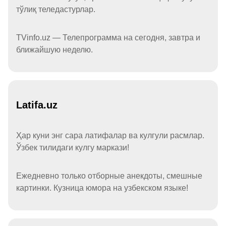
тўлиқ теледастурлар.
TVinfo.uz — Телепрограмма на сегодня, завтра и
ближайшую неделю.
Latifa.uz
Ҳар куни энг сара латифалар ва кулгули расмлар.
Ўзбек тилидаги кулгу маркази!
Ежедневно только отборные анекдоты, смешные
картинки. Кузница юмора на узбекском языке!