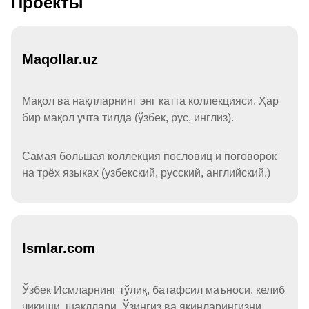
Проекты
Maqollar.uz
Мақол ва нақлларнинг энг катта коллекцияси. Ҳар
бир мақол учта тилда (ўзбек, рус, инглиз).
Самая большая коллекция пословиц и поговорок
на трёх языках (узбекский, русский, английский.)
Ismlar.com
Ўзбек Исмларнинг тўлиқ, батафсил маъноси, келиб
чиқиши, шакллари. Ўзингиз ва яқинларингизни