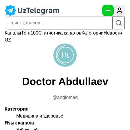
Каналы
Топ-100
Статистика
каналов
Категории
Новости
UZ
Doctor Abdullaev
@angiomed
Категория
Медицина и здоровье
Язык канала
Узбекский