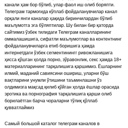
канали ҳам бор бўлиб, улар фаол иш олиб боряпти.
Телеграм тармоғида кўплаб фойдаланувчилар канал
орқали янги каналар ҳақида биринчилардан бўлиб
маълумотга эга бўляптилар. Шу билан бир қаторда
сайтимиз ўзбек тилидаги Телеграм каналларининг
оммалашишига, сифатли маълумотлар ва контентнинг
фойдаланувчиларга етиб боришига ҳамда
интернетдаги ўзбек сегментинингг ривожланишига
ҳисса қўшган ҳолда порно, зўравонлик, секс ҳамда 18+
материалларининг тарқалишига қаршимиз. Ёшларнинг
илмий, маданий савиясини ошириш, уларни бўш
вақтларини унумли ўтишини таъминлашни ўз
олдимизга мақсад қилиб қўйган ҳолда ёшлар орасида
эротика ва порнография тарқалишига қарши олиб
борилаётган барча чораларни тўлиқ қўллаб
қувватлаймиз
Самый большой каталог телеграм каналов в