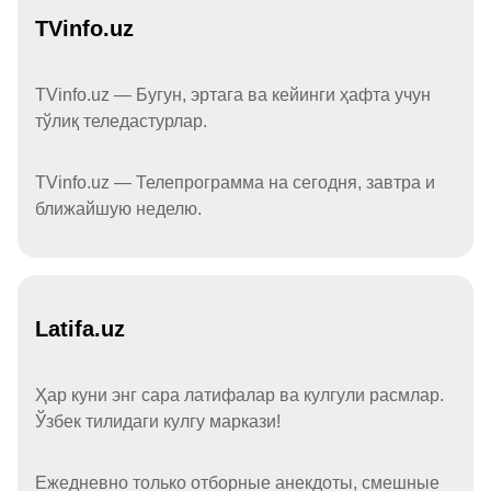
TVinfo.uz
TVinfo.uz — Бугун, эртага ва кейинги ҳафта учун
тўлиқ теледастурлар.
TVinfo.uz — Телепрограмма на сегодня, завтра и
ближайшую неделю.
Latifa.uz
Ҳар куни энг сара латифалар ва кулгули расмлар.
Ўзбек тилидаги кулгу маркази!
Ежедневно только отборные анекдоты, смешные