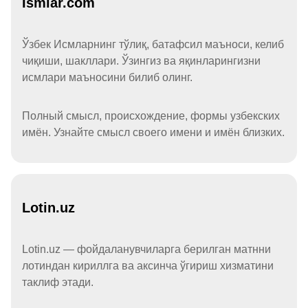
Ismlar.com
Ўзбек Исмларнинг тўлиқ, батафсил маъноси, келиб
чиқиши, шакллари. Ўзингиз ва яқинларингизни
исмлари маъносини билиб олинг.
Полный смысл, происхождение, формы узбекских
имён. Узнайте смысл своего имени и имён близких.
Lotin.uz
Lotin.uz — фойдаланувчиларга берилган матнни
лотиндан кириллга ва аксинча ўгириш хизматини
таклиф этади.