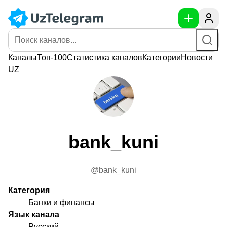
Каналы
Топ-100
Статистика
каналов
Категории
Новости
UZ
bank_kuni
@bank_kuni
Категория
Банки и финансы
Язык канала
Русский