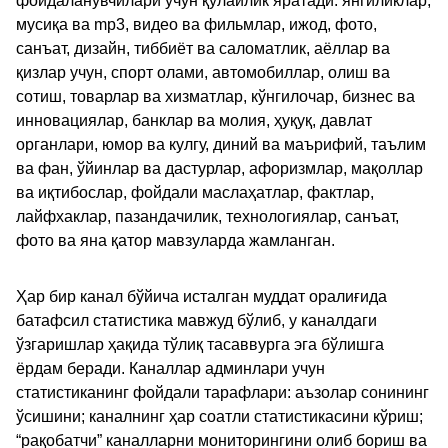
фойдаланувчилари учун қулайлик яратади: янгиликлар,
мусиқа ва mp3, видео ва фильмлар, ижод, фото,
санъат, дизайн, тиббиёт ва саломатлик, аёллар ва
қизлар учун, спорт олами, автомобиллар, олиш ва
сотиш, товарлар ва хизматлар, кўнгилочар, бизнес ва
инновациялар, банклар ва молия, ҳуқуқ, давлат
органлари, юмор ва кулгу, диний ва маърифий, таълим
ва фан, ўйинлар ва дастурлар, афоризмлар, мақоллар
ва иқтибослар, фойдали маслаҳатлар, фактлар,
лайфхаклар, пазандачилик, технологиялар, санъат,
фото ва яна қатор мавзуларда жамланган.
Ҳар бир канал бўйича исталган муддат оралиғида
батафсил статистика мавжуд бўлиб, у каналдаги
ўзгаришлар ҳақида тўлиқ тасаввурга эга бўлишга
ёрдам беради. Каналлар админлари учун
статистиканинг фойдали тарафлари: аъзолар сонининг
ўсишини; каналнинг ҳар соатли статистикасини кўриш;
“рақобатчи” каналларни мониторингини олиб бориш ва