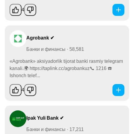
4
Agrobank ✔
Банки и финансы · 58,581
«Аgrobank» aksiyadorlik tijorat banki rasmiy telegram
kanali.🌍 https://taplink.cc/agrobankuz📞 1216 ☎️
Ishonch telef...
4
Ipak Yuli Bank ✔
Банки и финансы · 17,211