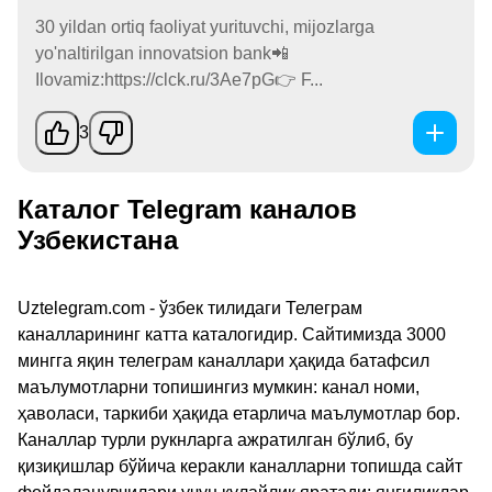
30 yildan ortiq faoliyat yurituvchi, mijozlarga
yo'naltirilgan innovatsion bank📲
Ilovamiz:https://clck.ru/3Ae7pG👉 F...
3
Каталог Telegram каналов
Узбекистана
Uztelegram.com - ўзбек тилидаги Телеграм
каналларининг катта каталогидир. Сайтимизда 3000
мингга яқин телеграм каналлари ҳақида батафсил
маълумотларни топишингиз мумкин: канал номи,
ҳаволаси, таркиби ҳақида етарлича маълумотлар бор.
Каналлар турли рукнларга ажратилган бўлиб, бу
қизиқишлар бўйича керакли каналларни топишда сайт