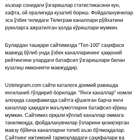
аъзоар сонидаги ўзгаришлар статистикасини кун,
хафта, ой оралиғида кузатиб бориш. Фойдаланувчилар
эса ўзбек тилидаги Телеграм каналлари рўйхатини
рукнларга ажратилган ҳолда кўришлари мумкин.
Булардан ташқари сайтимизда “Топ-100” саҳифаси
мавжуд бўлиб унда ўзбек каналларининг ҳаққоний
рейтингини улардаги батафсил ўзгаришлари билан
кузатиш имконияти мавжуддир.
Uztelegram.com сайти каталоги доимий равишда
янгиланиб тўлдириб борилади. “Янги каналлар” номли
алоҳида саҳифамизда сайтга қўшилган барча янги
каналлар ҳақидаги маълумотларни батафсил кўриш
мумкин. Сайтимиз орқали кўплаб каналлар оммага
танилмоқда, фойдаланувчилар ўзларини қизиқтирган
мавзу бўйича каналларни топиб аъзо бўлмоқдалар.
Сайтнинг ижтимоий тармоқлардаги саҳифалари ва