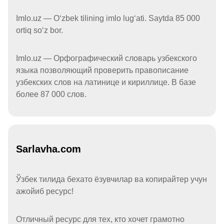
Imlo.uz — Oʻzbek tilining imlo lugʻati. Saytda 85 000
ortiq soʻz bor.
Imlo.uz — Орфографический словарь узбекского
языка позволяющий проверить правописание
узбекских слов на латинице и кириллице. В базе
более 87 000 слов.
Sarlavha.com
Ўзбек тилида бехато ёзувчилар ва копирайтер учун
ажойиб ресурс!
Отличный ресурс для тех, кто хочет грамотно