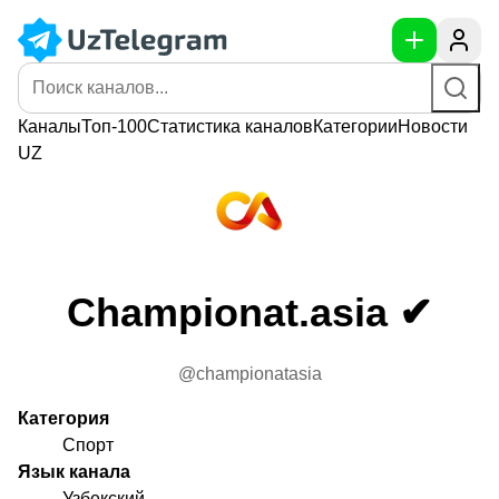
Каналы
Топ-100
Статистика
каналов
Категории
Новости
UZ
Championat.asia ✔
@championatasia
Категория
Спорт
Язык канала
Узбекский