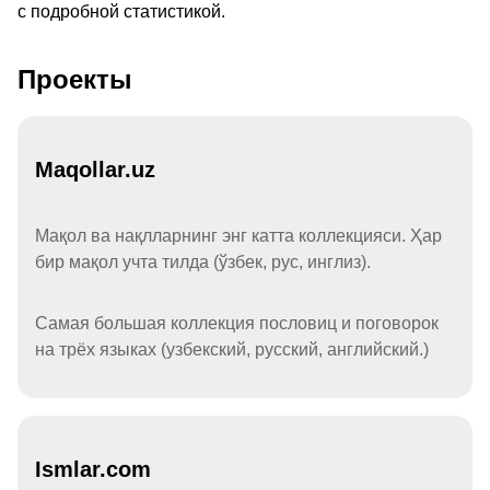
с подробной статистикой.
Проекты
Maqollar.uz
Мақол ва нақлларнинг энг катта коллекцияси. Ҳар
бир мақол учта тилда (ўзбек, рус, инглиз).
Самая большая коллекция пословиц и поговорок
на трёх языках (узбекский, русский, английский.)
Ismlar.com