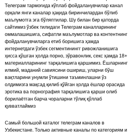
Телеграм тармоғида кўплаб фойдаланувчилар канал
орқали янги каналар ҳақида биринчилардан бўлиб
маълумотга эга бўляптилар. Шу билан бир қаторда
сайтимиз ўзбек тилидаги Телеграм каналларининг
оммалашишига, сифатли маълумотлар ва контентнинг
фойдаланувчиларга етиб боришига ҳамда
интернетдаги ўзбек сегментинингг ривожланишига
ҳисса қўшган ҳолда порно, зўравонлик, секс ҳамда 18+
материалларининг тарқалишига қаршимиз. Ёшларнинг
илмий, маданий савиясини ошириш, уларни бўш
вақтларини унумли ўтишини таъминлашни ўз
олдимизга мақсад қилиб қўйган ҳолда ёшлар орасида
эротика ва порнография тарқалишига қарши олиб
борилаётган барча чораларни тўлиқ қўллаб
қувватлаймиз
Самый большой каталог телеграм каналов в
Узбекистане. Только активные каналы по категориям и