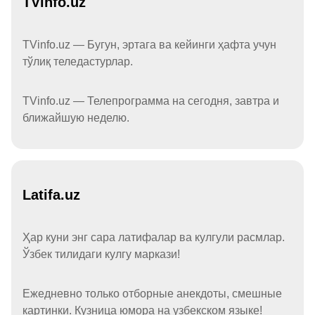
TVinfo.uz
TVinfo.uz — Бугун, эртага ва кейинги ҳафта учун
тўлиқ теледастурлар.
TVinfo.uz — Телепрограмма на сегодня, завтра и
ближайшую неделю.
Latifa.uz
Ҳар куни энг сара латифалар ва кулгули расмлар.
Ўзбек тилидаги кулгу маркази!
Ежедневно только отборные анекдоты, смешные
картинки. Кузница юмора на узбекском языке!