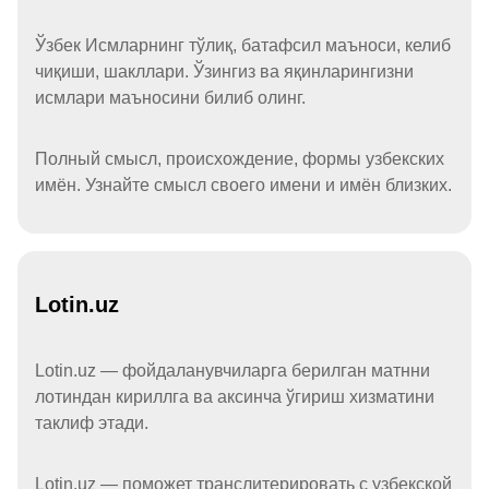
Ўзбек Исмларнинг тўлиқ, батафсил маъноси, келиб
чиқиши, шакллари. Ўзингиз ва яқинларингизни
исмлари маъносини билиб олинг.
Полный смысл, происхождение, формы узбекских
имён. Узнайте смысл своего имени и имён близких.
Lotin.uz
Lotin.uz — фойдаланувчиларга берилган матнни
лотиндан кириллга ва аксинча ўгириш хизматини
таклиф этади.
Lotin.uz — поможет транслитерировать с узбекской