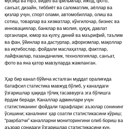
мусиқа ва mp3, видео ва фильмлар, ижод, фото,
санъат, дизайн, тиббиёт ва саломатлик, аёллар ва
қизлар учун, спорт олами, автомобиллар, олиш ва
сотиш, товарлар ва хизматлар, кўнгилочар, бизнес ва
инновациялар, банклар ва молия, ҳуқуқ, давлат
органлари, юмор ва кулгу, диний ва маърифий, таълим
ва фан, ўйинлар ва дастурлар, афоризмлар, мақоллар
ва иқтибослар, фойдали маслаҳатлар, фактлар,
лайфхаклар, пазандачилик, технологиялар, санъат,
фото ва яна қатор мавзуларда жамланган.
Ҳар бир канал бўйича исталган муддат оралиғида
батафсил статистика мавжуд бўлиб, у каналдаги
ўзгаришлар ҳақида тўлиқ тасаввурга эга бўлишга
ёрдам беради. Каналлар админлари учун
статистиканинг фойдали тарафлари: аъзолар сонининг
ўсишини; каналнинг ҳар соатли статистикасини кўриш;
“рақобатчи” каналларни мониторингини олиб бориш ва
аъзоар сонидаги ўзгаришлар статистикасини кун,