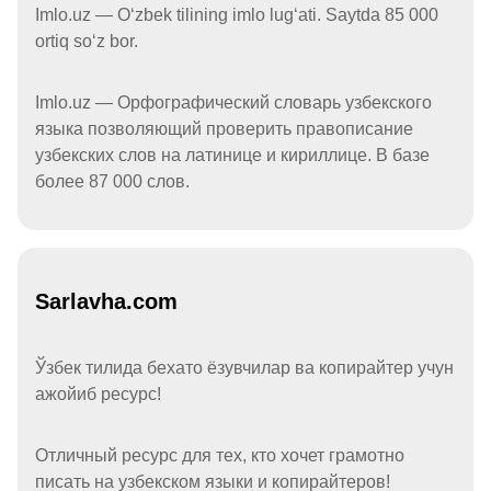
Imlo.uz — Oʻzbek tilining imlo lugʻati. Saytda 85 000
ortiq soʻz bor.
Imlo.uz — Орфографический словарь узбекского
языка позволяющий проверить правописание
узбекских слов на латинице и кириллице. В базе
более 87 000 слов.
Sarlavha.com
Ўзбек тилида бехато ёзувчилар ва копирайтер учун
ажойиб ресурс!
Отличный ресурс для тех, кто хочет грамотно
писать на узбекском языки и копирайтеров!