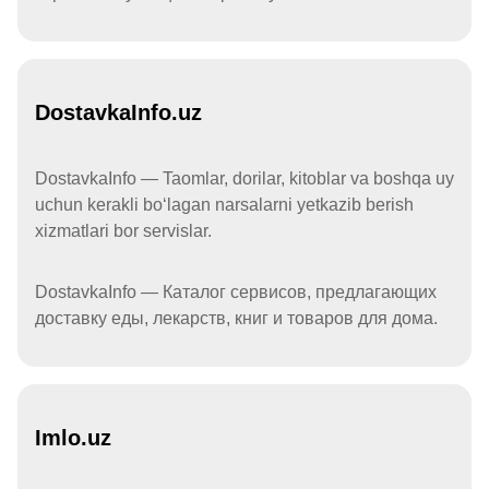
DostavkaInfo.uz
DostavkaInfo — Taomlar, dorilar, kitoblar va boshqa uy
uchun kerakli boʻlagan narsalarni yetkazib berish
xizmatlari bor servislar.
DostavkaInfo — Каталог сервисов, предлагающих
доставку еды, лекарств, книг и товаров для дома.
Imlo.uz