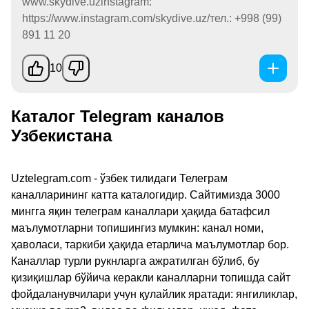
www.skydive.uzinstagram:
https://www.instagram.com/skydive.uz/тел.: +998 (99)
891 11 20
10
Каталог Telegram каналов
Узбекистана
Uztelegram.com - ўзбек тилидаги Телеграм
каналларининг катта каталогидир. Сайтимизда 3000
мингга яқин телеграм каналлари ҳақида батафсил
маълумотларни топишингиз мумкин: канал номи,
ҳаволаси, таркиби ҳақида етарлича маълумотлар бор.
Каналлар турли рукнларга ажратилган бўлиб, бу
қизиқишлар бўйича керакли каналларни топишда сайт
фойдаланувчилари учун қулайлик яратади: янгиликлар,