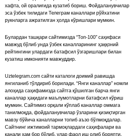
хафта, ой оралиғида кузатиб бориш. Фойдаланувчилар
эса ўзбек тилидаги Телеграм каналлари рўйхатини
рукнларга ажратилган ҳолда кўришлари мумкин.
Булардан ташқари сайтимизда “Топ-100” саҳифаси
мавжуд бўлиб унда ўзбек каналларининг ҳаққоний
рейтингини улардаги батафсил ўзгаришлари билан
кузатиш имконияти мавжуддир.
Uztelegram.com сайти каталоги доимий равишда
янгиланиб тўлдириб борилади. “Янги каналлар” номли
алоҳида саҳифамизда сайтга қўшилган барча янги
каналлар ҳақидаги маълумотларни батафсил кўриш
мумкин. Сайтимиз орқали кўплаб каналлар оммага
танилмоқда, фойдаланувчилар ўзларини қизиқтирган
мавзу бўйича каналларни топиб аъзо бўлмоқдалар.
Сайтнинг ижтимоий тармоқлардаги саҳифалари ва
канали ҳам бор бўлиб, улар фаол иш олиб боряпти.