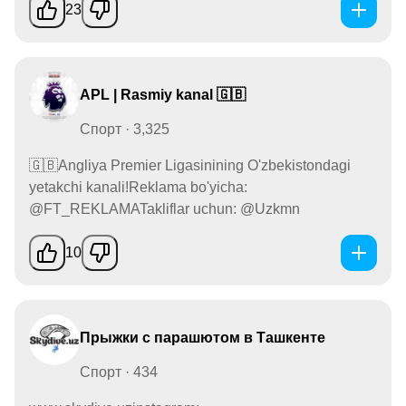
23
APL | Rasmiy kanal 🇬🇧
Спорт · 3,325
🇬🇧Angliya Premier Ligasinining O'zbekistondagi
yetakchi kanali!Reklama bo'yicha:
@FT_REKLAMATakliflar uchun: @Uzkmn
10
Прыжки с парашютом в Ташкенте
Спорт · 434