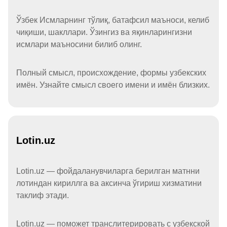
Ўзбек Исмларнинг тўлиқ, батафсил маъноси, келиб
чиқиши, шакллари. Ўзингиз ва яқинларингизни
исмлари маъносини билиб олинг.
Полный смысл, происхождение, формы узбекских
имён. Узнайте смысл своего имени и имён близких.
Lotin.uz
Lotin.uz — фойдаланувчиларга берилган матнни
лотиндан кириллга ва аксинча ўгириш хизматини
таклиф этади.
Lotin.uz — поможет транслитерировать с узбекской