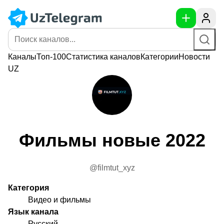
Каналы
Топ-100
Статистика
каналов
Категории
Новости
UZ
Фильмы новые 2022
@filmtut_xyz
Категория
Видео и фильмы
Язык канала
Русский