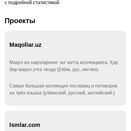
с подробной статистикой.
Проекты
Maqollar.uz
Мақол ва нақлларнинг энг катта коллекцияси. Ҳар
бир мақол учта тилда (ўзбек, рус, инглиз).
Самая большая коллекция пословиц и поговорок
на трёх языках (узбекский, русский, английский.)
Ismlar.com