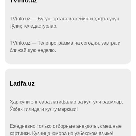
TVinfo.uz
TVinfo.uz — Бугун, эртага ва кейинги ҳафта учун
тўлиқ теледастурлар.
TVinfo.uz — Телепрограмма на сегодня, завтра и
ближайшую неделю.
Latifa.uz
Ҳар куни энг сара латифалар ва кулгули расмлар.
Ўзбек тилидаги кулгу маркази!
Ежедневно только отборные анекдоты, смешные
картинки. Кузница юмора на узбекском языке!