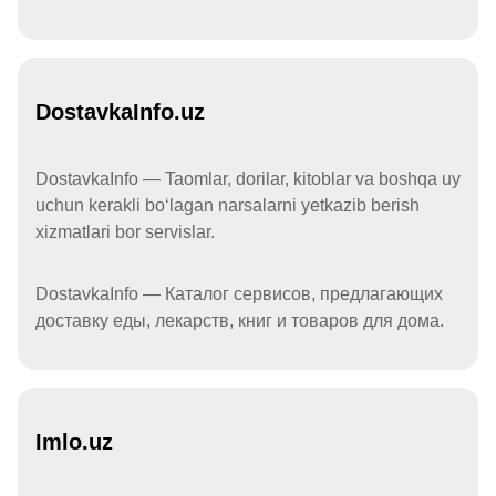
DostavkaInfo.uz
DostavkaInfo — Taomlar, dorilar, kitoblar va boshqa uy
uchun kerakli boʻlagan narsalarni yetkazib berish
xizmatlari bor servislar.
DostavkaInfo — Каталог сервисов, предлагающих
доставку еды, лекарств, книг и товаров для дома.
Imlo.uz