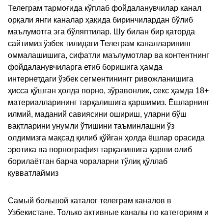
Телеграм тармоғида кўплаб фойдаланувчилар канал
орқали янги каналар ҳақида биринчилардан бўлиб
маълумотга эга бўляптилар. Шу билан бир қаторда
сайтимиз ўзбек тилидаги Телеграм каналларининг
оммалашишига, сифатли маълумотлар ва контентнинг
фойдаланувчиларга етиб боришига ҳамда
интернетдаги ўзбек сегментинингг ривожланишига
ҳисса қўшган ҳолда порно, зўравонлик, секс ҳамда 18+
материалларининг тарқалишига қаршимиз. Ёшларнинг
илмий, маданий савиясини ошириш, уларни бўш
вақтларини унумли ўтишини таъминлашни ўз
олдимизга мақсад қилиб қўйган ҳолда ёшлар орасида
эротика ва порнография тарқалишига қарши олиб
борилаётган барча чораларни тўлиқ қўллаб
қувватлаймиз
Самый большой каталог телеграм каналов в
Узбекистане. Только активные каналы по категориям и