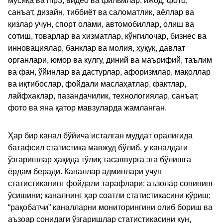
мусиқа ва mp3, видео ва фильмлар, ижод, фото,
санъат, дизайн, тиббиёт ва саломатлик, аёллар ва
қизлар учун, спорт олами, автомобиллар, олиш ва
сотиш, товарлар ва хизматлар, кўнгилочар, бизнес ва
инновациялар, банклар ва молия, ҳуқуқ, давлат
органлари, юмор ва кулгу, диний ва маърифий, таълим
ва фан, ўйинлар ва дастурлар, афоризмлар, мақоллар
ва иқтибослар, фойдали маслаҳатлар, фактлар,
лайфхаклар, пазандачилик, технологиялар, санъат,
фото ва яна қатор мавзуларда жамланган.
Ҳар бир канал бўйича исталган муддат оралиғида
батафсил статистика мавжуд бўлиб, у каналдаги
ўзгаришлар ҳақида тўлиқ тасаввурга эга бўлишга
ёрдам беради. Каналлар админлари учун
статистиканинг фойдали тарафлари: аъзолар сонининг
ўсишини; каналнинг ҳар соатли статистикасини кўриш;
“рақобатчи” каналларни мониторингини олиб бориш ва
аъзоар сонидаги ўзгаришлар статистикасини кун,