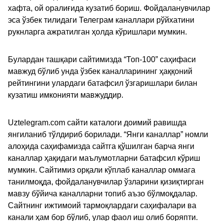
хафта, ой оралиғида кузатиб бориш. Фойдаланувчилар
эса ўзбек тилидаги Телеграм каналлари рўйхатини
рукнларга ажратилган ҳолда кўришлари мумкин.
Булардан ташқари сайтимизда “Топ-100” саҳифаси
мавжуд бўлиб унда ўзбек каналларининг ҳаққоний
рейтингини улардаги батафсил ўзгаришлари билан
кузатиш имконияти мавжуддир.
Uztelegram.com сайти каталоги доимий равишда
янгиланиб тўлдириб борилади. “Янги каналлар” номли
алоҳида саҳифамизда сайтга қўшилган барча янги
каналлар ҳақидаги маълумотларни батафсил кўриш
мумкин. Сайтимиз орқали кўплаб каналлар оммага
танилмоқда, фойдаланувчилар ўзларини қизиқтирган
мавзу бўйича каналларни топиб аъзо бўлмоқдалар.
Сайтнинг ижтимоий тармоқлардаги саҳифалари ва
канали ҳам бор бўлиб, улар фаол иш олиб боряпти.