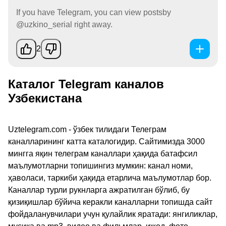
If you have Telegram, you can view postsby
@uzkino_serial right away.
2
Каталог Telegram каналов
Узбекистана
Uztelegram.com - ўзбек тилидаги Телеграм
каналларининг катта каталогидир. Сайтимизда 3000
мингга яқин телеграм каналлари ҳақида батафсил
маълумотларни топишингиз мумкин: канал номи,
ҳаволаси, таркиби ҳақида етарлича маълумотлар бор.
Каналлар турли рукнларга ажратилган бўлиб, бу
қизиқишлар бўйича керакли каналларни топишда сайт
фойдаланувчилари учун қулайлик яратади: янгиликлар,