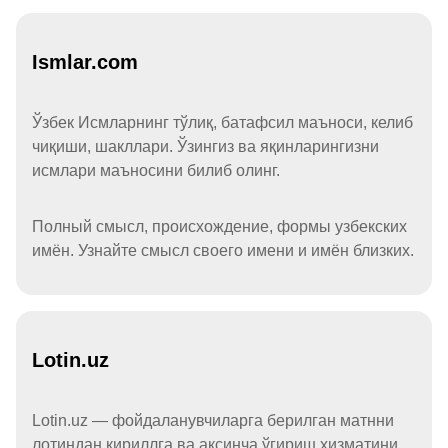
Ismlar.com
Ўзбек Исмларнинг тўлиқ, батафсил маъноси, келиб
чиқиши, шакллари. Ўзингиз ва яқинларингизни
исмлари маъносини билиб олинг.
Полный смысл, происхождение, формы узбекских
имён. Узнайте смысл своего имени и имён близких.
Lotin.uz
Lotin.uz — фойдаланувчиларга берилган матнни
лотиндан кириллга ва аксинча ўгириш хизматини