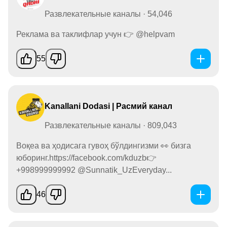
Развлекательные каналы · 54,046
Реклама ва таклифлар учун 👉 @helpvam
55
Kanallani Dodasi | Расмий канал
Развлекательные каналы · 809,043
Воқеа ва ҳодисага гувоҳ бўлдингизми 👀 бизга
юборинг.https://facebook.com/kduzb👉
+998999999992 @Sunnatik_UzEveryday...
46