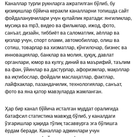
Каналлар турли рукнларга ажратилган бўлиб, бу
қизиқишлар бўйича керакли каналларни топишда сайт
фойдаланувчилари учун қулайлик яратади: янгиликлар,
мусиқа ва mp3, видео ва фильмлар, ижод, фото,
санъат, дизайн, тиббиёт ва саломатлик, аёллар ва
қизлар учун, спорт олами, автомобиллар, олиш ва
сотиш, товарлар ва хизматлар, кўнгилочар, бизнес ва
инновациялар, банклар ва молия, ҳуқуқ, давлат
органлари, юмор ва кулгу, диний ва маърифий, таълим
ва фан, ўйинлар ва дастурлар, афоризмлар, мақоллар
ва иқтибослар, фойдали маслаҳатлар, фактлар,
лайфхаклар, пазандачилик, технологиялар, санъат,
фото ва яна қатор мавзуларда жамланган.
Ҳар бир канал бўйича исталган муддат оралиғида
батафсил статистика мавжуд бўлиб, у каналдаги
ўзгаришлар ҳақида тўлиқ тасаввурга эга бўлишга
ёрдам беради. Каналлар админлари учун