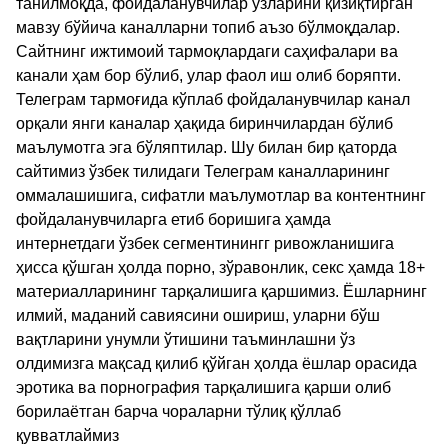
танилмоқда, фойдаланувчилар ўзларини қизиқтирган
мавзу бўйича каналларни топиб аъзо бўлмоқдалар.
Сайтнинг ижтимоий тармоқлардаги саҳифалари ва
канали ҳам бор бўлиб, улар фаол иш олиб боряпти.
Телеграм тармоғида кўплаб фойдаланувчилар канал
орқали янги каналар ҳақида биринчилардан бўлиб
маълумотга эга бўляптилар. Шу билан бир қаторда
сайтимиз ўзбек тилидаги Телеграм каналларининг
оммалашишига, сифатли маълумотлар ва контентнинг
фойдаланувчиларга етиб боришига ҳамда
интернетдаги ўзбек сегментинингг ривожланишига
ҳисса қўшган ҳолда порно, зўравонлик, секс ҳамда 18+
материалларининг тарқалишига қаршимиз. Ёшларнинг
илмий, маданий савиясини ошириш, уларни бўш
вақтларини унумли ўтишини таъминлашни ўз
олдимизга мақсад қилиб қўйган ҳолда ёшлар орасида
эротика ва порнография тарқалишига қарши олиб
борилаётган барча чораларни тўлиқ қўллаб
қувватлаймиз