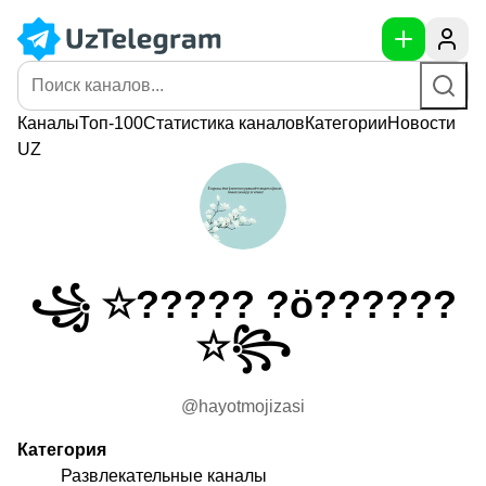
Каналы
Топ-100
Статистика
каналов
Категории
Новости
UZ
꧁ ☆????? ?ö??????
☆꧂
@hayotmojizasi
Категория
Развлекательные каналы