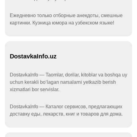
Ежедневно только отборные анекдоты, смешные
картинки. Кузница юмора на узбекском языке!
DostavkaInfo.uz
DostavkaInfo — Taomlar, dorilar, kitoblar va boshqa uy
uchun kerakli boʻlagan narsalarni yetkazib berish
xizmatlari bor servislar.
DostavkaInfo — Каталог сервисов, предлагающих
доставку еды, лекарств, книг и товаров для дома.