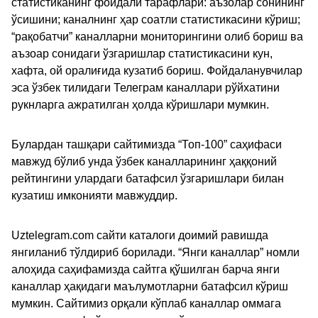
статистиканинг фойдали тарафлари: аъзолар сонининг
ўсишини; каналнинг ҳар соатли статистикасини кўриш;
“рақобатчи” каналларни мониторингини олиб бориш ва
аъзоар сонидаги ўзгаришлар статистикасини кун,
хафта, ой оралиғида кузатиб бориш. Фойдаланувчилар
эса ўзбек тилидаги Телеграм каналлари рўйхатини
рукнларга ажратилган ҳолда кўришлари мумкин.
Булардан ташқари сайтимизда “Топ-100” саҳифаси
мавжуд бўлиб унда ўзбек каналларининг ҳаққоний
рейтингини улардаги батафсил ўзгаришлари билан
кузатиш имконияти мавжуддир.
Uztelegram.com сайти каталоги доимий равишда
янгиланиб тўлдириб борилади. “Янги каналлар” номли
алоҳида саҳифамизда сайтга қўшилган барча янги
каналлар ҳақидаги маълумотларни батафсил кўриш
мумкин. Сайтимиз орқали кўплаб каналлар оммага