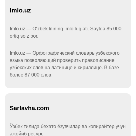
Imlo.uz
Imlo.uz — Oʻzbek tilining imlo lugʻati. Saytda 85 000
ortiq soʻz bor.
Imlo.uz — Орфографический словарь узбекского
языка позволяющий проверить правописание
узбекских слов на латинице и кириллице. В базе
более 87 000 слов.
Sarlavha.com
Ўзбек тилида бехато ёзувчилар ва копирайтер учун
ажойиб ресурс!