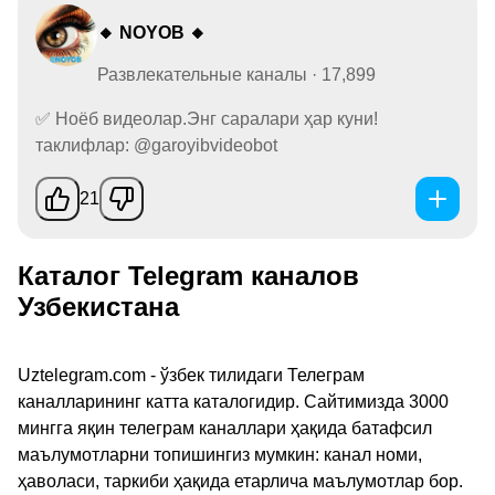
🔸 NOYOB 🔸
Развлекательные каналы · 17,899
✅ Ноёб видеолар.Энг саралари ҳар куни!
таклифлар: @garoyibvideobot
21
Каталог Telegram каналов
Узбекистана
Uztelegram.com - ўзбек тилидаги Телеграм
каналларининг катта каталогидир. Сайтимизда 3000
мингга яқин телеграм каналлари ҳақида батафсил
маълумотларни топишингиз мумкин: канал номи,
ҳаволаси, таркиби ҳақида етарлича маълумотлар бор.