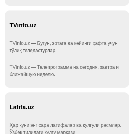
TVinfo.uz
TVinfo.uz — Бугун, эртага ва кейинги ҳафта учун
тўлиқ теледастурлар.
TVinfo.uz — Телепрограмма на сегодня, завтра и
ближайшую неделю.
Latifa.uz
Ҳар куни энг сара латифалар ва кулгули расмлар.
Ўзбек тилидаги кулгу маркази!