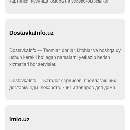
картинки. Кузница юмора на узбекском языке!
DostavkaInfo.uz
DostavkaInfo — Taomlar, dorilar, kitoblar va boshqa uy
uchun kerakli boʻlagan narsalarni yetkazib berish
xizmatlari bor servislar.
DostavkaInfo — Каталог сервисов, предлагающих
доставку еды, лекарств, книг и товаров для дома.
Imlo.uz