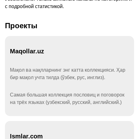
с подробной статистикой.
Проекты
Maqollar.uz
Мақол ва нақлларнинг энг катта коллекцияси. Ҳар
бир мақол учта тилда (ўзбек, рус, инглиз).
Самая большая коллекция пословиц и поговорок
на трёх языках (узбекский, русский, английский.)
Ismlar.com