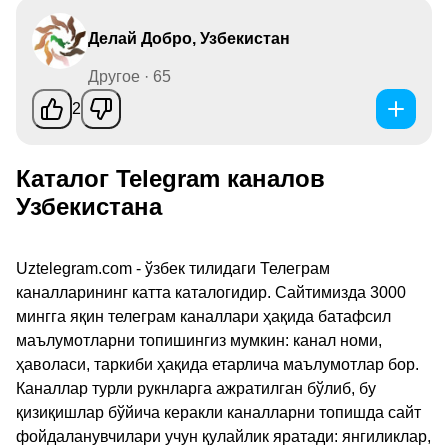
Делай Добро, Узбекистан
Другое · 65
2
Каталог Telegram каналов
Узбекистана
Uztelegram.com - ўзбек тилидаги Телеграм
каналларининг катта каталогидир. Сайтимизда 3000
мингга яқин телеграм каналлари ҳақида батафсил
маълумотларни топишингиз мумкин: канал номи,
ҳаволаси, таркиби ҳақида етарлича маълумотлар бор.
Каналлар турли рукнларга ажратилган бўлиб, бу
қизиқишлар бўйича керакли каналларни топишда сайт
фойдаланувчилари учун қулайлик яратади: янгиликлар,