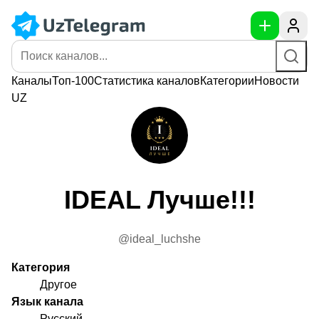
Каналы
Топ-100
Статистика
каналов
Категории
Новости
UZ
IDEAL Лучше!!!
@ideal_luchshe
Категория
Другое
Язык канала
Русский