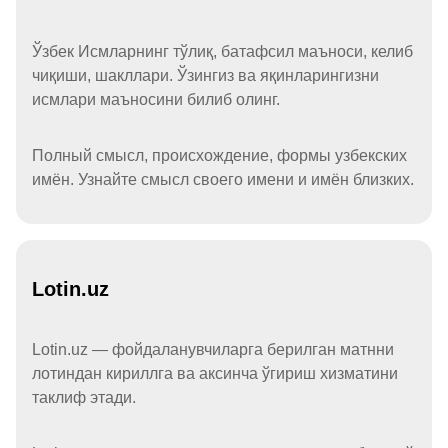
Ўзбек Исмларнинг тўлиқ, батафсил маъноси, келиб
чиқиши, шакллари. Ўзингиз ва яқинларингизни
исмлари маъносини билиб олинг.
Полный смысл, происхождение, формы узбекских
имён. Узнайте смысл своего имени и имён близких.
Lotin.uz
Lotin.uz — фойдаланувчиларга берилган матнни
лотиндан кириллга ва аксинча ўгириш хизматини
таклиф этади.