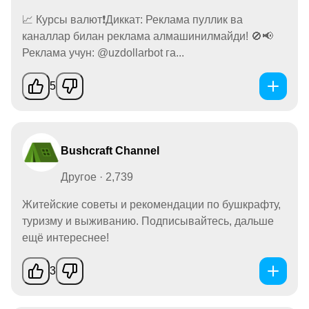
📈 Курсы валют❗️Диккат: Реклама пуллик ва
каналлар билан реклама алмашинилмайди! 🚫📢
Реклама учун: @uzdollarbot га...
5
Bushcraft Channel
Другое · 2,739
Житейские советы и рекомендации по бушкрафту,
туризму и выживанию. Подписывайтесь, дальше
ещё интереснее!
3