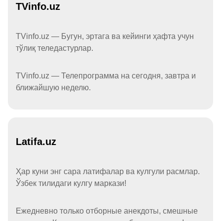
TVinfo.uz
TVinfo.uz — Бугун, эртага ва кейинги ҳафта учун
тўлиқ теледастурлар.
TVinfo.uz — Телепрограмма на сегодня, завтра и
ближайшую неделю.
Latifa.uz
Ҳар куни энг сара латифалар ва кулгули расмлар.
Ўзбек тилидаги кулгу маркази!
Ежедневно только отборные анекдоты, смешные