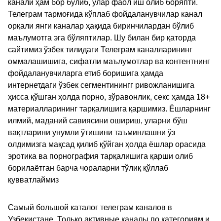
канали ҳам бор бўлиб, улар фаол иш олиб боряпти.
Телеграм тармоғида кўплаб фойдаланувчилар канал
орқали янги каналар ҳақида биринчилардан бўлиб
маълумотга эга бўляптилар. Шу билан бир қаторда
сайтимиз ўзбек тилидаги Телеграм каналларининг
оммалашишига, сифатли маълумотлар ва контентнинг
фойдаланувчиларга етиб боришига ҳамда
интернетдаги ўзбек сегментинингг ривожланишига
ҳисса қўшган ҳолда порно, зўравонлик, секс ҳамда 18+
материалларининг тарқалишига қаршимиз. Ёшларнинг
илмий, маданий савиясини ошириш, уларни бўш
вақтларини унумли ўтишини таъминлашни ўз
олдимизга мақсад қилиб қўйган ҳолда ёшлар орасида
эротика ва порнография тарқалишига қарши олиб
борилаётган барча чораларни тўлиқ қўллаб
қувватлаймиз
Самый большой каталог телеграм каналов в
Узбекистане. Только активные каналы по категориям и