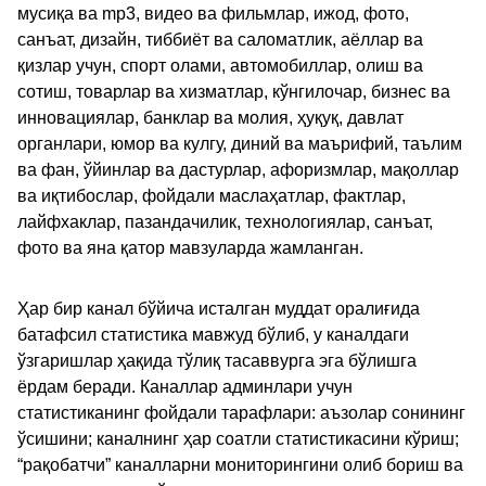
мусиқа ва mp3, видео ва фильмлар, ижод, фото,
санъат, дизайн, тиббиёт ва саломатлик, аёллар ва
қизлар учун, спорт олами, автомобиллар, олиш ва
сотиш, товарлар ва хизматлар, кўнгилочар, бизнес ва
инновациялар, банклар ва молия, ҳуқуқ, давлат
органлари, юмор ва кулгу, диний ва маърифий, таълим
ва фан, ўйинлар ва дастурлар, афоризмлар, мақоллар
ва иқтибослар, фойдали маслаҳатлар, фактлар,
лайфхаклар, пазандачилик, технологиялар, санъат,
фото ва яна қатор мавзуларда жамланган.
Ҳар бир канал бўйича исталган муддат оралиғида
батафсил статистика мавжуд бўлиб, у каналдаги
ўзгаришлар ҳақида тўлиқ тасаввурга эга бўлишга
ёрдам беради. Каналлар админлари учун
статистиканинг фойдали тарафлари: аъзолар сонининг
ўсишини; каналнинг ҳар соатли статистикасини кўриш;
“рақобатчи” каналларни мониторингини олиб бориш ва