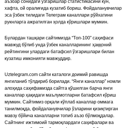
аъзоар сонидаги ўзгаришлар статистикасини кун,
хафта, ой оралиғида кузатиб бориш. Фойдаланувчилар
эса ўзбек тилидаги Телеграм каналлари рўйхатини
рукнларга ажратилган ҳолда кўришлари мумкин.
Булардан ташқари сайтимизда “Топ-100” саҳифаси
мавжуд бўлиб унда ўзбек каналларининг ҳаққоний
рейтингини улардаги батафсил ўзгаришлари билан
кузатиш имконияти мавжуддир.
Uztelegram.com сайти каталоги доимий равишда
янгиланиб тўлдириб борилади. “Янги каналлар” номли
алоҳида саҳифамизда сайтга қўшилган барча янги
каналлар ҳақидаги маълумотларни батафсил кўриш
мумкин. Сайтимиз орқали кўплаб каналлар оммага
танилмоқда, фойдаланувчилар ўзларини қизиқтирган
мавзу бўйича каналларни топиб аъзо бўлмоқдалар.
Сайтнинг ижтимоий тармоқлардаги саҳифалари ва