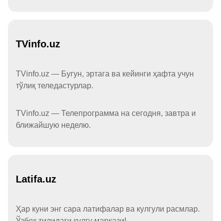
TVinfo.uz
TVinfo.uz — Бугун, эртага ва кейинги ҳафта учун
тўлиқ теледастурлар.
TVinfo.uz — Телепрограмма на сегодня, завтра и
ближайшую неделю.
Latifa.uz
Ҳар куни энг сара латифалар ва кулгули расмлар.
Ўзбек тилидаги кулгу маркази!