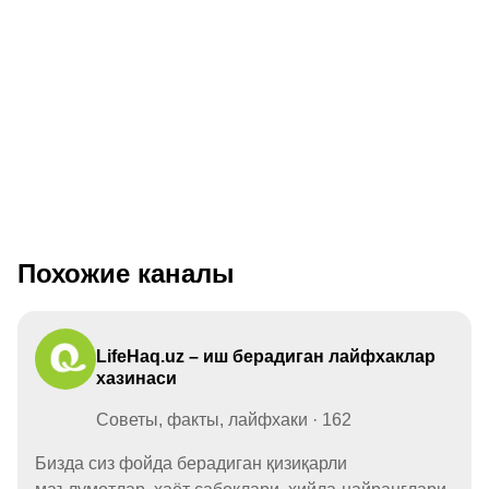
Похожие каналы
LifeHaq.uz – иш берадиган лайфхаклар
хазинаси
Советы, факты, лайфхаки · 162
Бизда сиз фойда берадиган қизиқарли