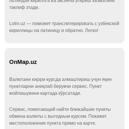
лотиндан кириллга ва аксинча ўгириш хизматини
таклиф этади.
Lotin.uz — поможет транслитерировать с узбекской
кириллицы на латиницу и обратно. Легко!
OnMap.uz
Валютани юқори курсда алмаштириш учун яқин
пунктларни аниқлаб берувчи сервис. Пункт
жойлашувини картада кўрсатади.
Сервис, помогающий найти ближайшие пункты
обмена валюты с выгодным курсом. Покажет
местоположение пункта прямо на карте.