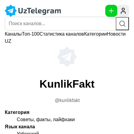
Каналы
Топ-100
Статистика
каналов
Категории
Новости
UZ
KunlikFakt
@kunlikfakt
Категория
Советы, факты, лайфхаки
Язык канала
Узбекский