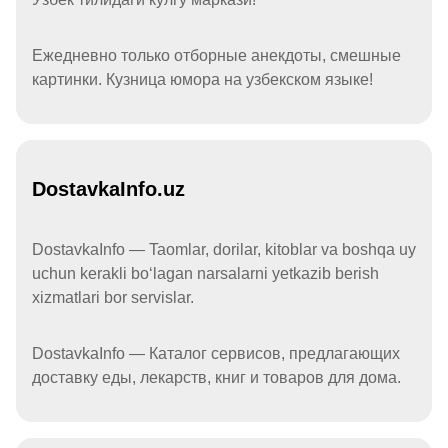
Ежедневно только отборные анекдоты, смешные
картинки. Кузница юмора на узбекском языке!
DostavkaInfo.uz
DostavkaInfo — Taomlar, dorilar, kitoblar va boshqa uy
uchun kerakli boʻlagan narsalarni yetkazib berish
xizmatlari bor servislar.
DostavkaInfo — Каталог сервисов, предлагающих
доставку еды, лекарств, книг и товаров для дома.