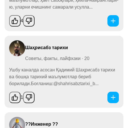
маълумотлар, ҳаёт сабоқлари, ҳийла-найранглари-
ю, уларни ечишнинг самарали усулла...
4
Шаҳрисабз тарихи
Советы, факты, лайфхаки · 20
Ушбу каналда асосан Қадимий Шаҳрисабз тарихи
ва бошқа тарихий маълумотлар бериб
борилади.Боғланиш:@shahrisabztarixi_b...
1
??Инженер ??