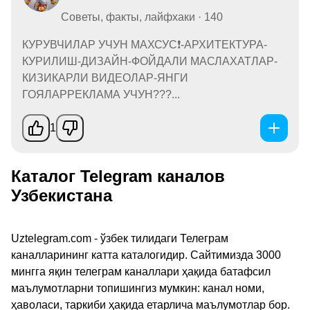
Советы, факты, лайфхаки · 140
КУРУВЧИЛАР УЧУН МАХСУС❗-АРХИТЕКТУРА-
КУРИЛИШ-ДИЗАЙН-ФОЙДАЛИ МАСЛАХАТЛАР-
КИЗИКАРЛИ ВИДЕОЛАР-ЯНГИ
ГОЯЛАРРЕКЛАМА УЧУН???...
1
Каталог Telegram каналов
Узбекистана
Uztelegram.com - ўзбек тилидаги Телеграм
каналларининг катта каталогидир. Сайтимизда 3000
мингга яқин телеграм каналлари ҳақида батафсил
маълумотларни топишингиз мумкин: канал номи,
ҳаволаси, таркиби ҳақида етарлича маълумотлар бор.