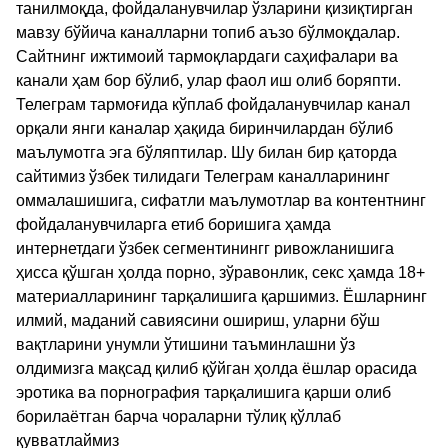
танилмоқда, фойдаланувчилар ўзларини қизиқтирган
мавзу бўйича каналларни топиб аъзо бўлмоқдалар.
Сайтнинг ижтимоий тармоқлардаги саҳифалари ва
канали ҳам бор бўлиб, улар фаол иш олиб боряпти.
Телеграм тармоғида кўплаб фойдаланувчилар канал
орқали янги каналар ҳақида биринчилардан бўлиб
маълумотга эга бўляптилар. Шу билан бир қаторда
сайтимиз ўзбек тилидаги Телеграм каналларининг
оммалашишига, сифатли маълумотлар ва контентнинг
фойдаланувчиларга етиб боришига ҳамда
интернетдаги ўзбек сегментинингг ривожланишига
ҳисса қўшган ҳолда порно, зўравонлик, секс ҳамда 18+
материалларининг тарқалишига қаршимиз. Ёшларнинг
илмий, маданий савиясини ошириш, уларни бўш
вақтларини унумли ўтишини таъминлашни ўз
олдимизга мақсад қилиб қўйган ҳолда ёшлар орасида
эротика ва порнография тарқалишига қарши олиб
борилаётган барча чораларни тўлиқ қўллаб
қувватлаймиз