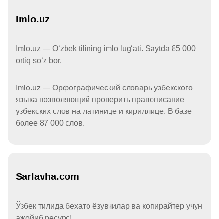
Imlo.uz
Imlo.uz — Oʻzbek tilining imlo lugʻati. Saytda 85 000
ortiq soʻz bor.
Imlo.uz — Орфографический словарь узбекского
языка позволяющий проверить правописание
узбекских слов на латинице и кириллице. В базе
более 87 000 слов.
Sarlavha.com
Ўзбек тилида бехато ёзувчилар ва копирайтер учун
ажойиб ресурс!