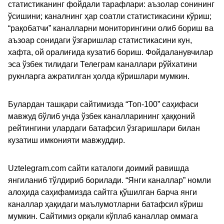
статистиканинг фойдали тарафлари: аъзолар сонининг
ўсишини; каналнинг ҳар соатли статистикасини кўриш;
“рақобатчи” каналларни мониторингини олиб бориш ва
аъзоар сонидаги ўзгаришлар статистикасини кун,
хафта, ой оралиғида кузатиб бориш. Фойдаланувчилар
эса ўзбек тилидаги Телеграм каналлари рўйхатини
рукнларга ажратилган ҳолда кўришлари мумкин.
Булардан ташқари сайтимизда “Топ-100” саҳифаси
мавжуд бўлиб унда ўзбек каналларининг ҳаққоний
рейтингини улардаги батафсил ўзгаришлари билан
кузатиш имконияти мавжуддир.
Uztelegram.com сайти каталоги доимий равишда
янгиланиб тўлдириб борилади. “Янги каналлар” номли
алоҳида саҳифамизда сайтга қўшилган барча янги
каналлар ҳақидаги маълумотларни батафсил кўриш
мумкин. Сайтимиз орқали кўплаб каналлар оммага