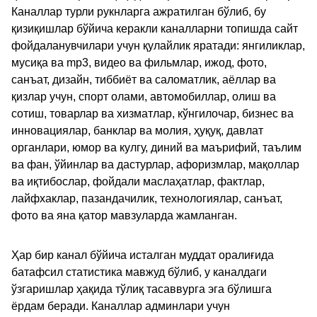
Каналлар турли рукнларга ажратилган бўлиб, бу
қизиқишлар бўйича керакли каналларни топишда сайт
фойдаланувчилари учун қулайлик яратади: янгиликлар,
мусиқа ва mp3, видео ва фильмлар, ижод, фото,
санъат, дизайн, тиббиёт ва саломатлик, аёллар ва
қизлар учун, спорт олами, автомобиллар, олиш ва
сотиш, товарлар ва хизматлар, кўнгилочар, бизнес ва
инновациялар, банклар ва молия, ҳуқуқ, давлат
органлари, юмор ва кулгу, диний ва маърифий, таълим
ва фан, ўйинлар ва дастурлар, афоризмлар, мақоллар
ва иқтибослар, фойдали маслаҳатлар, фактлар,
лайфхаклар, пазандачилик, технологиялар, санъат,
фото ва яна қатор мавзуларда жамланган.
Ҳар бир канал бўйича исталган муддат оралиғида
батафсил статистика мавжуд бўлиб, у каналдаги
ўзгаришлар ҳақида тўлиқ тасаввурга эга бўлишга
ёрдам беради. Каналлар админлари учун