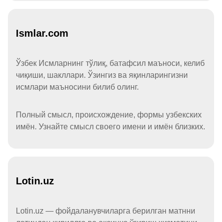
Ismlar.com
Ўзбек Исмларнинг тўлиқ, батафсил маъноси, келиб
чиқиши, шакллари. Ўзингиз ва яқинларингизни
исмлари маъносини билиб олинг.
Полный смысл, происхождение, формы узбекских
имён. Узнайте смысл своего имени и имён близких.
Lotin.uz
Lotin.uz — фойдаланувчиларга берилган матнни