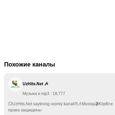
Похожие каналы
UzHits.Net 🎶
Музыка и mp3 · 18,777
💥UzHits.Net saytining rasmiy kanali!!!🎶Musiqa🎬KlipВсе
права защищены