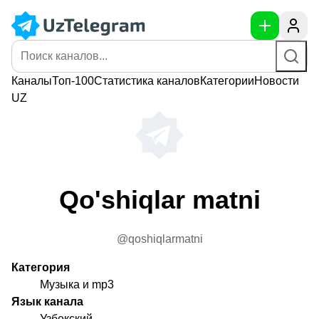
Каналы
Топ-100
Статистика
каналов
Категории
Новости
UZ
Qo'shiqlar matni
@qoshiqlarmatni
Категория
Музыка и mp3
Язык канала
Узбекский