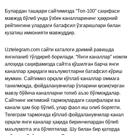
Булардан ташқари сайтимизда “Топ-100” саҳифаси
мавжуд бўлиб унда ўзбек каналларининг ҳаққоний
рейтингини улардаги батафсил ўзгаришлари билан
кузатиш имконияти мавжуддир.
Uztelegram.com сайти каталоги доимий равишда
янгиланиб тўлдириб борилади. “Янги каналлар” номли
алоҳида саҳифамизда сайтга қўшилган барча янги
каналлар ҳақидаги маълумотларни батафсил кўриш
мумкин. Сайтимиз орқали кўплаб каналлар оммага
танилмоқда, фойдаланувчилар ўзларини қизиқтирган
мавзу бўйича каналларни топиб аъзо бўлмоқдалар.
Сайтнинг ижтимоий тармоқлардаги саҳифалари ва
канали ҳам бор бўлиб, улар фаол иш олиб боряпти.
Телеграм тармоғида кўплаб фойдаланувчилар канал
орқали янги каналар ҳақида биринчилардан бўлиб
маълумотга эга бўляптилар. Шу билан бир қаторда