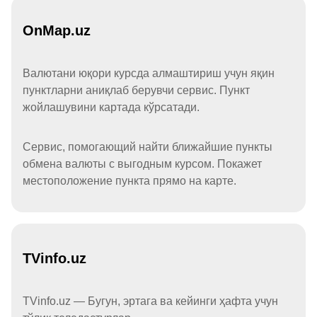
OnMap.uz
Валютани юқори курсда алмаштириш учун яқин
пунктларни аниқлаб берувчи сервис. Пункт
жойлашувини картада кўрсатади.
Сервис, помогающий найти ближайшие пункты
обмена валюты с выгодным курсом. Покажет
местоположение пункта прямо на карте.
TVinfo.uz
TVinfo.uz — Бугун, эртага ва кейинги ҳафта учун