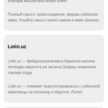
исмлари маъносини билиб олинг.
Полный смысл, происхождение, формы узбекских
имён. Узнайте смысл своего имени и имён близких.
Lotin.uz
Lotin.uz — фойдаланувчиларга берилган матнни
лотиндан кириллга ва аксинча ўгириш хизматини
таклиф этади.
Lotin.uz — поможет транслитерировать с узбекской
кириллицы на латиницу и обратно. Легко!