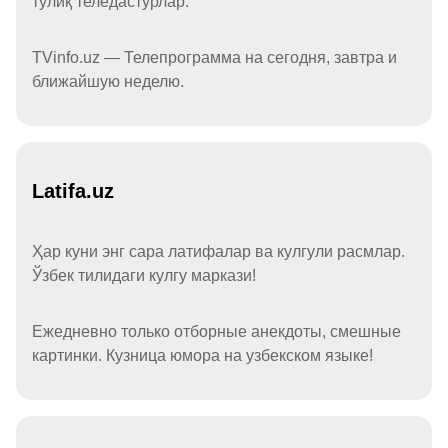
тўлиқ теледастурлар.
TVinfo.uz — Телепрограмма на сегодня, завтра и
ближайшую неделю.
Latifa.uz
Ҳар куни энг сара латифалар ва кулгули расмлар.
Ўзбек тилидаги кулгу маркази!
Ежедневно только отборные анекдоты, смешные
картинки. Кузница юмора на узбекском языке!