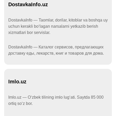
DostavkaInfo.uz
DostavkaInfo — Taomlar, dorilar, kitoblar va boshqa uy
uchun kerakli boʻlagan narsalarni yetkazib berish
xizmatlari bor servislar.
DostavkaInfo — Каталог сервисов, предлагающих
доставку еды, лекарств, книг и товаров для дома.
Imlo.uz
Imlo.uz — Oʻzbek tilining imlo lugʻati. Saytda 85 000
ortiq soʻz bor.