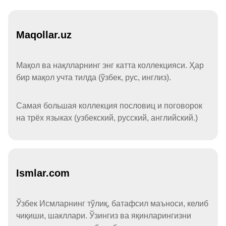
Maqollar.uz
Мақол ва нақлларнинг энг катта коллекцияси. Ҳар
бир мақол учта тилда (ўзбек, рус, инглиз).
Самая большая коллекция пословиц и поговорок
на трёх языках (узбекский, русский, английский.)
Ismlar.com
Ўзбек Исмларнинг тўлиқ, батафсил маъноси, келиб
чиқиши, шакллари. Ўзингиз ва яқинларингизни