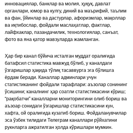
инновациялар, банклар ва молия, ҳуқуқ, давлат
органлари, юмор ва кулгу, диний ва маърифий, таълим
ва фан, ўйинлар ва дастурлар, афоризмлар, мақоллар
ва иқтибослар, фойдали маслаҳатлар, фактлар,
лайфхаклар, пазандачилик, технологиялар, санъат,
фото ва яна қатор мавзуларда жамланган.
Ҳар бир канал бўйича исталган муддат оралиғида
батафсил статистика мавжуд бўлиб, у каналдаги
ўзгаришлар ҳақида тўлиқ тасаввурга эга бўлишга
ёрдам беради. Каналлар админлари учун
статистиканинг фойдали тарафлари: аъзолар сонининг
ўсишини; каналнинг ҳар соатли статистикасини кўриш;
“рақобатчи” каналларни мониторингини олиб бориш ва
аъзоар сонидаги ўзгаришлар статистикасини кун,
хафта, ой оралиғида кузатиб бориш. Фойдаланувчилар
эса ўзбек тилидаги Телеграм каналлари рўйхатини
рукнларга ажратилган ҳолда кўришлари мумкин.