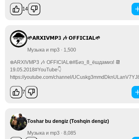
14
🌱𝗔𝗥𝗫𝗜𝗩𝗠𝗣3 🎶 𝗢𝗙𝗙𝗜𝗖𝗜𝗔𝗟🌱
Музыка и mp3 · 1,500
❄️ARXIVMP3 🎶 OFFICIAL❄️#Биз_8_ёшдамиз! 📆
19.05.2018#YouTube👇
https://youtube.com/channel/UCuskg3mmdDknULanV7YJ8.
7
Toshar bu dengiz (Toshqin dengiz)
Музыка и mp3 · 8,085