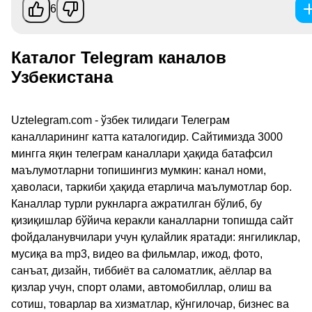
6
Каталог Telegram каналов
Узбекистана
Uztelegram.com - ўзбек тилидаги Телеграм
каналларининг катта каталогидир. Сайтимизда 3000
мингга яқин телеграм каналлари ҳақида батафсил
маълумотларни топишингиз мумкин: канал номи,
ҳаволаси, таркиби ҳақида етарлича маълумотлар бор.
Каналлар турли рукнларга ажратилган бўлиб, бу
қизиқишлар бўйича керакли каналларни топишда сайт
фойдаланувчилари учун қулайлик яратади: янгиликлар,
мусиқа ва mp3, видео ва фильмлар, ижод, фото,
санъат, дизайн, тиббиёт ва саломатлик, аёллар ва
қизлар учун, спорт олами, автомобиллар, олиш ва
сотиш, товарлар ва хизматлар, кўнгилочар, бизнес ва