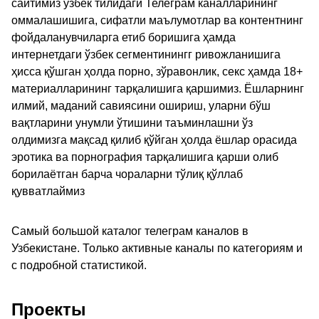
сайтимиз ўзбек тилидаги Телеграм каналларининг
оммалашишига, сифатли маълумотлар ва контентнинг
фойдаланувчиларга етиб боришига ҳамда
интернетдаги ўзбек сегментинингг ривожланишига
ҳисса қўшган ҳолда порно, зўравонлик, секс ҳамда 18+
материалларининг тарқалишига қаршимиз. Ёшларнинг
илмий, маданий савиясини ошириш, уларни бўш
вақтларини унумли ўтишини таъминлашни ўз
олдимизга мақсад қилиб қўйган ҳолда ёшлар орасида
эротика ва порнография тарқалишига қарши олиб
борилаётган барча чораларни тўлиқ қўллаб
қувватлаймиз
Самый большой каталог телеграм каналов в
Узбекистане. Только активные каналы по категориям и
с подробной статистикой.
Проекты