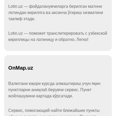
Lotin.uz — фойдаланувчиларга берилган матнни
лотиндан кириллга ва аксинча ўгириш хизматини
таклиф этади.
Lotin.uz — поможет транслитерировать с узбекской
кириллицы на латиницу и обратно. Легко!
OnMap.uz
Валютани юқори курсда алмаштириш учун яқин
пунктларни аниқлаб берувчи сервис. Пункт
жойлашувини картада кўрсатади.
Сервис, помогающий найти ближайшие пункты