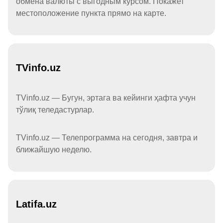
обмена валюты с выгодным курсом. Покажет
местоположение пункта прямо на карте.
TVinfo.uz
TVinfo.uz — Бугун, эртага ва кейинги ҳафта учун
тўлиқ теледастурлар.
TVinfo.uz — Телепрограмма на сегодня, завтра и
ближайшую неделю.
Latifa.uz