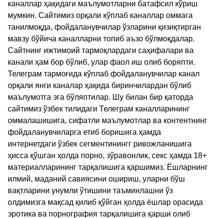
каналлар ҳақидаги маълумотларни батафсил кўриш
мумкин. Сайтимиз орқали кўплаб каналлар оммага
танилмоқда, фойдаланувчилар ўзларини қизиқтирган
мавзу бўйича каналларни топиб аъзо бўлмоқдалар.
Сайтнинг ижтимоий тармоқлардаги саҳифалари ва
канали ҳам бор бўлиб, улар фаол иш олиб боряпти.
Телеграм тармоғида кўплаб фойдаланувчилар канал
орқали янги каналар ҳақида биринчилардан бўлиб
маълумотга эга бўляптилар. Шу билан бир қаторда
сайтимиз ўзбек тилидаги Телеграм каналларининг
оммалашишига, сифатли маълумотлар ва контентнинг
фойдаланувчиларга етиб боришига ҳамда
интернетдаги ўзбек сегментинингг ривожланишига
ҳисса қўшган ҳолда порно, зўравонлик, секс ҳамда 18+
материалларининг тарқалишига қаршимиз. Ёшларнинг
илмий, маданий савиясини ошириш, уларни бўш
вақтларини унумли ўтишини таъминлашни ўз
олдимизга мақсад қилиб қўйган ҳолда ёшлар орасида
эротика ва порнография тарқалишига қарши олиб