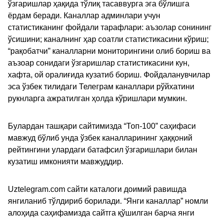
ўзгаришлар ҳақида тўлиқ тасаввурга эга бўлишга
ёрдам беради. Каналлар админлари учун
статистиканинг фойдали тарафлари: аъзолар сонининг
ўсишини; каналнинг ҳар соатли статистикасини кўриш;
“рақобатчи” каналларни мониторингини олиб бориш ва
аъзоар сонидаги ўзгаришлар статистикасини кун,
хафта, ой оралиғида кузатиб бориш. Фойдаланувчилар
эса ўзбек тилидаги Телеграм каналлари рўйхатини
рукнларга ажратилган ҳолда кўришлари мумкин.
Булардан ташқари сайтимизда “Топ-100” саҳифаси
мавжуд бўлиб унда ўзбек каналларининг ҳаққоний
рейтингини улардаги батафсил ўзгаришлари билан
кузатиш имконияти мавжуддир.
Uztelegram.com сайти каталоги доимий равишда
янгиланиб тўлдириб борилади. “Янги каналлар” номли
алоҳида саҳифамизда сайтга қўшилган барча янги