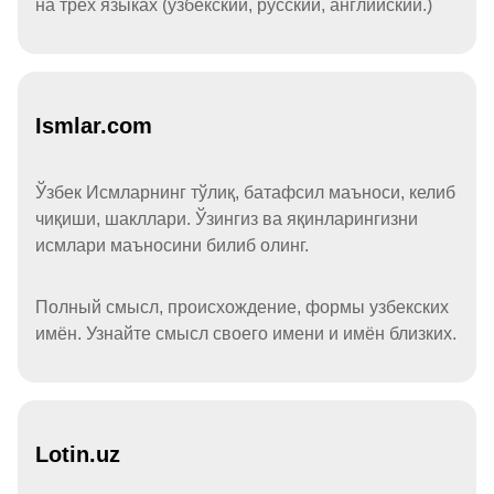
на трёх языках (узбекский, русский, английский.)
Ismlar.com
Ўзбек Исмларнинг тўлиқ, батафсил маъноси, келиб
чиқиши, шакллари. Ўзингиз ва яқинларингизни
исмлари маъносини билиб олинг.
Полный смысл, происхождение, формы узбекских
имён. Узнайте смысл своего имени и имён близких.
Lotin.uz