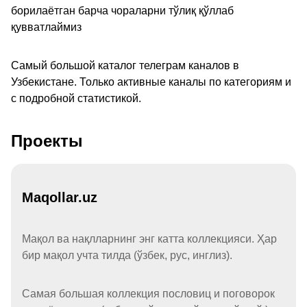
борилаётган барча чораларни тўлиқ қўллаб
қувватлаймиз
Самый большой каталог телеграм каналов в
Узбекистане. Только активные каналы по категориям и
с подробной статистикой.
Проекты
Maqollar.uz
Мақол ва нақлларнинг энг катта коллекцияси. Ҳар
бир мақол учта тилда (ўзбек, рус, инглиз).
Самая большая коллекция пословиц и поговорок