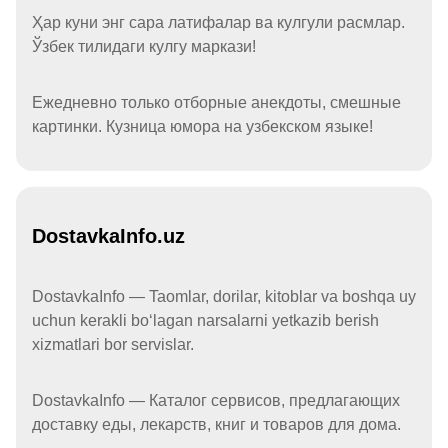
Ҳар куни энг сара латифалар ва кулгули расмлар.
Ўзбек тилидаги кулгу маркази!
Ежедневно только отборные анекдоты, смешные
картинки. Кузница юмора на узбекском языке!
DostavkaInfo.uz
DostavkaInfo — Taomlar, dorilar, kitoblar va boshqa uy
uchun kerakli boʻlagan narsalarni yetkazib berish
xizmatlari bor servislar.
DostavkaInfo — Каталог сервисов, предлагающих
доставку еды, лекарств, книг и товаров для дома.