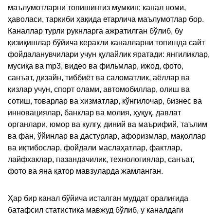
маълумотларни топишингиз мумкин: канал номи,
ҳаволаси, таркиби ҳақида етарлича маълумотлар бор.
Каналлар турли рукнларга ажратилган бўлиб, бу
қизиқишлар бўйича керакли каналларни топишда сайт
фойдаланувчилари учун қулайлик яратади: янгиликлар,
мусиқа ва mp3, видео ва фильмлар, ижод, фото,
санъат, дизайн, тиббиёт ва саломатлик, аёллар ва
қизлар учун, спорт олами, автомобиллар, олиш ва
сотиш, товарлар ва хизматлар, кўнгилочар, бизнес ва
инновациялар, банклар ва молия, ҳуқуқ, давлат
органлари, юмор ва кулгу, диний ва маърифий, таълим
ва фан, ўйинлар ва дастурлар, афоризмлар, мақоллар
ва иқтибослар, фойдали маслаҳатлар, фактлар,
лайфхаклар, пазандачилик, технологиялар, санъат,
фото ва яна қатор мавзуларда жамланган.
Ҳар бир канал бўйича исталган муддат оралиғида
батафсил статистика мавжуд бўлиб, у каналдаги