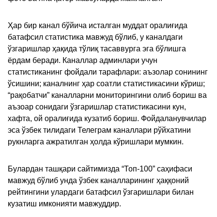
Ҳар бир канал бўйича исталган муддат оралиғида
батафсил статистика мавжуд бўлиб, у каналдаги
ўзгаришлар ҳақида тўлиқ тасаввурга эга бўлишга
ёрдам беради. Каналлар админлари учун
статистиканинг фойдали тарафлари: аъзолар сонининг
ўсишини; каналнинг ҳар соатли статистикасини кўриш;
“рақобатчи” каналларни мониторингини олиб бориш ва
аъзоар сонидаги ўзгаришлар статистикасини кун,
хафта, ой оралиғида кузатиб бориш. Фойдаланувчилар
эса ўзбек тилидаги Телеграм каналлари рўйхатини
рукнларга ажратилган ҳолда кўришлари мумкин.
Булардан ташқари сайтимизда “Топ-100” саҳифаси
мавжуд бўлиб унда ўзбек каналларининг ҳаққоний
рейтингини улардаги батафсил ўзгаришлари билан
кузатиш имконияти мавжуддир.