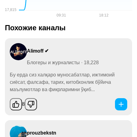
Похожие каналы
Alimoff ✔
Блогеры и журналисты · 18,228
Бу ерда сиз халқаро муносабатлар, ижтимоий
сиёсат, фалсафа, тарих, китобхонлик бўйича
маълумотлар ва фикрларимни ўқиб...
8
prouzbekstn