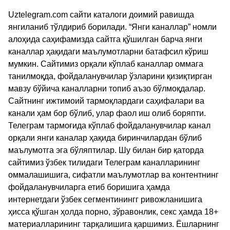
Uztelegram.com сайти каталоги доимий равишда
янгиланиб тўлдириб борилади. “Янги каналлар” номли
алоҳида саҳифамизда сайтга қўшилган барча янги
каналлар ҳақидаги маълумотларни батафсил кўриш
мумкин. Сайтимиз орқали кўплаб каналлар оммага
танилмоқда, фойдаланувчилар ўзларини қизиқтирган
мавзу бўйича каналларни топиб аъзо бўлмоқдалар.
Сайтнинг ижтимоий тармоқлардаги саҳифалари ва
канали ҳам бор бўлиб, улар фаол иш олиб боряпти.
Телеграм тармоғида кўплаб фойдаланувчилар канал
орқали янги каналар ҳақида биринчилардан бўлиб
маълумотга эга бўляптилар. Шу билан бир қаторда
сайтимиз ўзбек тилидаги Телеграм каналларининг
оммалашишига, сифатли маълумотлар ва контентнинг
фойдаланувчиларга етиб боришига ҳамда
интернетдаги ўзбек сегментинингг ривожланишига
ҳисса қўшган ҳолда порно, зўравонлик, секс ҳамда 18+
материалларининг тарқалишига қаршимиз. Ёшларнинг