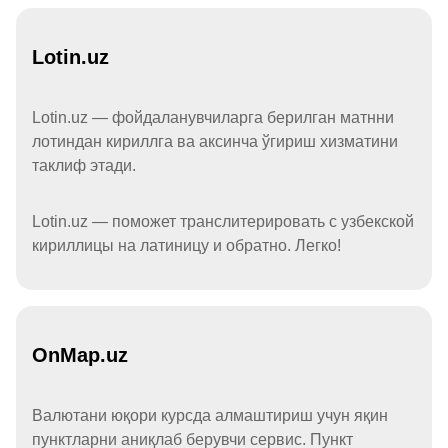
Lotin.uz
Lotin.uz — фойдаланувчиларга берилган матнни
лотиндан кириллга ва аксинча ўгириш хизматини
таклиф этади.
Lotin.uz — поможет транслитерировать с узбекской
кириллицы на латиницу и обратно. Легко!
OnMap.uz
Валютани юқори курсда алмаштириш учун яқин
пунктларни аниқлаб берувчи сервис. Пункт