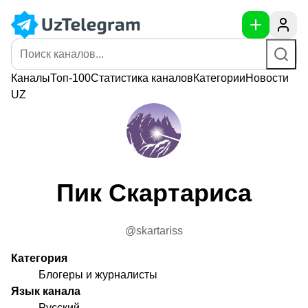
Каналы
Топ-100
Статистика
каналов
Категории
Новости
UZ
Пик Скартариса
@skartariss
Категория
Блогеры и журналисты
Язык канала
Русский