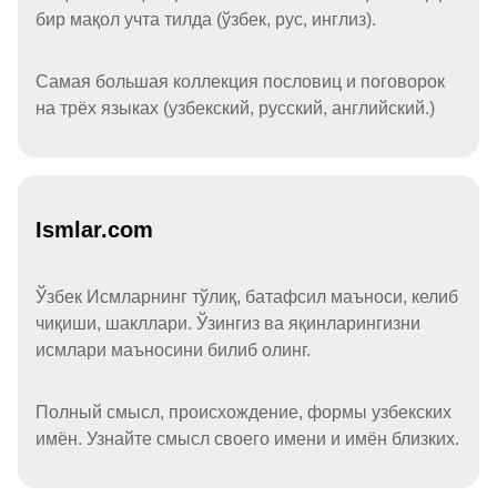
бир мақол учта тилда (ўзбек, рус, инглиз).
Самая большая коллекция пословиц и поговорок
на трёх языках (узбекский, русский, английский.)
Ismlar.com
Ўзбек Исмларнинг тўлиқ, батафсил маъноси, келиб
чиқиши, шакллари. Ўзингиз ва яқинларингизни
исмлари маъносини билиб олинг.
Полный смысл, происхождение, формы узбекских
имён. Узнайте смысл своего имени и имён близких.