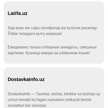
Latifa.uz
Ҳар куни энг сара латифалар ва кулгули расмлар.
Ўзбек тилидаги кулгу маркази!
Ежедневно только отборные анекдоты, смешные
картинки. Кузница юмора на узбекском языке!
DostavkaInfo.uz
DostavkaInfo — Taomlar, dorilar, kitoblar va boshqa uy
uchun kerakli boʻlagan narsalarni yetkazib berish
xizmatlari bor servislar.