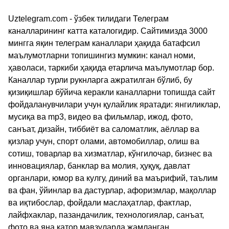
Uztelegram.com - ўзбек тилидаги Телеграм
каналларининг катта каталогидир. Сайтимизда 3000
мингга яқин телеграм каналлари ҳақида батафсил
маълумотларни топишингиз мумкин: канал номи,
ҳаволаси, таркиби ҳақида етарлича маълумотлар бор.
Каналлар турли рукнларга ажратилган бўлиб, бу
қизиқишлар бўйича керакли каналларни топишда сайт
фойдаланувчилари учун қулайлик яратади: янгиликлар,
мусиқа ва mp3, видео ва фильмлар, ижод, фото,
санъат, дизайн, тиббиёт ва саломатлик, аёллар ва
қизлар учун, спорт олами, автомобиллар, олиш ва
сотиш, товарлар ва хизматлар, кўнгилочар, бизнес ва
инновациялар, банклар ва молия, ҳуқуқ, давлат
органлари, юмор ва кулгу, диний ва маърифий, таълим
ва фан, ўйинлар ва дастурлар, афоризмлар, мақоллар
ва иқтибослар, фойдали маслаҳатлар, фактлар,
лайфхаклар, пазандачилик, технологиялар, санъат,
фото ва яна қатор мавзуларда жамланган.