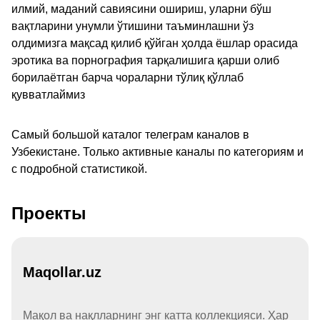
илмий, маданий савиясини ошириш, уларни бўш
вақтларини унумли ўтишини таъминлашни ўз
олдимизга мақсад қилиб қўйган ҳолда ёшлар орасида
эротика ва порнография тарқалишига қарши олиб
борилаётган барча чораларни тўлиқ қўллаб
қувватлаймиз
Самый большой каталог телеграм каналов в
Узбекистане. Только активные каналы по категориям и
с подробной статистикой.
Проекты
Maqollar.uz
Мақол ва нақлларнинг энг катта коллекцияси. Ҳар