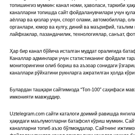
топишингиз мумкин: канал номи, ҳаволаси, таркиби ҳа
каналларни топишда сайт фойдаланувчилари учун қулайл
аёллар ва қизлар учун, спорт олами, автомобиллар, ол
органлари, юмор ва кулгу, диний ва маърифий, таълим
лайфхаклар, пазандачилик, технологиялар, санъат, фо
Ҳар бир канал бўйича исталган муддат оралиғида батаф
Каналлар админлари учун статистиканинг фойдали тара
мониторингини олиб бориш ва аъзоар сонидаги ўзгариш
каналлари рўйхатини рукнларга ажратилган ҳолда кўр
Булардан ташқари сайтимизда “Топ-100” саҳифаси мав
имконияти мавжуддир.
Uztelegram.com сайти каталоги доимий равишда янгила
ҳақидаги маълумотларни батафсил кўриш мумкин. Сайт
каналларни топиб аъзо бўлмоқдалар. Сайтнинг ижтимо