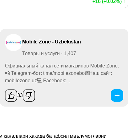
+16 (+0.02%) ↑
Mobile Zone - Uzbekistan
Товары и услуги · 1,407
Официальный канал сети магазинов Mobile Zone.
📲 Telegram-бот: t.me/mobilezonebot🌐Наш сайт:
mobilezone.uz💻 Facebook:...
33
рам каналлари ҳақида батафсил маълумотларни