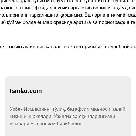
ринчилардан бўлиб маълумотга эга бўляптилар. Шу билан б
а контентнинг фойдаланувчиларга етиб боришига ҳамда ин
ериалларининг тарқалишига қаршимиз. Ёшларнинг илмий, м
иб қўйган ҳолда ёшлар орасида эротика ва порнография т
е. Только активные каналы по категориям и с подробной ст
Ismlar.com
Ўзбек Исмларнинг тўлиқ, батафсил маъноси, келиб
чиқиши, шакллари. Ўзингиз ва яқинларингизни
исмлари маъносини билиб олинг.