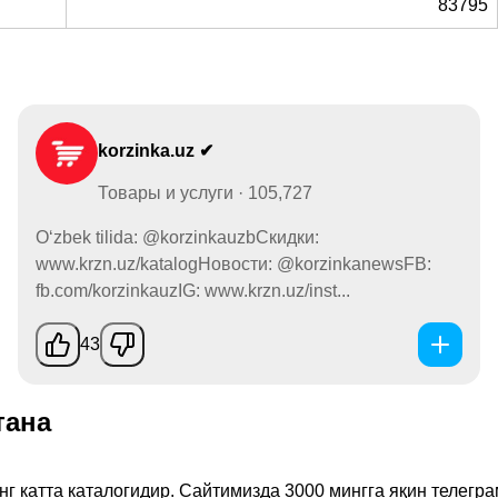
83795
korzinka.uz ✔
Товары и услуги · 105,727
O‘zbek tilida: @korzinkauzbСкидки:
www.krzn.uz/katalogНовости: @korzinkanewsFB:
fb.com/korzinkauzIG: www.krzn.uz/inst...
43
тана
инг катта каталогидир. Сайтимизда 3000 мингга яқин телег