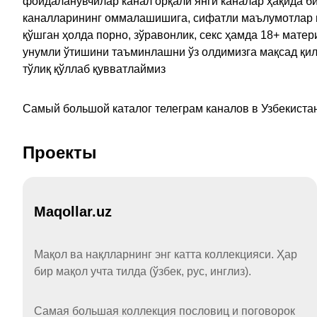
фойдаланувчилар канал орқали янги каналар ҳақида би
каналларининг оммалашишига, сифатли маълумотлар в
қўшган ҳолда порно, зўравонлик, секс ҳамда 18+ мат
унумли ўтишини таъминлашни ўз олдимизга мақсад қил
тўлиқ қўллаб қувватлаймиз
Самый большой каталог телеграм каналов в Узбекистан
Проекты
Maqollar.uz
Мақол ва нақлларнинг энг катта коллекцияси. Ҳар
бир мақол учта тилда (ўзбек, рус, инглиз).
Самая большая коллекция пословиц и поговорок