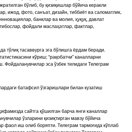
ажратилган бўлиб, бу қизиқишлар бўйича керакли
, ижод, фото, санъат, дизайн, тиббиёт ва саломатлик,
инновациялар, банклар ва молия, ҳуқуқ, давлат
қтибослар, фойдали маслаҳатлар, фактлар,
да тўлиқ тасаввурга эга бўлишга ёрдам беради.
татистикасини кўриш; “рақобатчи” каналларни
ш. Фойдаланувчилар эса ўзбек тилидаги Телеграм
улардаги батафсил ўзгаришлари билан кузатиш
ҳифамизда сайтга қўшилган барча янги каналлар
нувчилар ўзларини қизиқтирган мавзу бўйича
ар фаол иш олиб боряпти. Телеграм тармоғида кўплаб