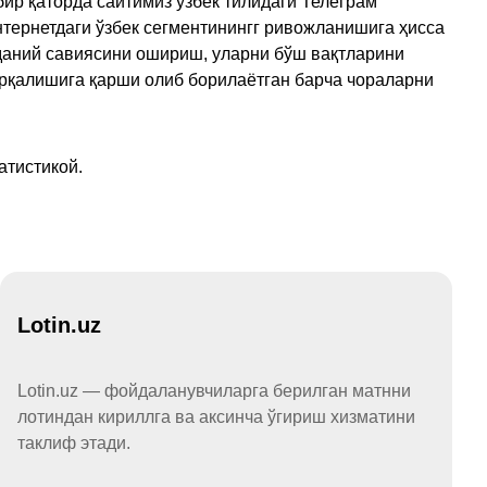
ир қаторда сайтимиз ўзбек тилидаги Телеграм
тернетдаги ўзбек сегментинингг ривожланишига ҳисса
аданий савиясини ошириш, уларни бўш вақтларини
арқалишига қарши олиб борилаётган барча чораларни
атистикой.
Lotin.uz
Lotin.uz — фойдаланувчиларга берилган матнни
лотиндан кириллга ва аксинча ўгириш хизматини
таклиф этади.