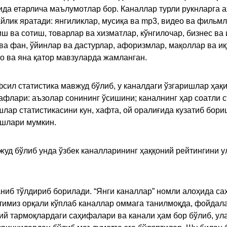
қида етарлича маълумотлар бор. Каналлар турли рукнларга 
ик яратади: янгиликлар, мусиқа ва mp3, видео ва фильмлар
иш ва сотиш, товарлар ва хизматлар, кўнгилочар, бизнес ва 
 ва фан, ўйинлар ва дастурлар, афоризмлар, мақоллар ва и
то ва яна қатор мавзуларда жамланган.
сил статистика мавжуд бўлиб, у каналдаги ўзгаришлар ҳақи
флари: аъзолар сонининг ўсишини; каналнинг ҳар соатли с
лар статистикасини кун, хафта, ой оралиғида кузатиб бори
ишлари мумкин.
жуд бўлиб унда ўзбек каналларининг ҳаққоний рейтингини 
ниб тўлдириб борилади. “Янги каналлар” номли алоҳида са
имиз орқали кўплаб каналлар оммага танилмоқда, фойдала
ий тармоқлардаги саҳифалари ва канали ҳам бор бўлиб, ул