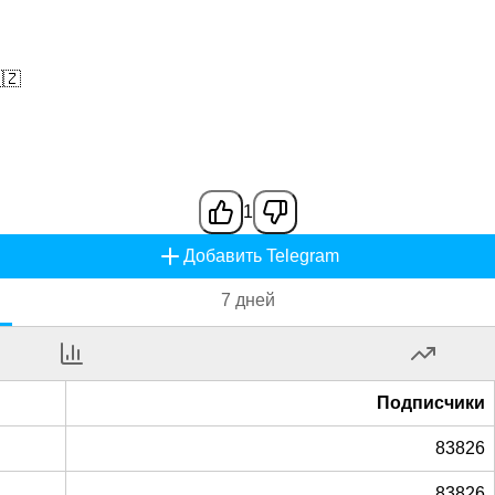
🇿
1
Добавить Telegram
7 дней
Подписчики
83826
83826