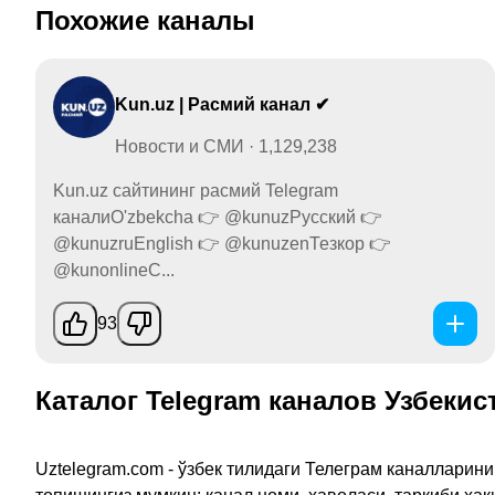
Похожие каналы
Kun.uz | Расмий канал ✔
Новости и СМИ · 1,129,238
Kun.uz сайтининг расмий Telegram
каналиO'zbekcha 👉 @kunuzРусский 👉
@kunuzruEnglish 👉 @kunuzenТезкор 👉
@kunonlineС...
93
Каталог Telegram каналов Узбекис
Uztelegram.com - ўзбек тилидаги Телеграм каналларин