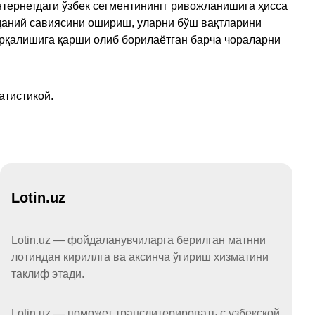
тернетдаги ўзбек сегментинингг ривожланишига ҳисса
аданий савиясини ошириш, уларни бўш вақтларини
арқалишига қарши олиб борилаётган барча чораларни
атистикой.
Lotin.uz
Lotin.uz — фойдаланувчиларга берилган матнни
лотиндан кириллга ва аксинча ўгириш хизматини
таклиф этади.
Lotin.uz — поможет транслитерировать с узбекской