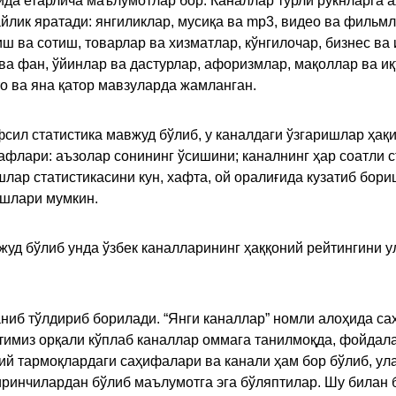
қида етарлича маълумотлар бор. Каналлар турли рукнларга 
ик яратади: янгиликлар, мусиқа ва mp3, видео ва фильмлар
иш ва сотиш, товарлар ва хизматлар, кўнгилочар, бизнес ва 
 ва фан, ўйинлар ва дастурлар, афоризмлар, мақоллар ва и
то ва яна қатор мавзуларда жамланган.
сил статистика мавжуд бўлиб, у каналдаги ўзгаришлар ҳақи
флари: аъзолар сонининг ўсишини; каналнинг ҳар соатли с
лар статистикасини кун, хафта, ой оралиғида кузатиб бори
ишлари мумкин.
жуд бўлиб унда ўзбек каналларининг ҳаққоний рейтингини 
ниб тўлдириб борилади. “Янги каналлар” номли алоҳида са
имиз орқали кўплаб каналлар оммага танилмоқда, фойдала
ий тармоқлардаги саҳифалари ва канали ҳам бор бўлиб, ул
ринчилардан бўлиб маълумотга эга бўляптилар. Шу билан б