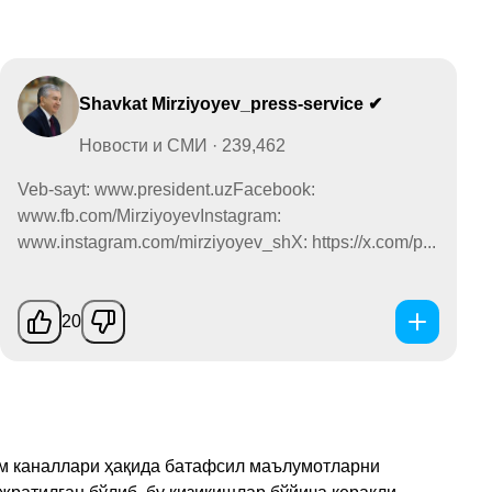
Shavkat Mirziyoyev_press-service ✔
Новости и СМИ · 239,462
Veb-sayt: www.president.uzFacebook:
www.fb.com/MirziyoyevInstagram:
www.instagram.com/mirziyoyev_shX: https://x.com/p...
20
рам каналлари ҳақида батафсил маълумотларни