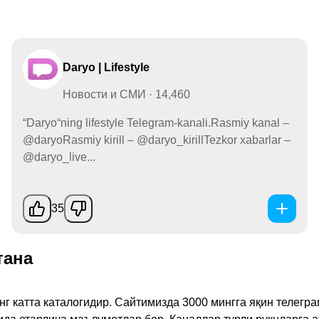
Daryo | Lifestyle
Новости и СМИ · 14,460
“Daryo“ning lifestyle Telegram-kanali.Rasmiy kanal –
@daryoRasmiy kirill – @daryo_kirillTezkor xabarlar –
@daryo_live...
35
тана
инг катта каталогидир. Сайтимизда 3000 мингга яқин телег