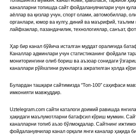
топишингиз мумкин: канал номи, ҳаволаси, таркиби ҳа
каналларни топишда сайт фойдаланувчилари учун қулайл
аёллар ва қизлар учун, спорт олами, автомобиллар, ол
органлари, юмор ва кулгу, диний ва маърифий, таълим
лайфхаклар, пазандачилик, технологиялар, санъат, фо
Ҳар бир канал бўйича исталган муддат оралиғида батаф
Каналлар админлари учун статистиканинг фойдали тара
мониторингини олиб бориш ва аъзоар сонидаги ўзгариш
каналлари рўйхатини рукнларга ажратилган ҳолда кўр
Булардан ташқари сайтимизда “Топ-100” саҳифаси мав
имконияти мавжуддир.
Uztelegram.com сайти каталоги доимий равишда янгила
ҳақидаги маълумотларни батафсил кўриш мумкин. Сайт
каналларни топиб аъзо бўлмоқдалар. Сайтнинг ижтимо
фойдаланувчилар канал орқали янги каналар ҳақида би