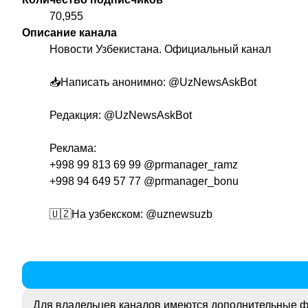
70,955
Описание канала
Новости Узбекистана. Официальный канал
📥Написать анонимно:
@UzNewsAskBot
Редакция:
@UzNewsAskBot
Реклама:
+998 99 813 69 99
@prmanager_ramz
+998 94 649 57 77
@prmanager_bonu
🇺🇿На узбекском:
@uznewsuzb
Для владельцев каналов имеются дополнительные ф