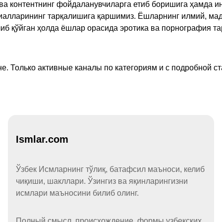
а контентнинг фойдаланувчиларга етиб боришига ҳамда ин
ериалларининг тарқалишига қаршимиз. Ёшларнинг илмий, м
иб қўйган ҳолда ёшлар орасида эротика ва порнография т
е. Только активные каналы по категориям и с подробной ст
Ismlar.com
Ўзбек Исмларнинг тўлиқ, батафсил маъноси, келиб
чиқиши, шакллари. Ўзингиз ва яқинларингизни
исмлари маъносини билиб олинг.
Полный смысл, происхождение, формы узбекских