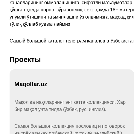
каналларининг оммалашишига, сифатли маълумотлар в
қўшган ҳолда порно, зўравонлик, секс ҳамда 18+ мат
унумли ўтишини таъминлашни ўз олдимизга мақсад қил
тўлиқ қўллаб қувватлаймиз
Самый большой каталог телеграм каналов в Узбекистан
Проекты
Maqollar.uz
Мақол ва нақлларнинг энг катта коллекцияси. Ҳар
бир мақол учта тилда (ўзбек, рус, инглиз).
Самая большая коллекция пословиц и поговорок
на трёх языках (узбекский, русский, английский.)