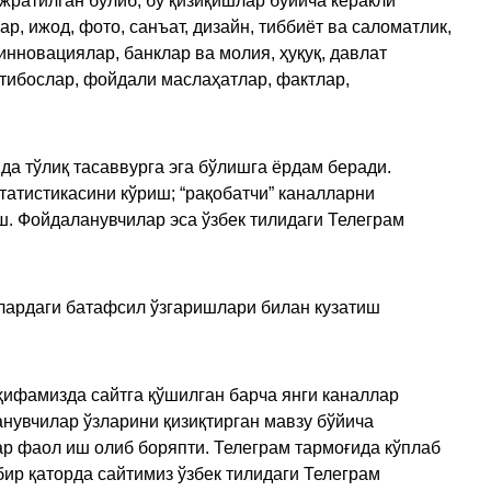
ажратилган бўлиб, бу қизиқишлар бўйича керакли
, ижод, фото, санъат, дизайн, тиббиёт ва саломатлик,
инновациялар, банклар ва молия, ҳуқуқ, давлат
қтибослар, фойдали маслаҳатлар, фактлар,
да тўлиқ тасаввурга эга бўлишга ёрдам беради.
татистикасини кўриш; “рақобатчи” каналларни
ш. Фойдаланувчилар эса ўзбек тилидаги Телеграм
улардаги батафсил ўзгаришлари билан кузатиш
ҳифамизда сайтга қўшилган барча янги каналлар
нувчилар ўзларини қизиқтирган мавзу бўйича
ар фаол иш олиб боряпти. Телеграм тармоғида кўплаб
ир қаторда сайтимиз ўзбек тилидаги Телеграм