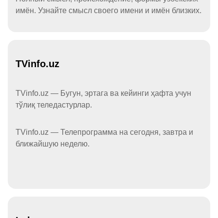
имён. Узнайте смысл своего имени и имён близких.
TVinfo.uz
TVinfo.uz — Бугун, эртага ва кейинги ҳафта учун
тўлиқ теледастурлар.
TVinfo.uz — Телепрограмма на сегодня, завтра и
ближайшую неделю.