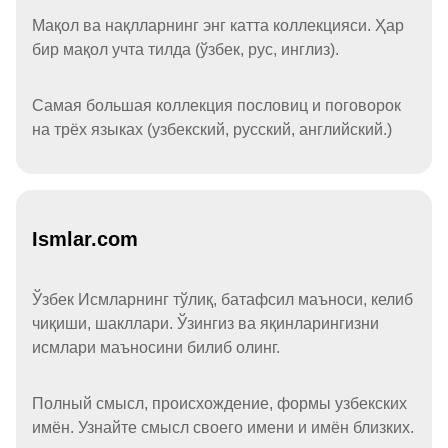
Мақол ва нақлларнинг энг катта коллекцияси. Ҳар
бир мақол учта тилда (ўзбек, рус, инглиз).
Самая большая коллекция пословиц и поговорок
на трёх языках (узбекский, русский, английский.)
Ismlar.com
Ўзбек Исмларнинг тўлиқ, батафсил маъноси, келиб
чиқиши, шакллари. Ўзингиз ва яқинларингизни
исмлари маъносини билиб олинг.
Полный смысл, происхождение, формы узбекских
имён. Узнайте смысл своего имени и имён близких.