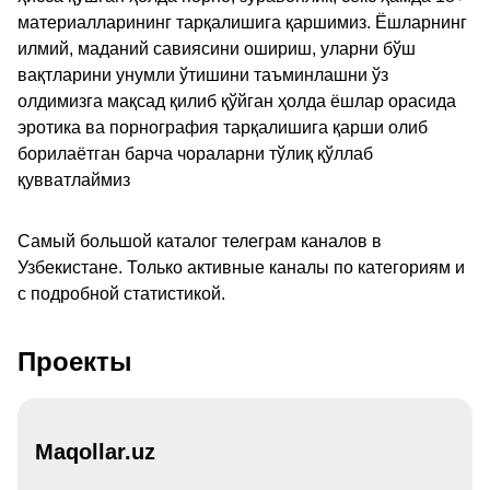
материалларининг тарқалишига қаршимиз. Ёшларнинг
илмий, маданий савиясини ошириш, уларни бўш
вақтларини унумли ўтишини таъминлашни ўз
олдимизга мақсад қилиб қўйган ҳолда ёшлар орасида
эротика ва порнография тарқалишига қарши олиб
борилаётган барча чораларни тўлиқ қўллаб
қувватлаймиз
Самый большой каталог телеграм каналов в
Узбекистане. Только активные каналы по категориям и
с подробной статистикой.
Проекты
Maqollar.uz