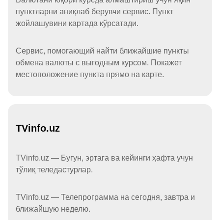
пунктларни аниқлаб берувчи сервис. Пункт
жойлашувини картада кўрсатади.
Сервис, помогающий найти ближайшие пункты
обмена валюты с выгодным курсом. Покажет
местоположение пункта прямо на карте.
TVinfo.uz
TVinfo.uz — Бугун, эртага ва кейинги ҳафта учун
тўлиқ теледастурлар.
TVinfo.uz — Телепрограмма на сегодня, завтра и
ближайшую неделю.