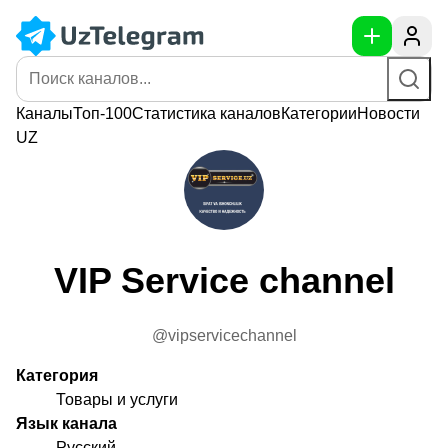
Каналы
Топ-100
Статистика
каналов
Категории
Новости
UZ
VIP Service channel
@vipservicechannel
Категория
Товары и услуги
Язык канала
Русский