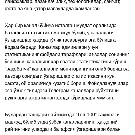
лайфхаклар, пазандачилик, технологиялар, санъат,
фото ва яна қатор мавзуларда жамланган.
Ҳар бир канал бўйича исталган муддат оралиғида
батафсил статистика мавжуд бўлиб, у каналдаги
ўзгаришлар ҳақида тўлиқ тасаввурга эга бўлишга
ёрдам беради. Каналлар админлари учун
статистиканинг фойдали тарафлари: аъзолар сонининг
ўсишини; каналнинг ҳар соатли статистикасини кўриш;
“рақобатчи” каналларни мониторингини олиб бориш ва
аъзоар сонидаги ўзгаришлар статистикасини кун,
хафта, ой оралиғида кузатиб бориш. Фойдаланувчилар
эса ўзбек тилидаги Телеграм каналлари рўйхатини
рукнларга ажратилган ҳолда кўришлари мумкин.
Булардан ташқари сайтимизда “Топ-100” саҳифаси
мавжуд бўлиб унда ўзбек каналларининг ҳаққоний
рейтингини улардаги батафсил ўзгаришлари билан