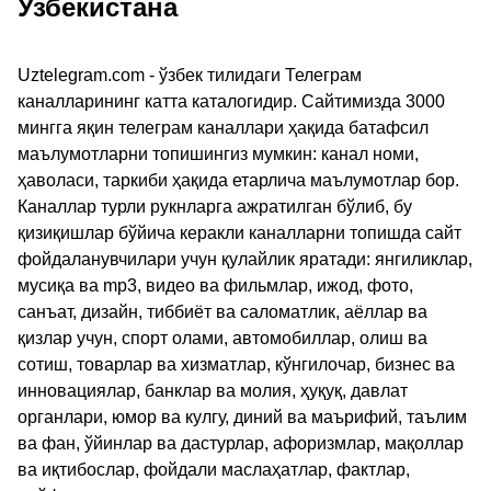
Узбекистана
Uztelegram.com - ўзбек тилидаги Телеграм
каналларининг катта каталогидир. Сайтимизда 3000
мингга яқин телеграм каналлари ҳақида батафсил
маълумотларни топишингиз мумкин: канал номи,
ҳаволаси, таркиби ҳақида етарлича маълумотлар бор.
Каналлар турли рукнларга ажратилган бўлиб, бу
қизиқишлар бўйича керакли каналларни топишда сайт
фойдаланувчилари учун қулайлик яратади: янгиликлар,
мусиқа ва mp3, видео ва фильмлар, ижод, фото,
санъат, дизайн, тиббиёт ва саломатлик, аёллар ва
қизлар учун, спорт олами, автомобиллар, олиш ва
сотиш, товарлар ва хизматлар, кўнгилочар, бизнес ва
инновациялар, банклар ва молия, ҳуқуқ, давлат
органлари, юмор ва кулгу, диний ва маърифий, таълим
ва фан, ўйинлар ва дастурлар, афоризмлар, мақоллар
ва иқтибослар, фойдали маслаҳатлар, фактлар,