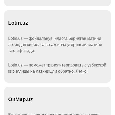
Lotin.uz
Lotin.uz — фойдаланувчиларга берилган матнни
лотиндан кириллга ва аксинча ўгириш хизматини
таклиф этади.
Lotin.uz — поможет транслитерировать с узбекской
кириллицы на латиницу и обратно. Легко!
OnMap.uz
Валютани юқори курсда алмаштириш учун яқин