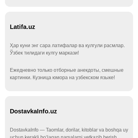
Latifa.uz
Ҳар куни энг сара латифалар ва кулгули расмлар.
Ўзбек тилидаги кулгу маркази!
Ежедневно только отборные анекдоты, смешные
картинки. Кузница юмора на узбекском языке!
DostavkaInfo.uz
DostavkaInfo — Taomlar, dorilar, kitoblar va boshqa uy
uchun kerakli boʻlagan narsalarni yetkazib berish