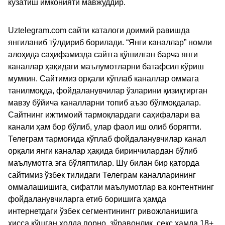
кузатиш имконияти мавжуддир.
Uztelegram.com сайти каталоги доимий равишда
янгиланиб тўлдириб борилади. “Янги каналлар” номли
алоҳида саҳифамизда сайтга қўшилган барча янги
каналлар ҳақидаги маълумотларни батафсил кўриш
мумкин. Сайтимиз орқали кўплаб каналлар оммага
танилмоқда, фойдаланувчилар ўзларини қизиқтирган
мавзу бўйича каналларни топиб аъзо бўлмоқдалар.
Сайтнинг ижтимоий тармоқлардаги саҳифалари ва
канали ҳам бор бўлиб, улар фаол иш олиб боряпти.
Телеграм тармоғида кўплаб фойдаланувчилар канал
орқали янги каналар ҳақида биринчилардан бўлиб
маълумотга эга бўляптилар. Шу билан бир қаторда
сайтимиз ўзбек тилидаги Телеграм каналларининг
оммалашишига, сифатли маълумотлар ва контентнинг
фойдаланувчиларга етиб боришига ҳамда
интернетдаги ўзбек сегментинингг ривожланишига
ҳисса қўшган ҳолда порно, зўравонлик, секс ҳамда 18+