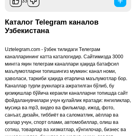
33
Каталог Telegram каналов
Узбекистана
Uztelegram.com - ўзбек тилидаги Телеграм
каналларининг катта каталогидир. Сайтимизда 3000
мингга яқин телеграм каналлари ҳақида батафсил
маълумотларни топишингиз мумкин: канал номи,
ҳаволаси, таркиби ҳақида етарлича маълумотлар бор.
Каналлар турли рукнларга ажратилган бўлиб, бу
қизиқишлар бўйича керакли каналларни топишда сайт
фойдаланувчилари учун қулайлик яратади: янгиликлар,
мусиқа ва mp3, видео ва фильмлар, ижод, фото,
санъат, дизайн, тиббиёт ва саломатлик, аёллар ва
қизлар учун, спорт олами, автомобиллар, олиш ва
сотиш, товарлар ва хизматлар, кўнгилочар, бизнес ва