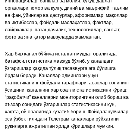
инновациялар, банклар ва молия, ҳуқуқ, давлат
органлари, юмор ва кулгу, диний ва маърифий, таълим
ва фан, ўйинлар ва дастурлар, афоризмлар, мақоллар
ва иқтибослар, фойдали маслаҳатлар, фактлар,
лайфхаклар, пазандачилик, технологиялар, санъат,
фото ва яна қатор мавзуларда жамланган.
Ҳар бир канал бўйича исталган муддат оралиғида
батафсил статистика мавжуд бўлиб, у каналдаги
ўзгаришлар ҳақида тўлиқ тасаввурга эга бўлишга
ёрдам беради. Каналлар админлари учун
статистиканинг фойдали тарафлари: аъзолар сонининг
ўсишини; каналнинг ҳар соатли статистикасини кўриш;
“рақобатчи” каналларни мониторингини олиб бориш ва
аъзоар сонидаги ўзгаришлар статистикасини кун,
хафта, ой оралиғида кузатиб бориш. Фойдаланувчилар
эса ўзбек тилидаги Телеграм каналлари рўйхатини
рукнларга ажратилган ҳолда кўришлари мумкин.