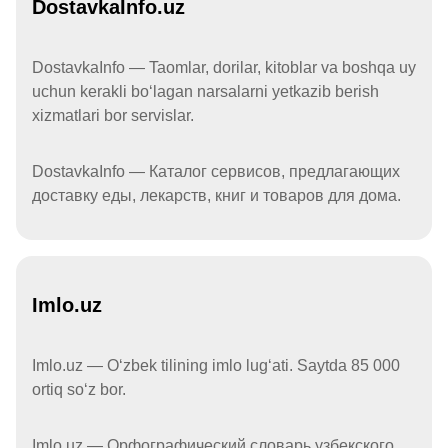
DostavkaInfo.uz
DostavkaInfo — Taomlar, dorilar, kitoblar va boshqa uy
uchun kerakli boʻlagan narsalarni yetkazib berish
xizmatlari bor servislar.
DostavkaInfo — Каталог сервисов, предлагающих
доставку еды, лекарств, книг и товаров для дома.
Imlo.uz
Imlo.uz — Oʻzbek tilining imlo lugʻati. Saytda 85 000
ortiq soʻz bor.
Imlo.uz — Орфографический словарь узбекского