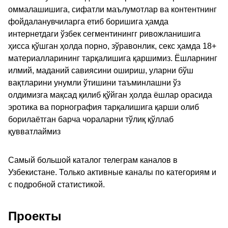
оммалашишига, сифатли маълумотлар ва контентнинг
фойдаланувчиларга етиб боришига ҳамда
интернетдаги ўзбек сегментинингг ривожланишига
ҳисса қўшган ҳолда порно, зўравонлик, секс ҳамда 18+
материалларининг тарқалишига қаршимиз. Ёшларнинг
илмий, маданий савиясини ошириш, уларни бўш
вақтларини унумли ўтишини таъминлашни ўз
олдимизга мақсад қилиб қўйган ҳолда ёшлар орасида
эротика ва порнография тарқалишига қарши олиб
борилаётган барча чораларни тўлиқ қўллаб
қувватлаймиз
Самый большой каталог телеграм каналов в
Узбекистане. Только активные каналы по категориям и
с подробной статистикой.
Проекты