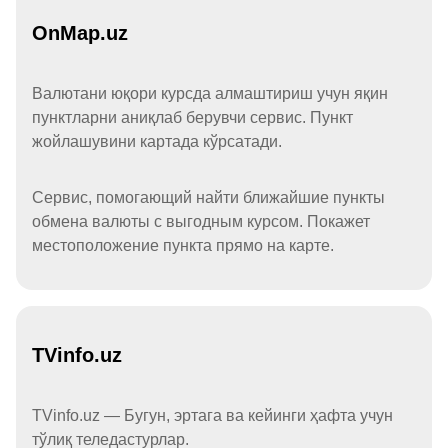
OnMap.uz
Валютани юқори курсда алмаштириш учун яқин
пунктларни аниқлаб берувчи сервис. Пункт
жойлашувини картада кўрсатади.
Сервис, помогающий найти ближайшие пункты
обмена валюты с выгодным курсом. Покажет
местоположение пункта прямо на карте.
TVinfo.uz
TVinfo.uz — Бугун, эртага ва кейинги ҳафта учун
тўлиқ теледастурлар.