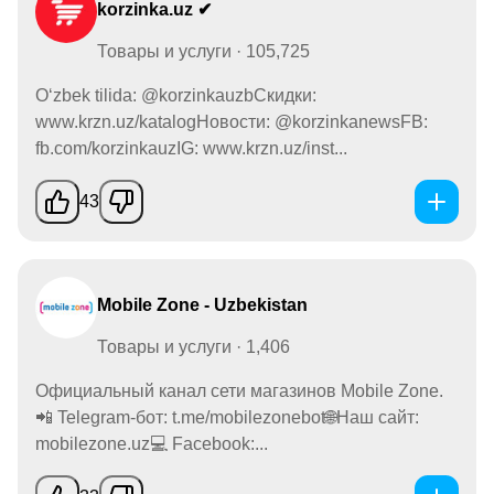
korzinka.uz ✔
Товары и услуги · 105,725
O‘zbek tilida: @korzinkauzbСкидки:
www.krzn.uz/katalogНовости: @korzinkanewsFB:
fb.com/korzinkauzIG: www.krzn.uz/inst...
43
Mobile Zone - Uzbekistan
Товары и услуги · 1,406
Официальный канал сети магазинов Mobile Zone.
📲 Telegram-бот: t.me/mobilezonebot🌐Наш сайт:
mobilezone.uz💻 Facebook:...