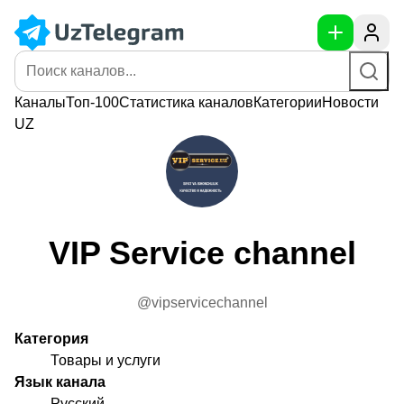
Каналы
Топ-100
Статистика
каналов
Категории
Новости
UZ
VIP Service channel
@vipservicechannel
Категория
Товары и услуги
Язык канала
Русский