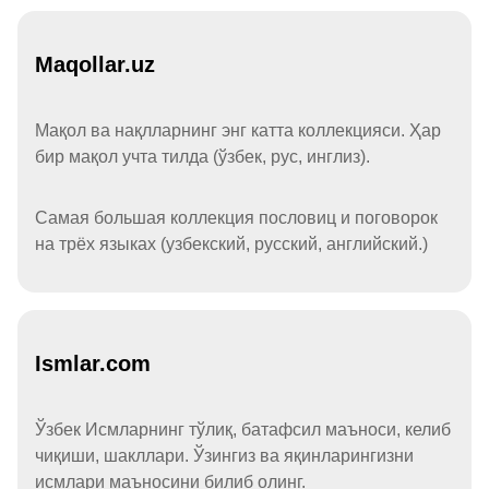
Maqollar.uz
Мақол ва нақлларнинг энг катта коллекцияси. Ҳар
бир мақол учта тилда (ўзбек, рус, инглиз).
Самая большая коллекция пословиц и поговорок
на трёх языках (узбекский, русский, английский.)
Ismlar.com
Ўзбек Исмларнинг тўлиқ, батафсил маъноси, келиб
чиқиши, шакллари. Ўзингиз ва яқинларингизни
исмлари маъносини билиб олинг.