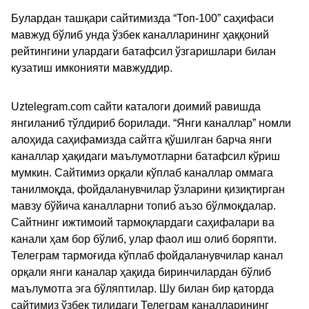
Булардан ташқари сайтимизда “Топ-100” саҳифаси
мавжуд бўлиб унда ўзбек каналларининг ҳаққоний
рейтингини улардаги батафсил ўзгаришлари билан
кузатиш имконияти мавжуддир.
Uztelegram.com сайти каталоги доимий равишда
янгиланиб тўлдириб борилади. “Янги каналлар” номли
алоҳида саҳифамизда сайтга қўшилган барча янги
каналлар ҳақидаги маълумотларни батафсил кўриш
мумкин. Сайтимиз орқали кўплаб каналлар оммага
танилмоқда, фойдаланувчилар ўзларини қизиқтирган
мавзу бўйича каналларни топиб аъзо бўлмоқдалар.
Сайтнинг ижтимоий тармоқлардаги саҳифалари ва
канали ҳам бор бўлиб, улар фаол иш олиб боряпти.
Телеграм тармоғида кўплаб фойдаланувчилар канал
орқали янги каналар ҳақида биринчилардан бўлиб
маълумотга эга бўляптилар. Шу билан бир қаторда
сайтимиз ўзбек тилидаги Телеграм каналларининг