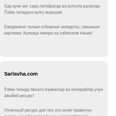
Ҳар куни энг сара латифалар ва кулгули расмлар.
Ўзбек тилидаги кулгу маркази!
Ежедневно только отборные анекдоты, смешные
картинки. Кузница юмора на узбекском языке!
Sarlavha.com
Ўзбек тилида бехато ёзувчилар ва копирайтер учун
ажойиб ресурс!
Отличный ресурс для тех, кто хочет грамотно