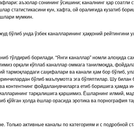
флари: аъзолар сонининг ўсишини; каналнинг ҳар соатли с
лар статистикасини кун, хафта, ой оралиғида кузатиб бори
ишлари мумкин.
жуд бўлиб унда ўзбек каналларининг ҳаққоний рейтингини 
ниб тўлдириб борилади. “Янги каналлар” номли алоҳида са
имиз орқали кўплаб каналлар оммага танилмоқда, фойдала
ий тармоқлардаги саҳифалари ва канали ҳам бор бўлиб, ул
ринчилардан бўлиб маълумотга эга бўляптилар. Шу билан б
а контентнинг фойдаланувчиларга етиб боришига ҳамда ин
ериалларининг тарқалишига қаршимиз. Ёшларнинг илмий, м
иб қўйган ҳолда ёшлар орасида эротика ва порнография т
е. Только активные каналы по категориям и с подробной ст