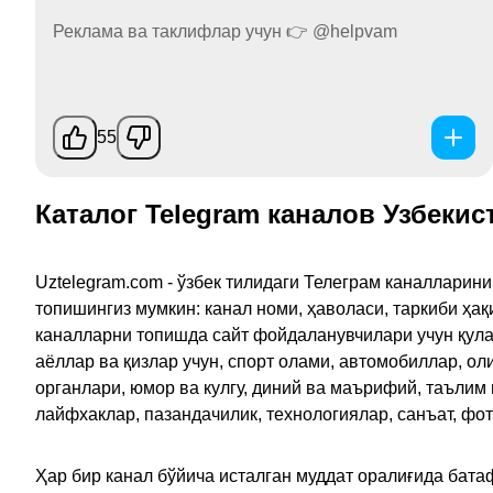
Реклама ва таклифлар учун 👉 @helpvam
55
Каталог Telegram каналов Узбекис
Uztelegram.com - ўзбек тилидаги Телеграм каналларин
топишингиз мумкин: канал номи, ҳаволаси, таркиби ҳа
каналларни топишда сайт фойдаланувчилари учун қулайл
аёллар ва қизлар учун, спорт олами, автомобиллар, ол
органлари, юмор ва кулгу, диний ва маърифий, таълим
лайфхаклар, пазандачилик, технологиялар, санъат, фо
Ҳар бир канал бўйича исталган муддат оралиғида батаф