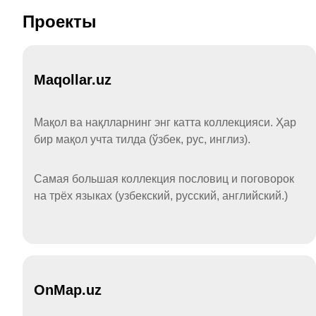
Проекты
Maqollar.uz
Мақол ва нақлларнинг энг катта коллекцияси. Ҳар
бир мақол учта тилда (ўзбек, рус, инглиз).
Самая большая коллекция пословиц и поговорок
на трёх языках (узбекский, русский, английский.)
OnMap.uz