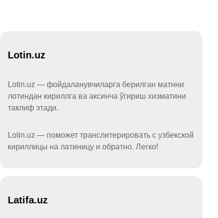
Lotin.uz
Lotin.uz — фойдаланувчиларга берилган матнни
лотиндан кириллга ва аксинча ўгириш хизматини
таклиф этади.
Lotin.uz — поможет транслитерировать с узбекской
кириллицы на латиницу и обратно. Легко!
Latifa.uz