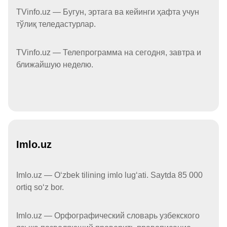
TVinfo.uz — Бугун, эртага ва кейинги ҳафта учун
тўлиқ теледастурлар.
TVinfo.uz — Телепрограмма на сегодня, завтра и
ближайшую неделю.
Imlo.uz
Imlo.uz — Oʻzbek tilining imlo lugʻati. Saytda 85 000
ortiq soʻz bor.
Imlo.uz — Орфографический словарь узбекского