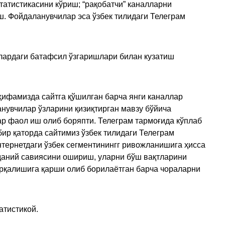
татистикасини кўриш; “рақобатчи” каналларни
ш. Фойдаланувчилар эса ўзбек тилидаги Телеграм
улардаги батафсил ўзгаришлари билан кузатиш
ҳифамизда сайтга қўшилган барча янги каналлар
нувчилар ўзларини қизиқтирган мавзу бўйича
ар фаол иш олиб боряпти. Телеграм тармоғида кўплаб
ир қаторда сайтимиз ўзбек тилидаги Телеграм
тернетдаги ўзбек сегментинингг ривожланишига ҳисса
аданий савиясини ошириш, уларни бўш вақтларини
арқалишига қарши олиб борилаётган барча чораларни
атистикой.