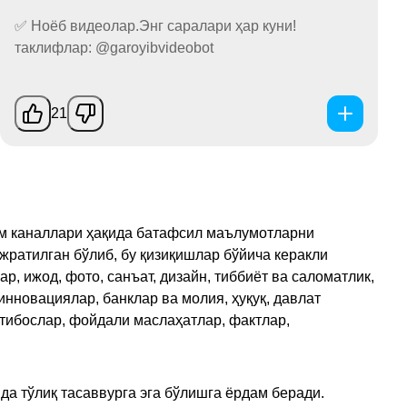
✅ Ноёб видеолар.Энг саралари ҳар куни!
таклифлар: @garoyibvideobot
21
рам каналлари ҳақида батафсил маълумотларни
ажратилган бўлиб, бу қизиқишлар бўйича керакли
, ижод, фото, санъат, дизайн, тиббиёт ва саломатлик,
инновациялар, банклар ва молия, ҳуқуқ, давлат
қтибослар, фойдали маслаҳатлар, фактлар,
да тўлиқ тасаввурга эга бўлишга ёрдам беради.