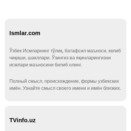
Ismlar.com
Ўзбек Исмларнинг тўлиқ, батафсил маъноси, келиб
чиқиши, шакллари. Ўзингиз ва яқинларингизни
исмлари маъносини билиб олинг.
Полный смысл, происхождение, формы узбекских
имён. Узнайте смысл своего имени и имён близких.
TVinfo.uz