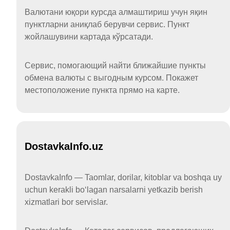
Валютани юқори курсда алмаштириш учун яқин
пунктларни аниқлаб берувчи сервис. Пункт
жойлашувини картада кўрсатади.
Сервис, помогающий найти ближайшие пункты
обмена валюты с выгодным курсом. Покажет
местоположение пункта прямо на карте.
DostavkaInfo.uz
DostavkaInfo — Taomlar, dorilar, kitoblar va boshqa uy
uchun kerakli boʻlagan narsalarni yetkazib berish
xizmatlari bor servislar.