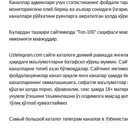
Каналлар админлари учун статистиканинг фойдали тара
мониторингини олиб бориш ва аъзоар сонидаги ўзгариш
каналлари рўйхатини рукнларга ажратилган ҳолда кўр
Булардан ташқари сайтимизда “Топ-100” саҳифаси мав
имконияти мавжуддир.
Uztelegram.com сайти каталоги доимий равишда янгила
ҳақидаги маълумотларни батафсил кўриш мумкин. Сайт
каналларни топиб аъзо бўлмоқдалар. Сайтнинг ижтимо
фойдаланувчилар канал орқали янги каналар ҳақида би
каналларининг оммалашишига, сифатли маълумотлар в
қўшган ҳолда порно, зўравонлик, секс ҳамда 18+ мат
унумли ўтишини таъминлашни ўз олдимизга мақсад қил
тўлиқ қўллаб қувватлаймиз
Самый большой каталог телеграм каналов в Узбекистан