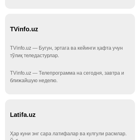
TVinfo.uz
TVinfo.uz — Бугун, эртага ва кейинги ҳафта учун
тўлиқ теледастурлар.
TVinfo.uz — Телепрограмма на сегодня, завтра и
ближайшую неделю.
Latifa.uz
Ҳар куни энг сара латифалар ва кулгули расмлар.