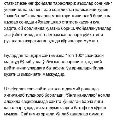
статистиканинг фойдали тарафлари: аъзолар сонининг
ўсишини; каналнинг ҳар соатли статистикасини кўриш;
“рақобатчи” каналларни мониторингини олиб бориш ва
аъзоар сонидаги ўзгаришлар статистикасини кун,
хафта, ой оралиғида кузатиб бориш. Фойдаланувчилар
эса ўзбек тилидаги Телеграм каналлари рўйхатини
рукнларга ажратилган ҳолда кўришлари мумкин.
Булардан ташқари сайтимизда “Топ-100” саҳифаси
мавжуд бўлиб унда ўзбек каналларининг ҳаққоний
рейтингини улардаги батафсил ўзгаришлари билан
кузатиш имконияти мавжуддир.
Uztelegram.com сайти каталоги доимий равишда
янгиланиб тўлдириб борилади. “Янги каналлар” номли
алоҳида саҳифамизда сайтга қўшилган барча янги
каналлар ҳақидаги маълумотларни батафсил кўриш
мумкин. Сайтимиз орқали кўплаб каналлар оммага