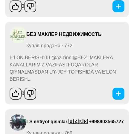
0
БЕЗ МАКЛЕР НЕДВИЖИМОСТЬ
Купля-продажа · 772
E'LON BERISH:👉🏻 @azizinni@BEZ_MAKLERA
KANALLARIMIZ VAZIFASI FUQAROLAR
QIYNALMASDAN UY-JOY TOPISHIDA VA E'LON
BERISH...
0
LS ehtiyot qismlar 🇺🇿🇰🇷 +998903565727
Купля-продажа · 769