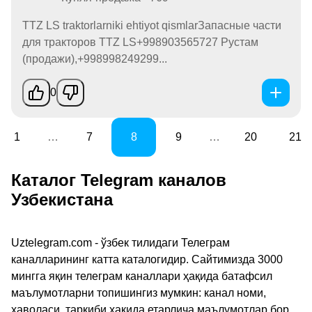
TTZ LS traktorlarniki ehtiyot qismlarЗапасные части
для тракторов TTZ LS+998903565727 Рустам
(продажи),+998998249299...
0
1
…
7
8
9
…
20
21
Каталог Telegram каналов
Узбекистана
Uztelegram.com - ўзбек тилидаги Телеграм
каналларининг катта каталогидир. Сайтимизда 3000
мингга яқин телеграм каналлари ҳақида батафсил
маълумотларни топишингиз мумкин: канал номи,
ҳаволаси, таркиби ҳақида етарлича маълумотлар бор.