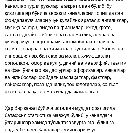
Каналлар турли рукнларга ажратилган бўлиб, бу
қизиқишлар бўйича керакли каналларни топишда сайт
фойдаланувчилари учун қулайлик яратади: янгиликлар,
мусиқа ва mp3, видео ва фильмлар, ижод, фото,
санъат, дизайн, тиббиёт ва саломатлик, аёллар ва
қизлар учун, спорт олами, автомобиллар, олиш ва
сотиш, товарлар ва хизматлар, кўнгилочар, бизнес ва
инновациялар, банклар ва молия, ҳуқуқ, давлат
органлари, юмор ва кулгу, диний ва маърифий, таълим
ва фан, ўйинлар ва дастурлар, афоризмлар, мақоллар
ва иқтибослар, фойдали маслаҳатлар, фактлар,
лайфхаклар, пазандачилик, технологиялар, санъат,
фото ва яна қатор мавзуларда жамланган.
Ҳар бир канал бўйича исталган муддат оралиғида
батафсил статистика мавжуд бўлиб, у каналдаги
ўзгаришлар ҳақида тўлиқ тасаввурга эга бўлишга
ёрдам беради. Каналлар админлари учун