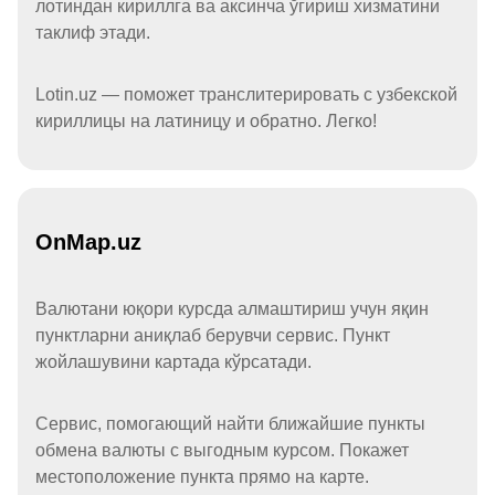
лотиндан кириллга ва аксинча ўгириш хизматини
таклиф этади.
Lotin.uz — поможет транслитерировать с узбекской
кириллицы на латиницу и обратно. Легко!
OnMap.uz
Валютани юқори курсда алмаштириш учун яқин
пунктларни аниқлаб берувчи сервис. Пункт
жойлашувини картада кўрсатади.
Сервис, помогающий найти ближайшие пункты
обмена валюты с выгодным курсом. Покажет
местоположение пункта прямо на карте.