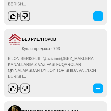
BERISH...
0
БЕЗ РИЕЛТОРОВ
Купля-продажа · 793
E'LON BERISH:👉🏻 @azizinni@BEZ_MAKLERA
KANALLARIMIZ VAZIFASI FUQAROLAR
QIYNALMASDAN UY-JOY TOPISHIDA VA E'LON
BERISH...
0