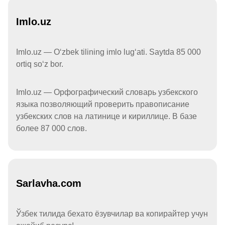
Imlo.uz
Imlo.uz — Oʻzbek tilining imlo lugʻati. Saytda 85 000
ortiq soʻz bor.
Imlo.uz — Орфографический словарь узбекского
языка позволяющий проверить правописание
узбекских слов на латинице и кириллице. В базе
более 87 000 слов.
Sarlavha.com
Ўзбек тилида бехато ёзувчилар ва копирайтер учун