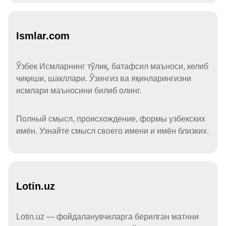
Ismlar.com
Ўзбек Исмларнинг тўлиқ, батафсил маъноси, келиб
чиқиши, шакллари. Ўзингиз ва яқинларингизни
исмлари маъносини билиб олинг.
Полный смысл, происхождение, формы узбекских
имён. Узнайте смысл своего имени и имён близких.
Lotin.uz
Lotin.uz — фойдаланувчиларга берилган матнни