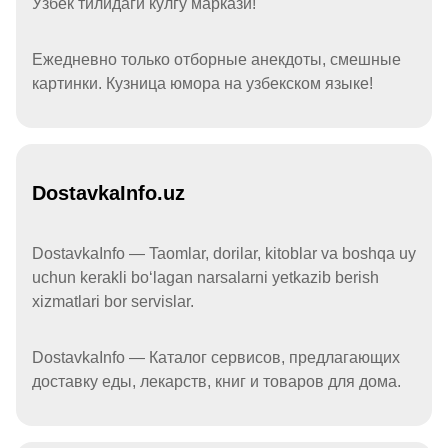
Ўзбек тилидаги кулгу маркази!
Ежедневно только отборные анекдоты, смешные
картинки. Кузница юмора на узбекском языке!
DostavkaInfo.uz
DostavkaInfo — Taomlar, dorilar, kitoblar va boshqa uy
uchun kerakli boʻlagan narsalarni yetkazib berish
xizmatlari bor servislar.
DostavkaInfo — Каталог сервисов, предлагающих
доставку еды, лекарств, книг и товаров для дома.