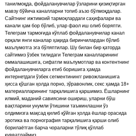
танилмоқда, фойдаланувчилар ўзларини қизиқтирган
мавзу бўйича каналларни топиб аъзо бўлмоқдалар.
Сайтнинг ижтимоий тармоқлардаги саҳифалари ва
канали ҳам бор бўлиб, улар фаол иш олиб боряпти.
Телеграм тармоғида кўплаб фойдаланувчилар канал
орқали янги каналар ҳақида биринчилардан бўлиб
маълумотга эга бўляптилар. Шу билан бир қаторда
сайтимиз ўзбек тилидаги Телеграм каналларининг
оммалашишига, сифатли маълумотлар ва контентнинг
фойдаланувчиларга етиб боришига ҳамда
интернетдаги ўзбек сегментинингг ривожланишига
ҳисса қўшган ҳолда порно, зўравонлик, секс ҳамда 18+
материалларининг тарқалишига қаршимиз. Ёшларнинг
илмий, маданий савиясини ошириш, уларни бўш
вақтларини унумли ўтишини таъминлашни ўз
олдимизга мақсад қилиб қўйган ҳолда ёшлар орасида
эротика ва порнография тарқалишига қарши олиб
борилаётган барча чораларни тўлиқ қўллаб
қувватлаймиз