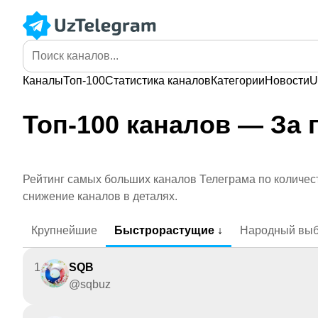
Каналы
Топ-100
Статистика
каналов
Категории
Новости
U
Топ-100 каналов — За 
Рейтинг самых больших каналов Телеграма по количест
снижение каналов в деталях.
Крупнейшие
Быстрорастущие ↓
Народный вы
1
SQB
@sqbuz