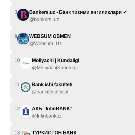
8
Bankers.uz - Банк тизими янгиликлари ✔
@bankers_uz
9
WEBSUM OBMEN
@Websum_Uz
10
Moliyachi | Kundaligi
@MoliyachiKundaligi
11
Bank ishi fakulteti
@bankishiofficial
12
АКБ "InfinBANK"
@Infinbankuz
13
ТУРКИСТОН БАНК