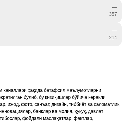
—
357
—
214
рам каналлари ҳақида батафсил маълумотларни
ажратилган бўлиб, бу қизиқишлар бўйича керакли
, ижод, фото, санъат, дизайн, тиббиёт ва саломатлик,
инновациялар, банклар ва молия, ҳуқуқ, давлат
қтибослар, фойдали маслаҳатлар, фактлар,