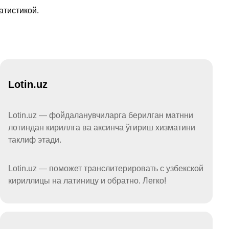
атистикой.
Lotin.uz
Lotin.uz — фойдаланувчиларга берилган матнни
лотиндан кириллга ва аксинча ўгириш хизматини
таклиф этади.
Lotin.uz — поможет транслитерировать с узбекской
кириллицы на латиницу и обратно. Легко!