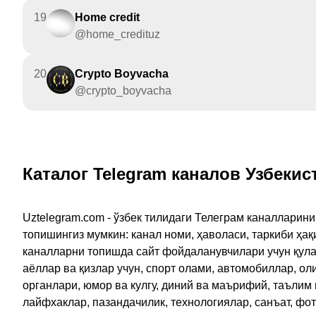
19
Home сredit
@home_credituz
20
Crypto Boyvacha
@crypto_boyvacha
Каталог Telegram каналов Узбекис
Uztelegram.com - ўзбек тилидаги Телеграм каналларин
топишингиз мумкин: канал номи, ҳаволаси, таркиби ҳа
каналларни топишда сайт фойдаланувчилари учун қулайл
аёллар ва қизлар учун, спорт олами, автомобиллар, ол
органлари, юмор ва кулгу, диний ва маърифий, таълим
лайфхаклар, пазандачилик, технологиялар, санъат, фо