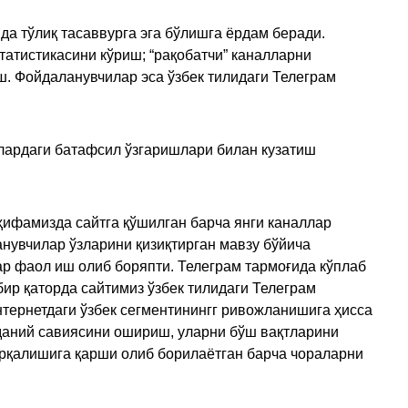
да тўлиқ тасаввурга эга бўлишга ёрдам беради.
татистикасини кўриш; “рақобатчи” каналларни
ш. Фойдаланувчилар эса ўзбек тилидаги Телеграм
улардаги батафсил ўзгаришлари билан кузатиш
ҳифамизда сайтга қўшилган барча янги каналлар
нувчилар ўзларини қизиқтирган мавзу бўйича
ар фаол иш олиб боряпти. Телеграм тармоғида кўплаб
ир қаторда сайтимиз ўзбек тилидаги Телеграм
тернетдаги ўзбек сегментинингг ривожланишига ҳисса
аданий савиясини ошириш, уларни бўш вақтларини
арқалишига қарши олиб борилаётган барча чораларни