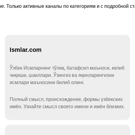
е. Только активные каналы по категориям и с подробной ст
Ismlar.com
Ўзбек Исмларнинг тўлиқ, батафсил маъноси, келиб
чиқиши, шакллари. Ўзингиз ва яқинларингизни
исмлари маъносини билиб олинг.
Полный смысл, происхождение, формы узбекских
имён. Узнайте смысл своего имени и имён близких.