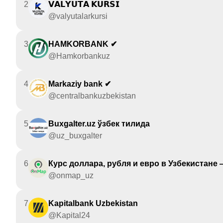
2
𝗩𝗔𝗟𝗬𝗨𝗧𝗔 𝗞𝗨𝗥𝗦𝗜
@valyutalarkursi
3
HAMKORBANK ✔
@Hamkorbankuz
4
Markaziy bank ✔
@centralbankuzbekistan
5
Buxgalter.uz ўзбек тилида
@uz_buxgalter
6
Курс доллара, рубля и евро в Узбекистане
@onmap_uz
7
Kapitalbank Uzbekistan
@Kapital24