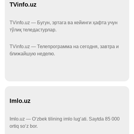
TVinfo.uz
TVinfo.uz — Бугун, эртага ва кейинги ҳафта учун
тўлиқ теледастурлар.
TVinfo.uz — Телепрограмма на сегодня, завтра и
ближайшую неделю.
Imlo.uz
Imlo.uz — Oʻzbek tilining imlo lugʻati. Saytda 85 000
ortiq soʻz bor.