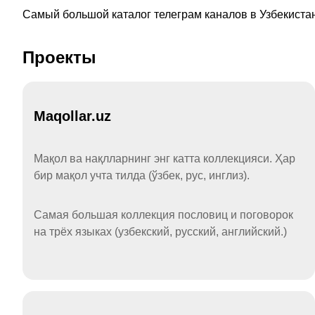
Самый большой каталог телеграм каналов в Узбекистан
Проекты
Maqollar.uz
Мақол ва нақлларнинг энг катта коллекцияси. Ҳар
бир мақол учта тилда (ўзбек, рус, инглиз).
Самая большая коллекция пословиц и поговорок
на трёх языках (узбекский, русский, английский.)