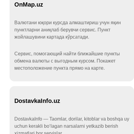
OnMap.uz
Валютани юқори курсда алмаштириш учун яқин
пунктларни аниқлаб берувчи сервис. Пункт
жойлашувини картада кўрсатади.
Сервис, помогающий найти ближайшие пункты
обмена валюты с выгодным курсом. Покажет
местоположение пункта прямо на карте.
DostavkaInfo.uz
DostavkaInfo — Taomlar, dorilar, kitoblar va boshqa uy
uchun kerakli boʻlagan narsalarni yetkazib berish
xizmatlari bor servislar.