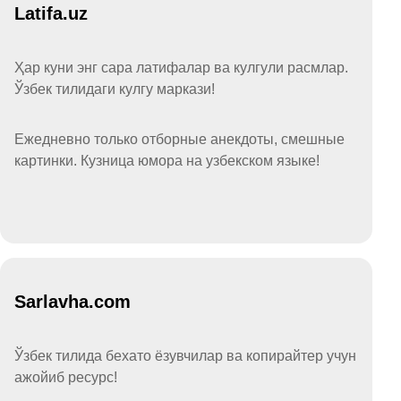
Latifa.uz
Ҳар куни энг сара латифалар ва кулгули расмлар.
Ўзбек тилидаги кулгу маркази!
Ежедневно только отборные анекдоты, смешные
картинки. Кузница юмора на узбекском языке!
Sarlavha.com
Ўзбек тилида бехато ёзувчилар ва копирайтер учун
ажойиб ресурс!