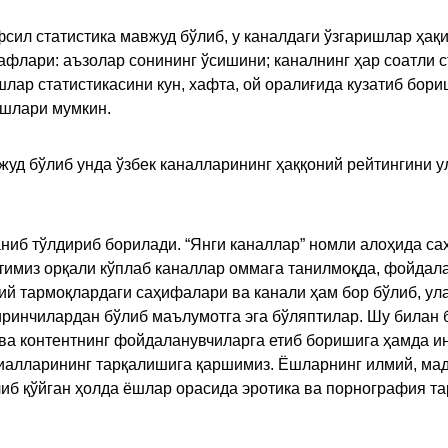
сил статистика мавжуд бўлиб, у каналдаги ўзгаришлар ҳақи
флари: аъзолар сонининг ўсишини; каналнинг ҳар соатли с
лар статистикасини кун, хафта, ой оралиғида кузатиб бори
ишлари мумкин.
жуд бўлиб унда ўзбек каналларининг ҳаққоний рейтингини 
ниб тўлдириб борилади. “Янги каналлар” номли алоҳида са
имиз орқали кўплаб каналлар оммага танилмоқда, фойдала
ий тармоқлардаги саҳифалари ва канали ҳам бор бўлиб, ул
ринчилардан бўлиб маълумотга эга бўляптилар. Шу билан б
а контентнинг фойдаланувчиларга етиб боришига ҳамда ин
ериалларининг тарқалишига қаршимиз. Ёшларнинг илмий, м
иб қўйган ҳолда ёшлар орасида эротика ва порнография т