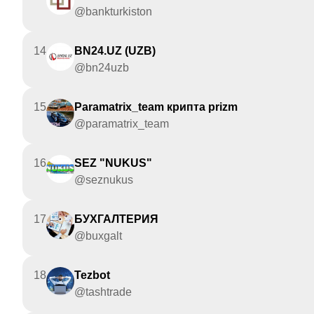
@bankturkiston
14
BN24.UZ (UZB)
@bn24uzb
15
Paramatrix_team крипта prizm
@paramatrix_team
16
SEZ "NUKUS"
@seznukus
17
БУХГАЛТЕРИЯ
@buxgalt
18
Tezbot
@tashtrade