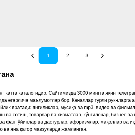
1
2
3
тана
инг катта каталогидир. Сайтимизда 3000 мингга яқин телег
қида етарлича маълумотлар бор. Каналлар турли рукнларга 
ик яратади: янгиликлар, мусиқа ва mp3, видео ва фильмлар
иш ва сотиш, товарлар ва хизматлар, кўнгилочар, бизнес ва 
 ва фан, ўйинлар ва дастурлар, афоризмлар, мақоллар ва и
то ва яна қатор мавзуларда жамланган.