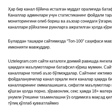
Ҳар бир канал бўйича исталган муддат оралиғида батаф
Каналлар админлари учун статистиканинг фойдали тара
мониторингини олиб бориш ва аъзоар сонидаги ўзгариш
каналлари рўйхатини рукнларга ажратилган ҳолда кўр
Булардан ташқари сайтимизда “Топ-100” саҳифаси мав
имконияти мавжуддир.
Uztelegram.com сайти каталоги доимий равишда янгила
ҳақидаги маълумотларни батафсил кўриш мумкин. Сайт
каналларни топиб аъзо бўлмоқдалар. Сайтнинг ижтимо
фойдаланувчилар канал орқали янги каналар ҳақида би
каналларининг оммалашишига, сифатли маълумотлар в
қўшган ҳолда порно, зўравонлик, секс ҳамда 18+ мат
унумли ўтишини таъминлашни ўз олдимизга мақсад қил
тўлиқ қўллаб қувватлаймиз