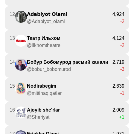
12
𝗔𝗱𝗮𝗯𝗶𝘆𝗼𝘁 𝗢𝗹𝗮𝗺𝗶
4,924
@Adabiyot_olami
-2
13
Театр Ильхом
4,124
@ilkhomtheatre
-2
14
Бобур Бобомурод расмий канали
2,719
@bobur_bobomurod
-3
15
Nodirabegim
2,639
@mittihaqiqatlar
-1
16
Ajoyib she'rlar
2,009
@Sheriyat
+1
17
Ertaklar Olami
1,971