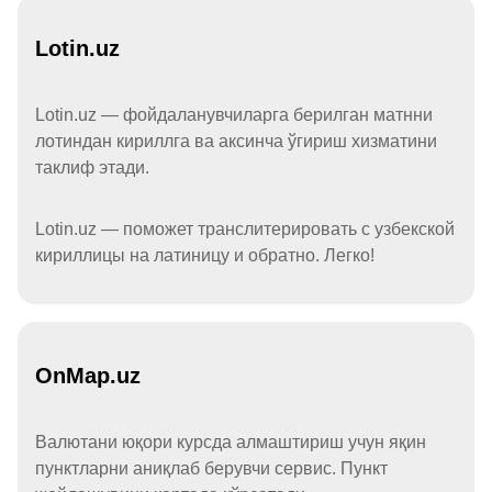
Lotin.uz
Lotin.uz — фойдаланувчиларга берилган матнни
лотиндан кириллга ва аксинча ўгириш хизматини
таклиф этади.
Lotin.uz — поможет транслитерировать с узбекской
кириллицы на латиницу и обратно. Легко!
OnMap.uz
Валютани юқори курсда алмаштириш учун яқин
пунктларни аниқлаб берувчи сервис. Пункт