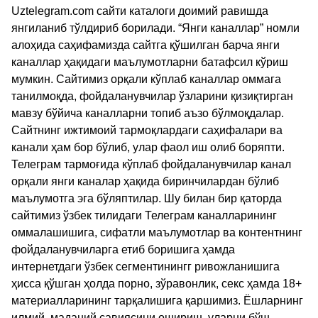
Uztelegram.com сайти каталоги доимий равишда
янгиланиб тўлдириб борилади. “Янги каналлар” номли
алоҳида саҳифамизда сайтга қўшилган барча янги
каналлар ҳақидаги маълумотларни батафсил кўриш
мумкин. Сайтимиз орқали кўплаб каналлар оммага
танилмоқда, фойдаланувчилар ўзларини қизиқтирган
мавзу бўйича каналларни топиб аъзо бўлмоқдалар.
Сайтнинг ижтимоий тармоқлардаги саҳифалари ва
канали ҳам бор бўлиб, улар фаол иш олиб боряпти.
Телеграм тармоғида кўплаб фойдаланувчилар канал
орқали янги каналар ҳақида биринчилардан бўлиб
маълумотга эга бўляптилар. Шу билан бир қаторда
сайтимиз ўзбек тилидаги Телеграм каналларининг
оммалашишига, сифатли маълумотлар ва контентнинг
фойдаланувчиларга етиб боришига ҳамда
интернетдаги ўзбек сегментинингг ривожланишига
ҳисса қўшган ҳолда порно, зўравонлик, секс ҳамда 18+
материалларининг тарқалишига қаршимиз. Ёшларнинг
илмий, маданий савиясини ошириш, уларни бўш