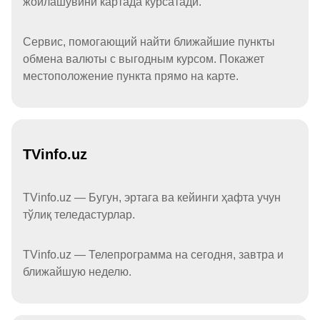
жойлашувини картада кўрсатади.
Сервис, помогающий найти ближайшие пункты
обмена валюты с выгодным курсом. Покажет
местоположение пункта прямо на карте.
TVinfo.uz
TVinfo.uz — Бугун, эртага ва кейинги ҳафта учун
тўлиқ теледастурлар.
TVinfo.uz — Телепрограмма на сегодня, завтра и
ближайшую неделю.