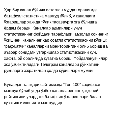
Ҳар бир канал бўйича исталган муддат оралиғида
батафсил статистика мавжуд бўлиб, у каналдаги
ўзгаришлар ҳақида тўлиқ тасаввурга эга бўлишга
ёрдам беради. Каналлар админлари учун
статистиканинг фойдали тарафлари: аъзолар сонининг
ўсишини; каналнинг ҳар соатли статистикасини кўриш;
“рақобатчи” каналларни мониторингини олиб бориш ва
аъзоар сонидаги ўзгаришлар статистикасини кун,
хафта, ой оралиғида кузатиб бориш. Фойдаланувчилар
эса ўзбек тилидаги Телеграм каналлари рўйхатини
рукнларга ажратилган ҳолда кўришлари мумкин.
Булардан ташқари сайтимизда “Топ-100” саҳифаси
мавжуд бўлиб унда ўзбек каналларининг ҳаққоний
рейтингини улардаги батафсил ўзгаришлари билан
кузатиш имконияти мавжуддир.