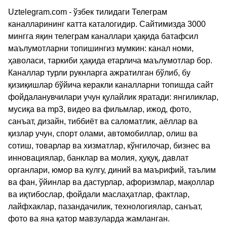
Uztelegram.com - ўзбек тилидаги Телеграм
каналларининг катта каталогидир. Сайтимизда 3000
мингга яқин телеграм каналлари ҳақида батафсил
маълумотларни топишингиз мумкин: канал номи,
ҳаволаси, таркиби ҳақида етарлича маълумотлар бор.
Каналлар турли рукнларга ажратилган бўлиб, бу
қизиқишлар бўйича керакли каналларни топишда сайт
фойдаланувчилари учун қулайлик яратади: янгиликлар,
мусиқа ва mp3, видео ва фильмлар, ижод, фото,
санъат, дизайн, тиббиёт ва саломатлик, аёллар ва
қизлар учун, спорт олами, автомобиллар, олиш ва
сотиш, товарлар ва хизматлар, кўнгилочар, бизнес ва
инновациялар, банклар ва молия, ҳуқуқ, давлат
органлари, юмор ва кулгу, диний ва маърифий, таълим
ва фан, ўйинлар ва дастурлар, афоризмлар, мақоллар
ва иқтибослар, фойдали маслаҳатлар, фактлар,
лайфхаклар, пазандачилик, технологиялар, санъат,
фото ва яна қатор мавзуларда жамланган.