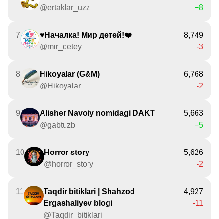
@ertaklar_uzz
+8
7
♥️Началка! Мир детей!❤️
8,749
@mir_detey
-3
8
Hikoyalar (G&M)
6,768
@Hikoyalar
-2
9
Alisher Navoiy nomidagi DAKT
5,663
@gabtuzb
+5
10
Horror story
5,626
@horror_story
-2
11
Taqdir bitiklari | Shahzod
4,927
Ergashaliyev blogi
-11
@Taqdir_bitiklari