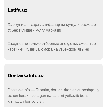
Latifa.uz
Ҳар куни энг сара латифалар ва кулгули расмлар.
Ўзбек тилидаги кулгу маркази!
Ежедневно только отборные анекдоты, смешные
картинки. Кузница юмора на узбекском языке!
DostavkaInfo.uz
DostavkaInfo — Taomlar, dorilar, kitoblar va boshqa uy
uchun kerakli boʻlagan narsalarni yetkazib berish
xizmatlari bor servislar.