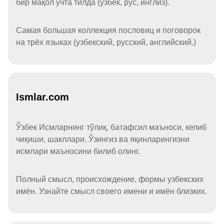
бир мақол учта тилда (ўзбек, рус, инглиз).
Самая большая коллекция пословиц и поговорок
на трёх языках (узбекский, русский, английский.)
Ismlar.com
Ўзбек Исмларнинг тўлиқ, батафсил маъноси, келиб
чиқиши, шакллари. Ўзингиз ва яқинларингизни
исмлари маъносини билиб олинг.
Полный смысл, происхождение, формы узбекских
имён. Узнайте смысл своего имени и имён близких.