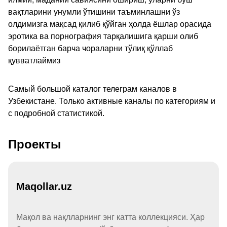
вақтларини унумли ўтишини таъминлашни ўз
олдимизга мақсад қилиб қўйган ҳолда ёшлар орасида
эротика ва порнография тарқалишига қарши олиб
борилаётган барча чораларни тўлиқ қўллаб
қувватлаймиз
Самый большой каталог телеграм каналов в
Узбекистане. Только активные каналы по категориям и
с подробной статистикой.
Проекты
Maqollar.uz
Мақол ва нақлларнинг энг катта коллекцияси. Ҳар