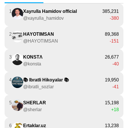
1
Xayrulla Hamidov official
385,231
@xayrulla_hamidov
-380
2
HAYOTIMSAN
89,368
@HAYOTIMSAN
-151
3
KONSTΛ
26,677
@konsta
-40
4
📚 Ibratli Hikoyalar 📚
19,950
@ibratli_sozlar
-41
5
SHERLAR
15,198
@sherlar
+18
6
Ertaklar.uz
13,238