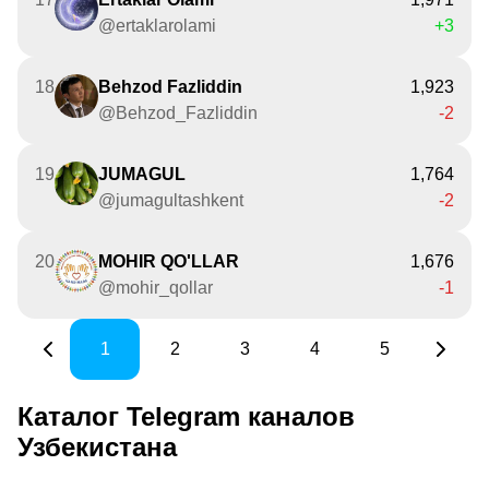
@ertaklarolami
+3
18
Behzod Fazliddin
1,923
@Behzod_Fazliddin
-2
19
JUMAGUL
1,764
@jumagultashkent
-2
20
MOHIR QO'LLAR
1,676
@mohir_qollar
-1
1
2
3
4
5
Каталог Telegram каналов
Узбекистана