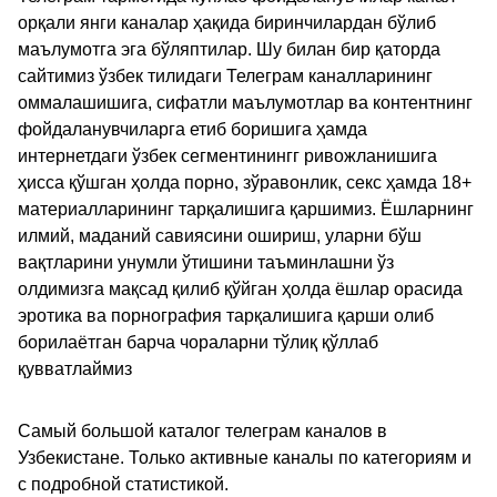
орқали янги каналар ҳақида биринчилардан бўлиб
маълумотга эга бўляптилар. Шу билан бир қаторда
сайтимиз ўзбек тилидаги Телеграм каналларининг
оммалашишига, сифатли маълумотлар ва контентнинг
фойдаланувчиларга етиб боришига ҳамда
интернетдаги ўзбек сегментинингг ривожланишига
ҳисса қўшган ҳолда порно, зўравонлик, секс ҳамда 18+
материалларининг тарқалишига қаршимиз. Ёшларнинг
илмий, маданий савиясини ошириш, уларни бўш
вақтларини унумли ўтишини таъминлашни ўз
олдимизга мақсад қилиб қўйган ҳолда ёшлар орасида
эротика ва порнография тарқалишига қарши олиб
борилаётган барча чораларни тўлиқ қўллаб
қувватлаймиз
Самый большой каталог телеграм каналов в
Узбекистане. Только активные каналы по категориям и
с подробной статистикой.