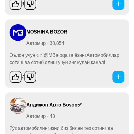
9
MOSHINA BOZOR
Автомир · 38,854
Эълон учун 👉 @MBaloqa га ёзингАвтомобиллар
сотиш ва сотиб олиш учун энг қулай канал!
7
Андижон Авто Бозор✅
Автомир · 48
?ўз автомобилингизни биз билан тез сотинг ва