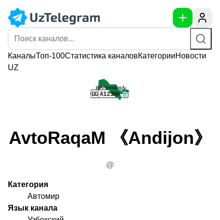
Каналы
Топ-100
Статистика
каналов
Категории
Новости
UZ
AvtoRaqaM 《Andijon》
@
Категория
Автомир
Язык канала
Узбекский