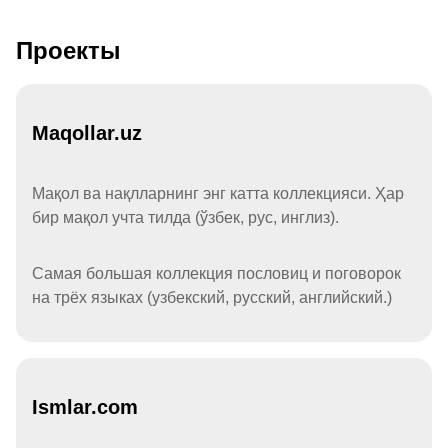
Проекты
Maqollar.uz
Мақол ва нақлларнинг энг катта коллекцияси. Ҳар
бир мақол учта тилда (ўзбек, рус, инглиз).
Самая большая коллекция пословиц и поговорок
на трёх языках (узбекский, русский, английский.)
Ismlar.com