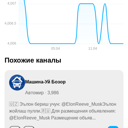
Похожие каналы
Машина-Уй Бозор
Автомир · 3,986
🇺🇿 Эълон бериш учун: @ElonReeve_MuskЭълон
жойлаш пулли.🇷🇺 Для размещения объявления:
@ElonReeve_Musk Размещение объяв...