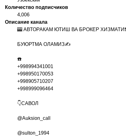
Количество подписчиков
4,006
Описание канала
🎰 АВТОРАКАМ ЮТИШ ВА БРОКЕР ХИЗМАТИ❗️
БУЮРТМА ОЛАМИЗ✍️
☎️
+998994341001
+998950170053
+998905710207
+998999096464
👇САВОЛ
@Auksion_call
@sulton_1994