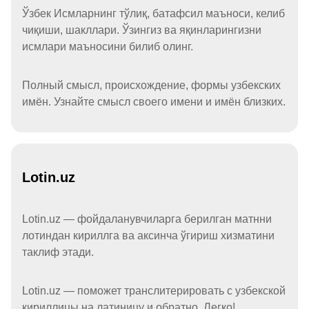
Ўзбек Исмларнинг тўлиқ, батафсил маъноси, келиб
чиқиши, шакллари. Ўзингиз ва яқинларингизни
исмлари маъносини билиб олинг.
Полный смысл, происхождение, формы узбекских
имён. Узнайте смысл своего имени и имён близких.
Lotin.uz
Lotin.uz — фойдаланувчиларга берилган матнни
лотиндан кириллга ва аксинча ўгириш хизматини
таклиф этади.
Lotin.uz — поможет транслитерировать с узбекской
кириллицы на латиницу и обратно. Легко!