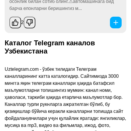
осонлик билан сотиб олинг.⚠автомашинага оид
барча елонларни беришингиз м...
2
Каталог Telegram каналов
Узбекистана
Uztelegram.com - ўзбек тилидаги Телеграм
каналларининг катта каталогидир. Сайтимизда 3000
мингга яқин телеграм каналлари ҳақида батафсил
маълумотларни топишингиз мумкин: канал номи,
ҳаволаси, таркиби ҳақида етарлича маълумотлар бор.
Каналлар турли рукнларга ажратилган бўлиб, бу
қизиқишлар бўйича керакли каналларни топишда сайт
фойдаланувчилари учун қулайлик яратади: янгиликлар,
мусиқа ва mp3, видео ва фильмлар, ижод, фото,