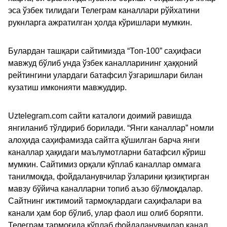
эса ўзбек тилидаги Телеграм каналлари рўйхатини
рукнларга ажратилган ҳолда кўришлари мумкин.
Булардан ташқари сайтимизда “Топ-100” саҳифаси
мавжуд бўлиб унда ўзбек каналларининг ҳаққоний
рейтингини улардаги батафсил ўзгаришлари билан
кузатиш имконияти мавжуддир.
Uztelegram.com сайти каталоги доимий равишда
янгиланиб тўлдириб борилади. “Янги каналлар” номли
алоҳида саҳифамизда сайтга қўшилган барча янги
каналлар ҳақидаги маълумотларни батафсил кўриш
мумкин. Сайтимиз орқали кўплаб каналлар оммага
танилмоқда, фойдаланувчилар ўзларини қизиқтирган
мавзу бўйича каналларни топиб аъзо бўлмоқдалар.
Сайтнинг ижтимоий тармоқлардаги саҳифалари ва
канали ҳам бор бўлиб, улар фаол иш олиб боряпти.
Телеграм тармоғида кўплаб фойдаланувчилар канал