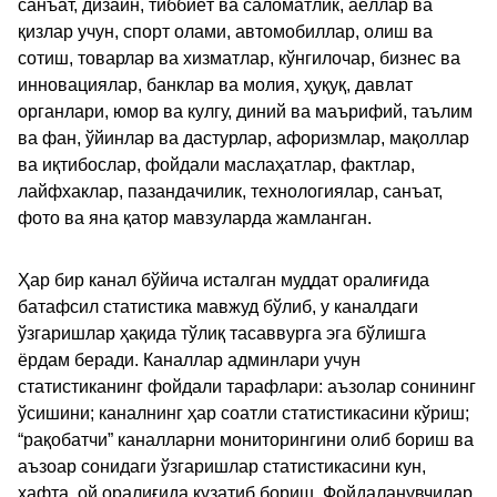
санъат, дизайн, тиббиёт ва саломатлик, аёллар ва
қизлар учун, спорт олами, автомобиллар, олиш ва
сотиш, товарлар ва хизматлар, кўнгилочар, бизнес ва
инновациялар, банклар ва молия, ҳуқуқ, давлат
органлари, юмор ва кулгу, диний ва маърифий, таълим
ва фан, ўйинлар ва дастурлар, афоризмлар, мақоллар
ва иқтибослар, фойдали маслаҳатлар, фактлар,
лайфхаклар, пазандачилик, технологиялар, санъат,
фото ва яна қатор мавзуларда жамланган.
Ҳар бир канал бўйича исталган муддат оралиғида
батафсил статистика мавжуд бўлиб, у каналдаги
ўзгаришлар ҳақида тўлиқ тасаввурга эга бўлишга
ёрдам беради. Каналлар админлари учун
статистиканинг фойдали тарафлари: аъзолар сонининг
ўсишини; каналнинг ҳар соатли статистикасини кўриш;
“рақобатчи” каналларни мониторингини олиб бориш ва
аъзоар сонидаги ўзгаришлар статистикасини кун,
хафта, ой оралиғида кузатиб бориш. Фойдаланувчилар