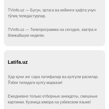
TVinfo.uz — Бугун, эртага ва кейинги ҳафта учун
тўлиқ теледастурлар.
TVinfo.uz — Телепрограмма на сегодня, завтра и
ближайшую неделю.
Latifa.uz
Ҳар куни энг сара латифалар ва кулгули расмлар.
Ўзбек тилидаги кулгу маркази!
Ежедневно только отборные анекдоты, смешные
картинки. Кузница юмора на узбекском языке!