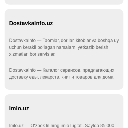
DostavkaInfo.uz
DostavkaInfo — Taomlar, dorilar, kitoblar va boshqa uy
uchun kerakli boʻlagan narsalarni yetkazib berish
xizmatlari bor servislar.
DostavkaInfo — Каталог сервисов, предлагающих
доставку еды, лекарств, книг и товаров для дома.
Imlo.uz
Imlo.uz — Oʻzbek tilining imlo lugʻati. Saytda 85 000