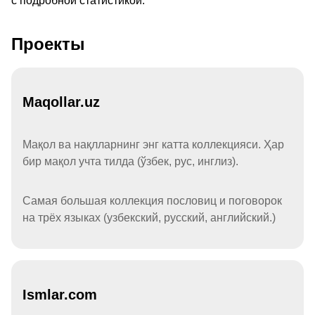
с подробной статистикой.
Проекты
Maqollar.uz
Мақол ва нақлларнинг энг катта коллекцияси. Ҳар
бир мақол учта тилда (ўзбек, рус, инглиз).
Самая большая коллекция пословиц и поговорок
на трёх языках (узбекский, русский, английский.)
Ismlar.com