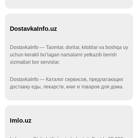
DostavkaInfo.uz
DostavkaInfo — Taomlar, dorilar, kitoblar va boshqa uy
uchun kerakli boʻlagan narsalarni yetkazib berish
xizmatlari bor servislar.
DostavkaInfo — Каталог сервисов, предлагающих
доставку еды, лекарств, книг и товаров для дома.
Imlo.uz