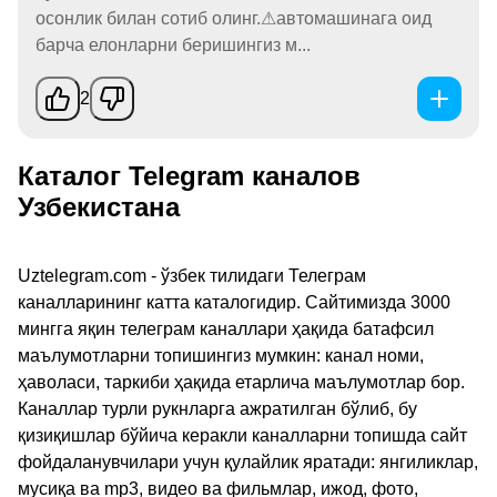
осонлик билан сотиб олинг.⚠автомашинага оид
барча елонларни беришингиз м...
2
Каталог Telegram каналов
Узбекистана
Uztelegram.com - ўзбек тилидаги Телеграм
каналларининг катта каталогидир. Сайтимизда 3000
мингга яқин телеграм каналлари ҳақида батафсил
маълумотларни топишингиз мумкин: канал номи,
ҳаволаси, таркиби ҳақида етарлича маълумотлар бор.
Каналлар турли рукнларга ажратилган бўлиб, бу
қизиқишлар бўйича керакли каналларни топишда сайт
фойдаланувчилари учун қулайлик яратади: янгиликлар,
мусиқа ва mp3, видео ва фильмлар, ижод, фото,