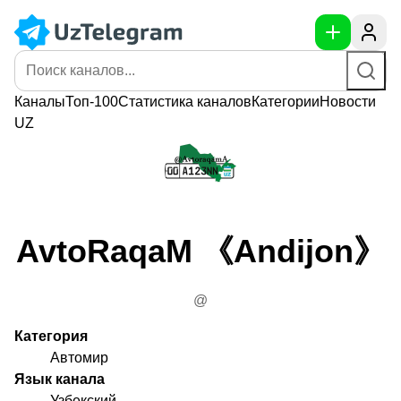
Каналы
Топ-100
Статистика
каналов
Категории
Новости
UZ
AvtoRaqaM 《Andijon》
@
Категория
Автомир
Язык канала
Узбекский