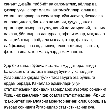
санъат, дизайн, тиббиёт ва саломатлик, аёллар ва
қизлар учун, спорт олами, автомобиллар, олиш ва
сотиш, товарлар ва хизматлар, кўнгилочар, бизнес ва
инновациялар, банклар ва молия, ҳуқуқ, давлат
органлари, юмор ва кулгу, диний ва маърифий, таълим
ва фан, ўйинлар ва дастурлар, афоризмлар, мақоллар
ва иқтибослар, фойдали маслаҳатлар, фактлар,
лайфхаклар, пазандачилик, технологиялар, санъат,
фото ва яна қатор мавзуларда жамланган.
Ҳар бир канал бўйича исталган муддат оралиғида
батафсил статистика мавжуд бўлиб, у каналдаги
ўзгаришлар ҳақида тўлиқ тасаввурга эга бўлишга
ёрдам беради. Каналлар админлари учун
статистиканинг фойдали тарафлари: аъзолар сонининг
ўсишини; каналнинг ҳар соатли статистикасини кўриш;
“рақобатчи” каналларни мониторингини олиб бориш ва
аъзоар сонидаги ўзгаришлар статистикасини кун,