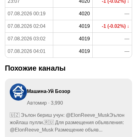
23:07
4020
-1 (-0.02%) ↓
07.08.2026 00:19
4020
—
07.08.2026 02:04
4019
-1 (-0.02%) ↓
07.08.2026 03:02
4019
—
07.08.2026 04:01
4019
—
Похожие каналы
Машина-Уй Бозор
Автомир · 3,990
🇺🇿 Эълон бериш учун: @ElonReeve_MuskЭълон
жойлаш пулли.🇷🇺 Для размещения объявления:
@ElonReeve_Musk Размещение объяв...