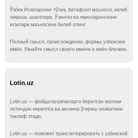
Ўзбек Исмларнинг тўлиқ, батафсил маъноси, келиб
чиқиши, шакллари. Ўзингиз ва яқинларингизни
исмлари маъносини билиб олинг.
Полный смысл, происхождение, формы узбекских
имён. Узнайте смысл своего имени и имён близких.
Lotin.uz
Lotin.uz — фойдаланувчиларга берилган матнни
лотиндан кириллга ва аксинча ўгириш хизматини
таклиф этади.
Lotin.uz — поможет транслитерировать с узбекской