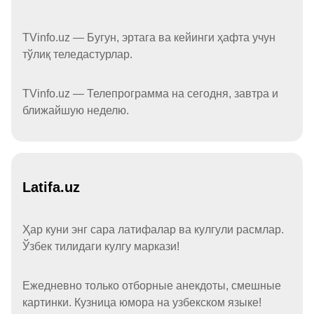
TVinfo.uz — Бугун, эртага ва кейинги ҳафта учун
тўлиқ теледастурлар.
TVinfo.uz — Телепрограмма на сегодня, завтра и
ближайшую неделю.
Latifa.uz
Ҳар куни энг сара латифалар ва кулгули расмлар.
Ўзбек тилидаги кулгу маркази!
Ежедневно только отборные анекдоты, смешные
картинки. Кузница юмора на узбекском языке!