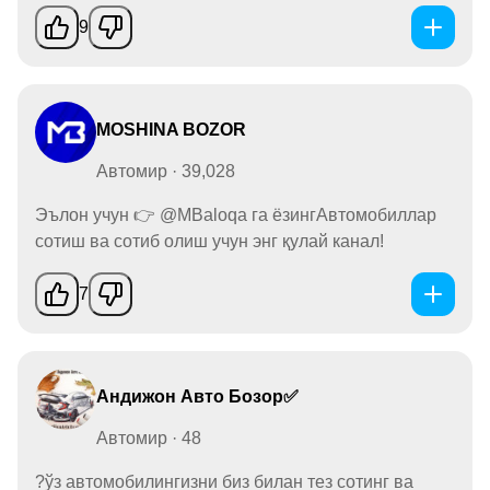
9
MOSHINA BOZOR
Автомир · 39,028
Эълон учун 👉 @MBaloqa га ёзингАвтомобиллар
сотиш ва сотиб олиш учун энг қулай канал!
7
Андижон Авто Бозор✅
Автомир · 48
?ўз автомобилингизни биз билан тез сотинг ва