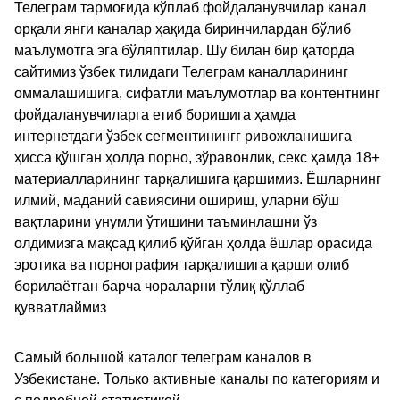
Телеграм тармоғида кўплаб фойдаланувчилар канал
орқали янги каналар ҳақида биринчилардан бўлиб
маълумотга эга бўляптилар. Шу билан бир қаторда
сайтимиз ўзбек тилидаги Телеграм каналларининг
оммалашишига, сифатли маълумотлар ва контентнинг
фойдаланувчиларга етиб боришига ҳамда
интернетдаги ўзбек сегментинингг ривожланишига
ҳисса қўшган ҳолда порно, зўравонлик, секс ҳамда 18+
материалларининг тарқалишига қаршимиз. Ёшларнинг
илмий, маданий савиясини ошириш, уларни бўш
вақтларини унумли ўтишини таъминлашни ўз
олдимизга мақсад қилиб қўйган ҳолда ёшлар орасида
эротика ва порнография тарқалишига қарши олиб
борилаётган барча чораларни тўлиқ қўллаб
қувватлаймиз
Самый большой каталог телеграм каналов в
Узбекистане. Только активные каналы по категориям и