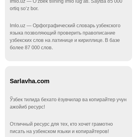
Imlo.uz — Oʻzbek tilining imlo lugʻati. Saytda 85 000
ortiq soʻz bor.
Imlo.uz — Орфографический словарь узбекского
языка позволяющий проверить правописание
узбекских слов на латинице и кириллице. В базе
более 87 000 слов.
Sarlavha.com
Ўзбек тилида бехато ёзувчилар ва копирайтер учун
ажойиб ресурс!
Отличный ресурс для тех, кто хочет грамотно
писать на узбекском языки и копирайтеров!