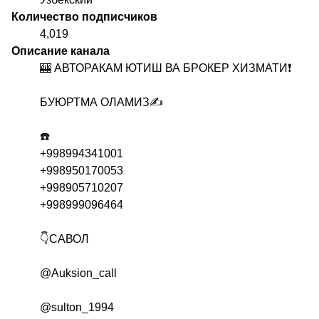
Количество подписчиков
4,019
Описание канала
🎰 АВТОРАКАМ ЮТИШ ВА БРОКЕР ХИЗМАТИ❗️
БУЮРТМА ОЛАМИЗ✍️
☎️
+998994341001
+998950170053
+998905710207
+998999096464
👇САВОЛ
@Auksion_call
@sulton_1994