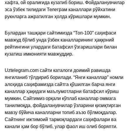
хафта, ой оралиғида кузатиб бориш. Фойдаланувчилар
эса ўзбек тилидаги Телеграм каналлари рўйхатини
рукнларга ажратилган ҳолда кўришлари мумкин.
Булардан ташқари сайтимизда “Топ-100” саҳифаси
мавжуд бўлиб унда ўзбек каналларининг ҳаққоний
рейтингини улардаги батафсил ўзгаришлари билан
кузатиш имконияти мавжуддир.
Uztelegram.com сайти каталоги доимий равишда
янгиланиб тўлдириб борилади. “Янги каналлар” номли
алоҳида саҳифамизда сайтга қўшилган барча янги
каналлар ҳақидаги маълумотларни батафсил кўриш
мумкин. Сайтимиз орқали кўплаб каналлар оммага
танилмоқда, фойдаланувчилар ўзларини қизиқтирган
мавзу бўйича каналларни топиб аъзо бўлмоқдалар.
Сайтнинг ижтимоий тармоқлардаги саҳифалари ва
канали ҳам бор бўлиб, улар фаол иш олиб боряпти.