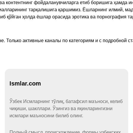
а контентнинг фойдаланувчиларга етиб боришига ҳамда ин
ериалларининг тарқалишига қаршимиз. Ёшларнинг илмий, м
иб қўйган ҳолда ёшлар орасида эротика ва порнография т
е. Только активные каналы по категориям и с подробной ст
Ismlar.com
Ўзбек Исмларнинг тўлиқ, батафсил маъноси, келиб
чиқиши, шакллари. Ўзингиз ва яқинларингизни
исмлари маъносини билиб олинг.
Полный смысл, происхождение, формы узбекских