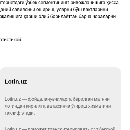
тернетдаги ўзбек сегментинингг ривожланишига ҳисса
аданий савиясини ошириш, уларни бўш вақтларини
арқалишига қарши олиб борилаётган барча чораларни
атистикой.
Lotin.uz
Lotin.uz — фойдаланувчиларга берилган матнни
лотиндан кириллга ва аксинча ўгириш хизматини
таклиф этади.
Lotin.uz — поможет транслитерировать с узбекской