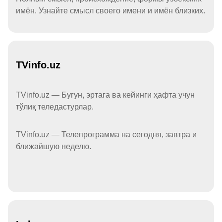
имён. Узнайте смысл своего имени и имён близких.
TVinfo.uz
TVinfo.uz — Бугун, эртага ва кейинги ҳафта учун
тўлиқ теледастурлар.
TVinfo.uz — Телепрограмма на сегодня, завтра и
ближайшую неделю.