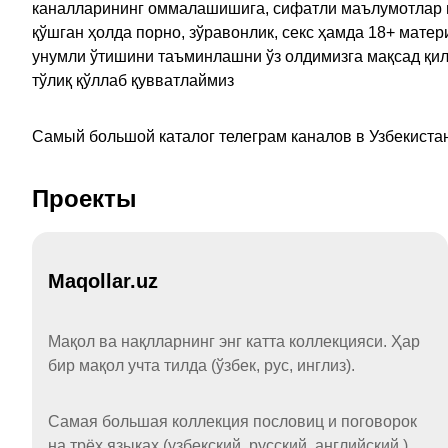
каналларининг оммалашишига, сифатли маълумотлар в
қўшган ҳолда порно, зўравонлик, секс ҳамда 18+ мат
унумли ўтишини таъминлашни ўз олдимизга мақсад қил
тўлиқ қўллаб қувватлаймиз
Самый большой каталог телеграм каналов в Узбекистан
Проекты
Maqollar.uz
Мақол ва нақлларнинг энг катта коллекцияси. Ҳар
бир мақол учта тилда (ўзбек, рус, инглиз).
Самая большая коллекция пословиц и поговорок
на трёх языках (узбекский, русский, английский.)