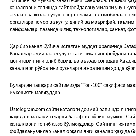
топишингиз мумкин: канал номи, ҳаволаси, таркиби ҳа
каналларни топишда сайт фойдаланувчилари учун қулайл
аёллар ва қизлар учун, спорт олами, автомобиллар, ол
органлари, юмор ва кулгу, диний ва маърифий, таълим
лайфхаклар, пазандачилик, технологиялар, санъат, фо
Ҳар бир канал бўйича исталган муддат оралиғида батаф
Каналлар админлари учун статистиканинг фойдали тара
мониторингини олиб бориш ва аъзоар сонидаги ўзгариш
каналлари рўйхатини рукнларга ажратилган ҳолда кўр
Булардан ташқари сайтимизда “Топ-100” саҳифаси мав
имконияти мавжуддир.
Uztelegram.com сайти каталоги доимий равишда янгила
ҳақидаги маълумотларни батафсил кўриш мумкин. Сайт
каналларни топиб аъзо бўлмоқдалар. Сайтнинг ижтимо
фойдаланувчилар канал орқали янги каналар ҳақида би