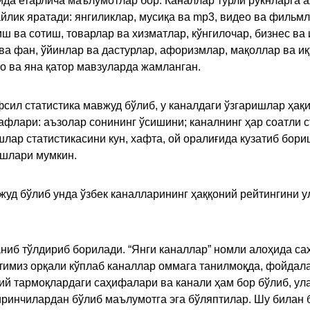
қида етарлича маълумотлар бор. Каналлар турли рукнларга 
ик яратади: янгиликлар, мусиқа ва mp3, видео ва фильмлар
иш ва сотиш, товарлар ва хизматлар, кўнгилочар, бизнес ва 
 ва фан, ўйинлар ва дастурлар, афоризмлар, мақоллар ва и
то ва яна қатор мавзуларда жамланган.
сил статистика мавжуд бўлиб, у каналдаги ўзгаришлар ҳақи
флари: аъзолар сонининг ўсишини; каналнинг ҳар соатли с
лар статистикасини кун, хафта, ой оралиғида кузатиб бори
ишлари мумкин.
жуд бўлиб унда ўзбек каналларининг ҳаққоний рейтингини 
ниб тўлдириб борилади. “Янги каналлар” номли алоҳида са
имиз орқали кўплаб каналлар оммага танилмоқда, фойдала
ий тармоқлардаги саҳифалари ва канали ҳам бор бўлиб, ул
ринчилардан бўлиб маълумотга эга бўляптилар. Шу билан б