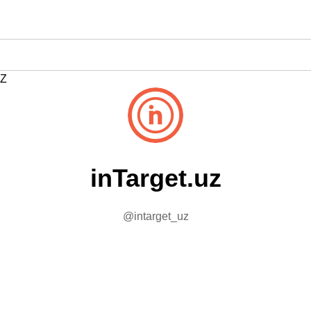
Z
inTarget.uz
@intarget_uz