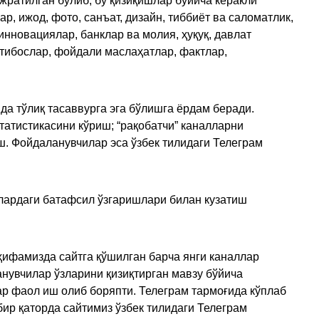
ажратилган бўлиб, бу қизиқишлар бўйича керакли
, ижод, фото, санъат, дизайн, тиббиёт ва саломатлик,
инновациялар, банклар ва молия, ҳуқуқ, давлат
қтибослар, фойдали маслаҳатлар, фактлар,
да тўлиқ тасаввурга эга бўлишга ёрдам беради.
татистикасини кўриш; “рақобатчи” каналларни
ш. Фойдаланувчилар эса ўзбек тилидаги Телеграм
улардаги батафсил ўзгаришлари билан кузатиш
ҳифамизда сайтга қўшилган барча янги каналлар
нувчилар ўзларини қизиқтирган мавзу бўйича
ар фаол иш олиб боряпти. Телеграм тармоғида кўплаб
ир қаторда сайтимиз ўзбек тилидаги Телеграм