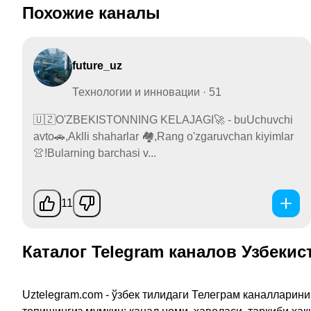
Похожие каналы
future_uz
Технологии и инновации · 51
🇺🇿O'ZBEKISTONNING KELAJAGI🚀 - buUchuvchi
avto🚗,Aklli shaharlar 🏘,Rang o'zgaruvchan kiyimlar
👚!Bularning barchasi v...
11
Каталог Telegram каналов Узбекис
Uztelegram.com - ўзбек тилидаги Телеграм каналларин