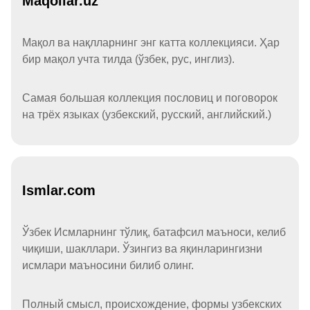
Maqollar.uz
Мақол ва нақлларнинг энг катта коллекцияси. Ҳар
бир мақол учта тилда (ўзбек, рус, инглиз).
Самая большая коллекция пословиц и поговорок
на трёх языках (узбекский, русский, английский.)
Ismlar.com
Ўзбек Исмларнинг тўлиқ, батафсил маъноси, келиб
чиқиши, шакллари. Ўзингиз ва яқинларингизни
исмлари маъносини билиб олинг.
Полный смысл, происхождение, формы узбекских