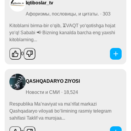
Iqtiboslar_tv
Афоризмы, пословицы, и цитаты. · 303
Kitoblarni birma-bir oʻqib, ⏳VAQT yoʻqotishga hojat
yoʻq! Sababi 📢 Bizning kanalda barcha eng yaxshi
kitoblarning...
0
QASHQADARYO ZIYOSI
Новости и СМИ · 18,524
Respublika Maʼnaviyat va maʼrifat markazi
Qashqadaryo viloyati boʻlimining rasmiy telegram
sahifasi Taklif va murojaa...