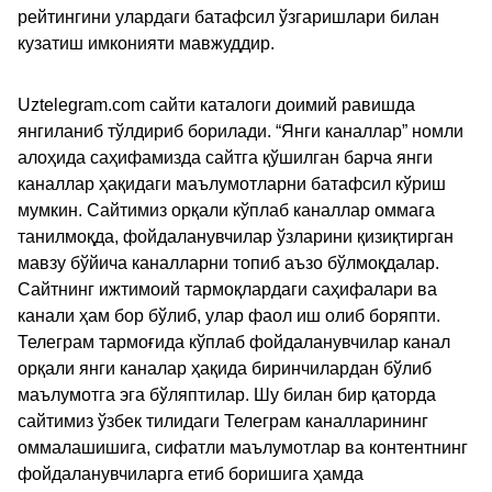
рейтингини улардаги батафсил ўзгаришлари билан
кузатиш имконияти мавжуддир.
Uztelegram.com сайти каталоги доимий равишда
янгиланиб тўлдириб борилади. “Янги каналлар” номли
алоҳида саҳифамизда сайтга қўшилган барча янги
каналлар ҳақидаги маълумотларни батафсил кўриш
мумкин. Сайтимиз орқали кўплаб каналлар оммага
танилмоқда, фойдаланувчилар ўзларини қизиқтирган
мавзу бўйича каналларни топиб аъзо бўлмоқдалар.
Сайтнинг ижтимоий тармоқлардаги саҳифалари ва
канали ҳам бор бўлиб, улар фаол иш олиб боряпти.
Телеграм тармоғида кўплаб фойдаланувчилар канал
орқали янги каналар ҳақида биринчилардан бўлиб
маълумотга эга бўляптилар. Шу билан бир қаторда
сайтимиз ўзбек тилидаги Телеграм каналларининг
оммалашишига, сифатли маълумотлар ва контентнинг
фойдаланувчиларга етиб боришига ҳамда