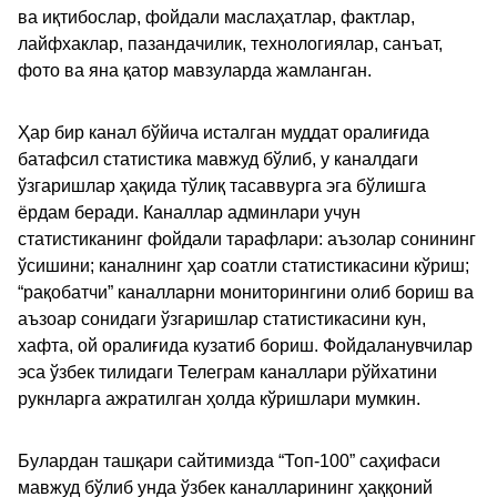
ва иқтибослар, фойдали маслаҳатлар, фактлар,
лайфхаклар, пазандачилик, технологиялар, санъат,
фото ва яна қатор мавзуларда жамланган.
Ҳар бир канал бўйича исталган муддат оралиғида
батафсил статистика мавжуд бўлиб, у каналдаги
ўзгаришлар ҳақида тўлиқ тасаввурга эга бўлишга
ёрдам беради. Каналлар админлари учун
статистиканинг фойдали тарафлари: аъзолар сонининг
ўсишини; каналнинг ҳар соатли статистикасини кўриш;
“рақобатчи” каналларни мониторингини олиб бориш ва
аъзоар сонидаги ўзгаришлар статистикасини кун,
хафта, ой оралиғида кузатиб бориш. Фойдаланувчилар
эса ўзбек тилидаги Телеграм каналлари рўйхатини
рукнларга ажратилган ҳолда кўришлари мумкин.
Булардан ташқари сайтимизда “Топ-100” саҳифаси
мавжуд бўлиб унда ўзбек каналларининг ҳаққоний