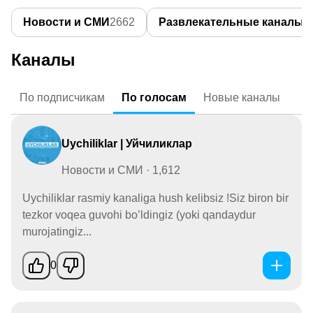
Новости и СМИ
2662
Развлекательные каналы
1
Каналы
По
подписчикам
По
голосам
Новые
каналы
Uychiliklar | Уйчиликлар
Новости и СМИ · 1,612
Uychiliklar rasmiy kanaliga hush kelibsiz !Siz biron bir
tezkor voqea guvohi bo’ldingiz (yoki qandaydur
murojatingiz...
0