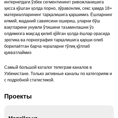
интернетдаги ўзбек сегментинингг ривожланишига
ҳисса қўшган ҳолда порно, зўравонлик, секс ҳамда 18+
материалларининг тарқалишига қаршимиз. Ёшларнинг
илмий, маданий савиясини ошириш, уларни бўш
вақтларини унумли ўтишини таъминлашни ўз
олдимизга мақсад қилиб қўйган ҳолда ёшлар орасида
эротика ва порнография тарқалишига қарши олиб
борилаётган барча чораларни тўлиқ қўллаб
қувватлаймиз
Самый большой каталог телеграм каналов в
Узбекистане. Только активные каналы по категориям и
с подробной статистикой.
Проекты