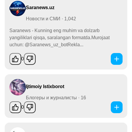
Saranews.uz
Новости и СМИ · 1,042
Saranews - Kunning eng muhim va dolzarb
yangiliklari qisqa, saralangan formatda.Murojaat
uchun: @Saranews_uz_botRekla...
0
Ijtimoiy Istixborot
Блогеры и журналисты · 16
0