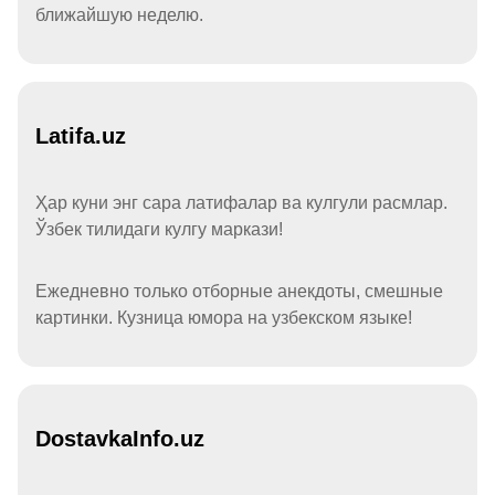
ближайшую неделю.
Latifa.uz
Ҳар куни энг сара латифалар ва кулгули расмлар.
Ўзбек тилидаги кулгу маркази!
Ежедневно только отборные анекдоты, смешные
картинки. Кузница юмора на узбекском языке!
DostavkaInfo.uz