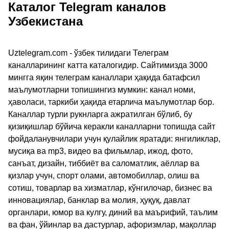
Каталог Telegram каналов
Узбекистана
Uztelegram.com - ўзбек тилидаги Телеграм
каналларининг катта каталогидир. Сайтимизда 3000
мингга яқин телеграм каналлари ҳақида батафсил
маълумотларни топишингиз мумкин: канал номи,
ҳаволаси, таркиби ҳақида етарлича маълумотлар бор.
Каналлар турли рукнларга ажратилган бўлиб, бу
қизиқишлар бўйича керакли каналларни топишда сайт
фойдаланувчилари учун қулайлик яратади: янгиликлар,
мусиқа ва mp3, видео ва фильмлар, ижод, фото,
санъат, дизайн, тиббиёт ва саломатлик, аёллар ва
қизлар учун, спорт олами, автомобиллар, олиш ва
сотиш, товарлар ва хизматлар, кўнгилочар, бизнес ва
инновациялар, банклар ва молия, ҳуқуқ, давлат
органлари, юмор ва кулгу, диний ва маърифий, таълим
ва фан, ўйинлар ва дастурлар, афоризмлар, мақоллар