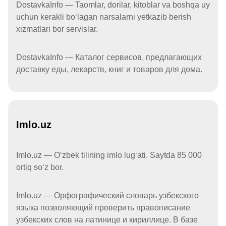
DostavkaInfo — Taomlar, dorilar, kitoblar va boshqa uy
uchun kerakli boʻlagan narsalarni yetkazib berish
xizmatlari bor servislar.
DostavkaInfo — Каталог сервисов, предлагающих
доставку еды, лекарств, книг и товаров для дома.
Imlo.uz
Imlo.uz — Oʻzbek tilining imlo lugʻati. Saytda 85 000
ortiq soʻz bor.
Imlo.uz — Орфографический словарь узбекского
языка позволяющий проверить правописание
узбекских слов на латинице и кириллице. В базе