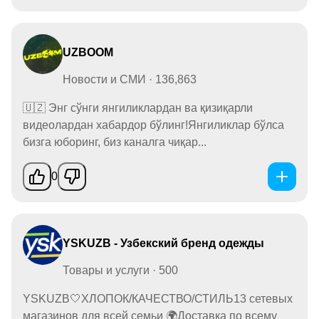
UZBOOM
Новости и СМИ · 136,863
🇺🇿 Энг сўнги янгиликлардан ва қизиқарли
видеолардан хабардор бўлинг!Янгиликлар бўлса
бизга юборинг, биз каналга чиқар...
0
YSKUZB - Узбекский бренд одежды
Товары и услуги · 500
YSKUZB🤍ХЛОПОК/КАЧЕСТВО/СТИЛЬ13 сетевых
магазинов для всей семьи 🌍Доставка по всему