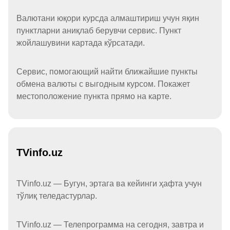
Валютани юқори курсда алмаштириш учун яқин
пунктларни аниқлаб берувчи сервис. Пункт
жойлашувини картада кўрсатади.
Сервис, помогающий найти ближайшие пункты
обмена валюты с выгодным курсом. Покажет
местоположение пункта прямо на карте.
TVinfo.uz
TVinfo.uz — Бугун, эртага ва кейинги ҳафта учун
тўлиқ теледастурлар.
TVinfo.uz — Телепрограмма на сегодня, завтра и