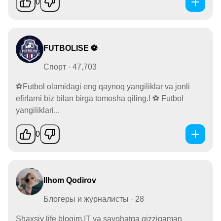
0
FUTBOLISE ⚽️
Спорт · 47,703
⚽Futbol olamidagi eng qaynoq yangiliklar va jonli
efirlarni biz bilan birga tomosha qiling.! ⚽ Futbol
yangiliklari...
0
Ilhom Qodirov
Блогеры и журналисты · 28
Shaxsiy life blogim.IT va sayohatga qizziqaman