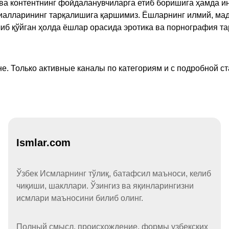
а контентнинг фойдаланувчиларга етиб боришига ҳамда ин
ериалларининг тарқалишига қаршимиз. Ёшларнинг илмий, м
иб қўйган ҳолда ёшлар орасида эротика ва порнография т
е. Только активные каналы по категориям и с подробной ст
Ismlar.com
Ўзбек Исмларнинг тўлиқ, батафсил маъноси, келиб
чиқиши, шакллари. Ўзингиз ва яқинларингизни
исмлари маъносини билиб олинг.
Полный смысл, происхождение, формы узбекских