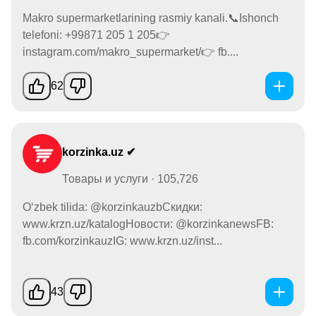
Makro supermarketlarining rasmiy kanali.📞Ishonch
telefoni: +99871 205 1 205👉
instagram.com/makro_supermarket/👉 fb....
62
korzinka.uz ✔
Товары и услуги · 105,726
O‘zbek tilida: @korzinkauzbСкидки:
www.krzn.uz/katalogНовости: @korzinkanewsFB:
fb.com/korzinkauzIG: www.krzn.uz/inst...
43