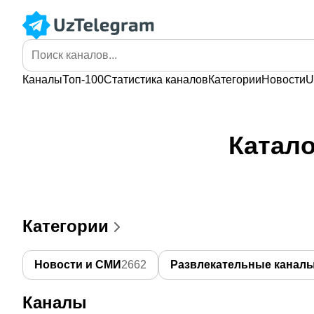
Каналы
Топ-100
Статистика
каналов
Категории
Новости
U
Катало
Категории
Новости и СМИ
2662
Развлекательные канал
Каналы