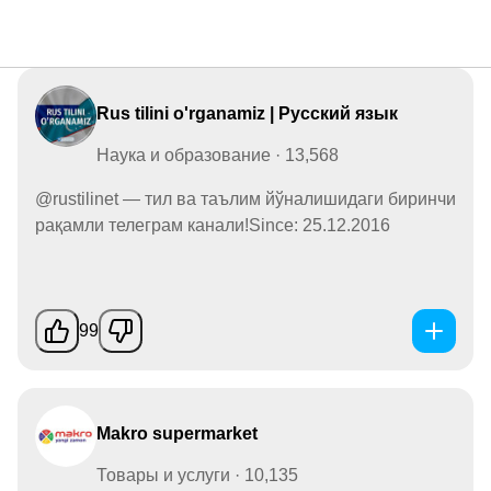
Rus tilini o'rganamiz | Русский язык
Наука и образование · 13,568
@rustilinet — тил ва таълим йўналишидаги биринчи
рақамли телеграм канали!Since: 25.12.2016
99
Makro supermarket
Товары и услуги · 10,135