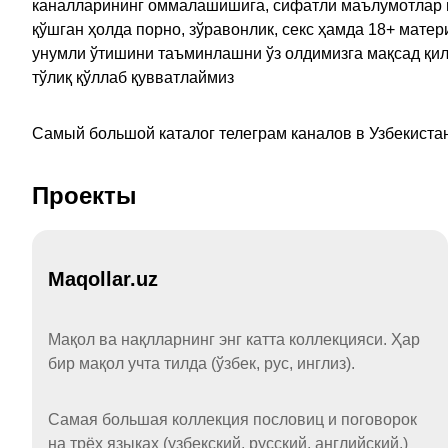
каналларининг оммалашишига, сифатли маълумотлар в
қўшган ҳолда порно, зўравонлик, секс ҳамда 18+ мат
унумли ўтишини таъминлашни ўз олдимизга мақсад қил
тўлиқ қўллаб қувватлаймиз
Самый большой каталог телеграм каналов в Узбекистан
Проекты
Maqollar.uz
Мақол ва нақлларнинг энг катта коллекцияси. Ҳар
бир мақол учта тилда (ўзбек, рус, инглиз).
Самая большая коллекция пословиц и поговорок
на трёх языках (узбекский, русский, английский.)