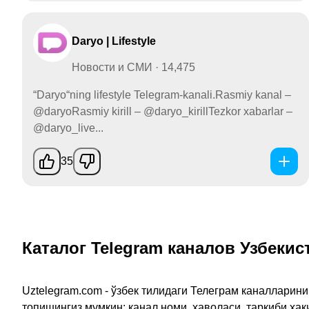
Daryo | Lifestyle
Новости и СМИ · 14,475
“Daryo“ning lifestyle Telegram-kanali.Rasmiy kanal –
@daryoRasmiy kirill – @daryo_kirillTezkor xabarlar –
@daryo_live...
35
Каталог Telegram каналов Узбекис
Uztelegram.com - ўзбек тилидаги Телеграм каналларин
топишингиз мумкин: канал номи, ҳаволаси, таркиби ҳа