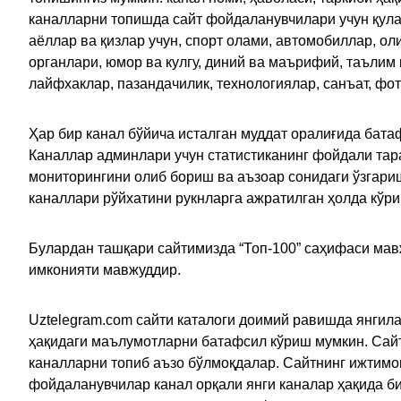
каналларни топишда сайт фойдаланувчилари учун қулайл
аёллар ва қизлар учун, спорт олами, автомобиллар, ол
органлари, юмор ва кулгу, диний ва маърифий, таълим
лайфхаклар, пазандачилик, технологиялар, санъат, фо
Ҳар бир канал бўйича исталган муддат оралиғида батаф
Каналлар админлари учун статистиканинг фойдали тара
мониторингини олиб бориш ва аъзоар сонидаги ўзгариш
каналлари рўйхатини рукнларга ажратилган ҳолда кўр
Булардан ташқари сайтимизда “Топ-100” саҳифаси мав
имконияти мавжуддир.
Uztelegram.com сайти каталоги доимий равишда янгила
ҳақидаги маълумотларни батафсил кўриш мумкин. Сайт
каналларни топиб аъзо бўлмоқдалар. Сайтнинг ижтимо
фойдаланувчилар канал орқали янги каналар ҳақида би