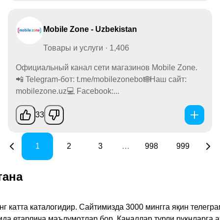
Mobile Zone - Uzbekistan
Товары и услуги · 1,406
Официальный канал сети магазинов Mobile Zone.
📲 Telegram-бот: t.me/mobilezonebot🌐Наш сайт:
mobilezone.uz💻 Facebook:...
33
1
2
3
…
998
999
тана
инг катта каталогидир. Сайтимизда 3000 мингга яқин телег
қида етарлича маълумотлар бор. Каналлар турли рукнларга 