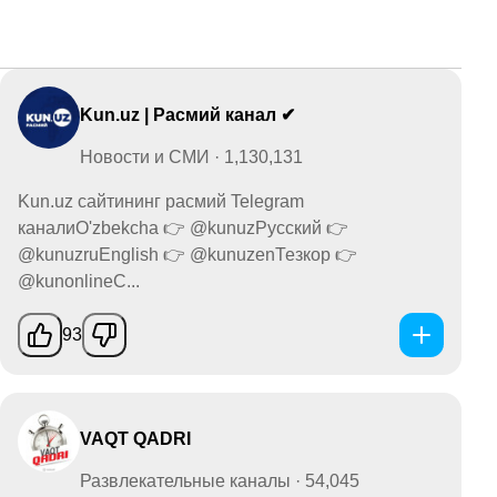
Kun.uz | Расмий канал ✔
Новости и СМИ · 1,130,131
Kun.uz сайтининг расмий Telegram
каналиO'zbekcha 👉 @kunuzРусский 👉
@kunuzruEnglish 👉 @kunuzenТезкор 👉
@kunonlineС...
93
VAQT QADRI
Развлекательные каналы · 54,045