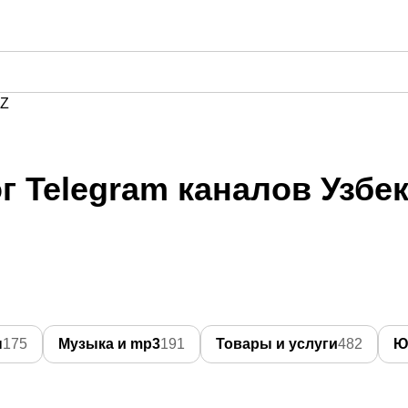
Z
г Telegram каналов Узбе
ы
175
Музыка и mp3
191
Товары и услуги
482
Ю