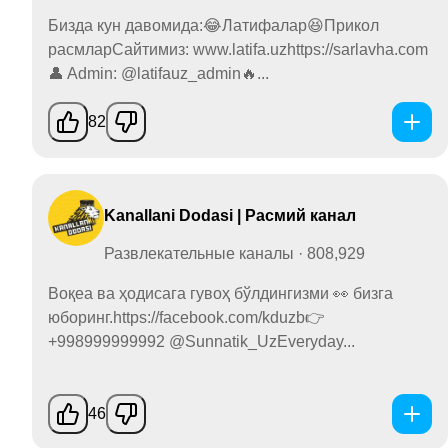
Бизда кун давомида:😂Латифалар😆Прикол
расмларСайтимиз: www.latifa.uzhttps://sarlavha.com
👤 Admin: @latifauz_admin🔥...
82
Kanallani Dodasi | Расмий канал
Развлекательные каналы · 808,929
Воқеа ва ҳодисага гувоҳ бўлдингизми 👀 бизга
юборинг.https://facebook.com/kduzb👉
+998999999992 @Sunnatik_UzEveryday...
46