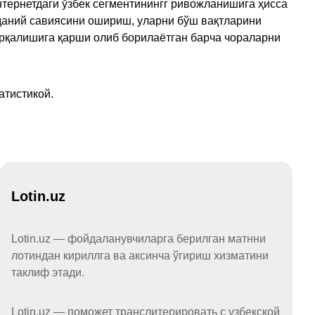
тернетдаги ўзбек сегментинингг ривожланишига ҳисса
аданий савиясини ошириш, уларни бўш вақтларини
арқалишига қарши олиб борилаётган барча чораларни
атистикой.
Lotin.uz
Lotin.uz — фойдаланувчиларга берилган матнни
лотиндан кириллга ва аксинча ўгириш хизматини
таклиф этади.
Lotin.uz — поможет транслитерировать с узбекской