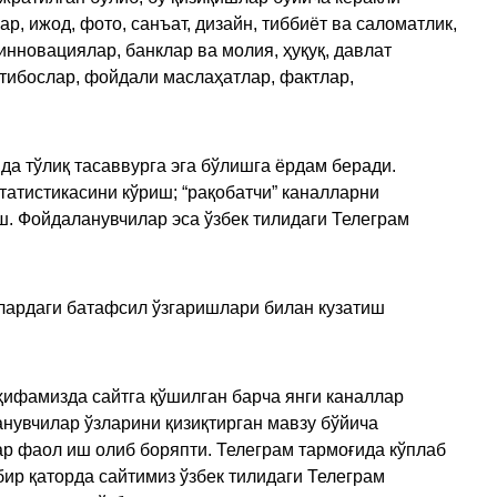
, ижод, фото, санъат, дизайн, тиббиёт ва саломатлик,
инновациялар, банклар ва молия, ҳуқуқ, давлат
қтибослар, фойдали маслаҳатлар, фактлар,
да тўлиқ тасаввурга эга бўлишга ёрдам беради.
татистикасини кўриш; “рақобатчи” каналларни
ш. Фойдаланувчилар эса ўзбек тилидаги Телеграм
улардаги батафсил ўзгаришлари билан кузатиш
ҳифамизда сайтга қўшилган барча янги каналлар
нувчилар ўзларини қизиқтирган мавзу бўйича
ар фаол иш олиб боряпти. Телеграм тармоғида кўплаб
ир қаторда сайтимиз ўзбек тилидаги Телеграм