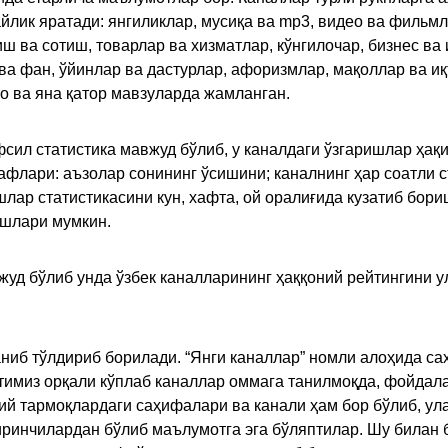
ик яратади: янгиликлар, мусиқа ва mp3, видео ва фильмлар
иш ва сотиш, товарлар ва хизматлар, кўнгилочар, бизнес ва 
 ва фан, ўйинлар ва дастурлар, афоризмлар, мақоллар ва и
то ва яна қатор мавзуларда жамланган.
сил статистика мавжуд бўлиб, у каналдаги ўзгаришлар ҳақи
флари: аъзолар сонининг ўсишини; каналнинг ҳар соатли с
лар статистикасини кун, хафта, ой оралиғида кузатиб бори
ишлари мумкин.
жуд бўлиб унда ўзбек каналларининг ҳаққоний рейтингини 
ниб тўлдириб борилади. “Янги каналлар” номли алоҳида са
имиз орқали кўплаб каналлар оммага танилмоқда, фойдала
ий тармоқлардаги саҳифалари ва канали ҳам бор бўлиб, ул
ринчилардан бўлиб маълумотга эга бўляптилар. Шу билан б