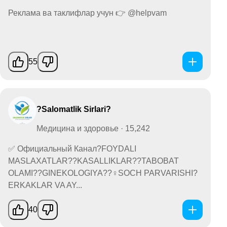
Реклама ва таклифлар учун 👉 @helpvam
55
?Salomatlik Sirlari?
Медицина и здоровье · 15,242
✅ Официальный Канал?FOYDALI
MASLAXATLAR??KASALLIKLAR??TABOBAT
OLAMI??GINEKOLOGIYA??‍♀️SOCH PARVARISHI?
ERKAKLAR VA AY...
40