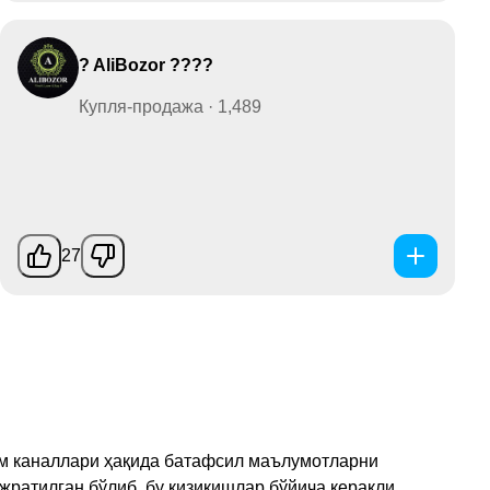
? AliBozor ????
Купля-продажа · 1,489
27
рам каналлари ҳақида батафсил маълумотларни
ажратилган бўлиб, бу қизиқишлар бўйича керакли