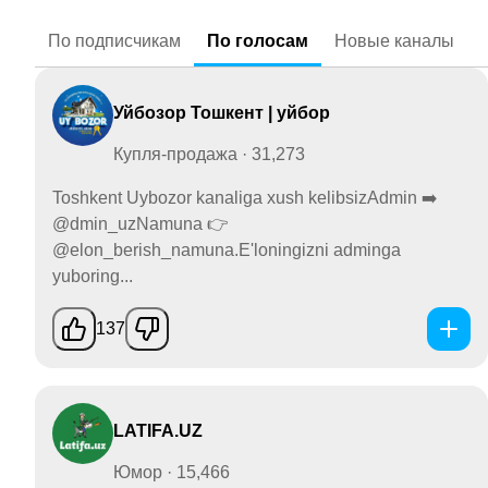
По
подписчикам
По
голосам
Новые
каналы
Уйбозор Тошкент | уйбор
Купля-продажа · 31,273
Toshkent Uybozor kanaliga xush kelibsizAdmin ➡️
@dmin_uzNamuna 👉
@elon_berish_namuna.E'loningizni adminga
yuboring...
137
LATIFA.UZ
Юмор · 15,466